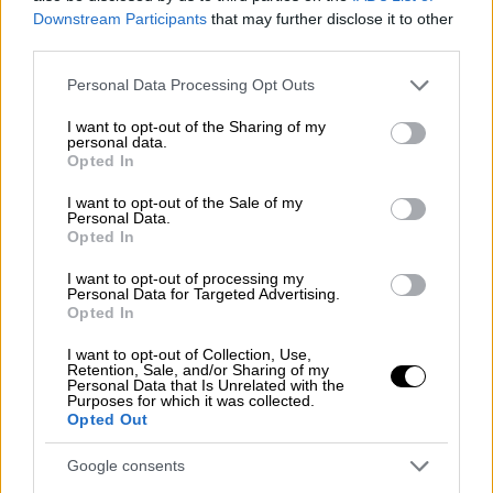
Downstream Participants
that may further disclose it to other
«Αν δε ληφθούν τα συγκεκριμένα μέτρα, ο
third parties.
κίνδυνος εμφάνισης μίας επιδημίας είναι
Please note that this website/app uses one or more Google
πραγματικός. Θεωρώ, όμως, ότι γνωρίζουν
Personal Data Processing Opt Outs
services and may gather and store information including but
όλους τους κινδύνους οι τουρκικές Αρχές
not limited to your visit or usage behaviour. You may click to
I want to opt-out of the Sharing of my
και θα φροντίσουν να τους
personal data.
grant or deny consent to Google and its third-party tags to
Opted In
ελαχιστοποιήσουν.
Η αποτελεσματικότητα,
use your data for below specified purposes in below Google
consent section.
όμως, ενός μέτρου εξαρτάται και από το
I want to opt-out of the Sale of my
Personal Data.
μορφωτικό επίπεδο, το κοινωνικό και το
Opted In
εκπαιδευτικό, του πληθυσμού που
I want to opt-out of processing my
απευθύνεσαι
. Υπάρχουν πάντοτε κάποιοι
Personal Data for Targeted Advertising.
αστάθμητοι παράγοντες, οι οποίοι σε
Opted In
αναγκάζουν να μην μπορείς να καθορίσεις με
I want to opt-out of Collection, Use,
ακρίβεια μια κατάσταση», υποστηρίζει ο κ.
Retention, Sale, and/or Sharing of my
Personal Data that Is Unrelated with the
Κιουμής.
Purposes for which it was collected.
Opted Out
Κατά τον ίδιο, είναι σημαντικό και στους
Google consents
καταυλισμούς που θα κατασκευάσουν οι