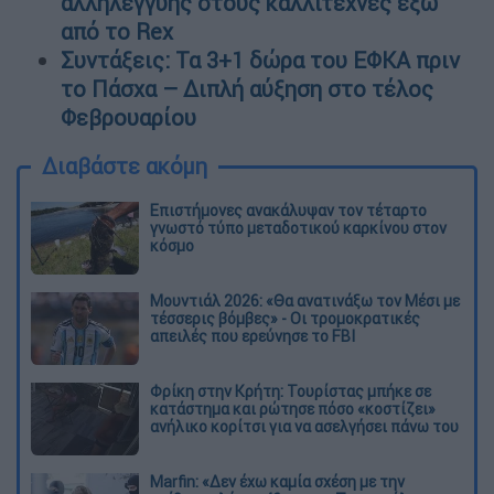
αλληλεγγύης στους καλλιτέχνες έξω
από το Rex
Συντάξεις: Τα 3+1 δώρα του ΕΦΚΑ πριν
το Πάσχα – Διπλή αύξηση στο τέλος
Φεβρουαρίου
Διαβάστε ακόμη
Επιστήμονες ανακάλυψαν τον τέταρτο
γνωστό τύπο μεταδοτικού καρκίνου στον
κόσμο
Μουντιάλ 2026: «Θα ανατινάξω τον Μέσι με
τέσσερις βόμβες» - Οι τρομοκρατικές
απειλές που ερεύνησε το FBI
Φρίκη στην Κρήτη: Τουρίστας μπήκε σε
κατάστημα και ρώτησε πόσο «κοστίζει»
ανήλικο κορίτσι για να ασελγήσει πάνω του
Marfin: «Δεν έχω καμία σχέση με την