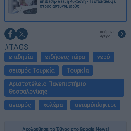
επίθεση» λέει η 46χρονη - Τι αποκάλυψε
στους αστυνομικούς
επόμενο
άρθρο
#TAGS
επιδημία
ειδήσεις τώρα
νερό
σεισμός Τουρκία
Τουρκία
Αριστοτέλειο Πανεπιστήμιο
Θεσσαλονίκης
σεισμός
χολέρα
σεισμόπληκτοι
Ακολούθησε το Έθνος στο Google News!