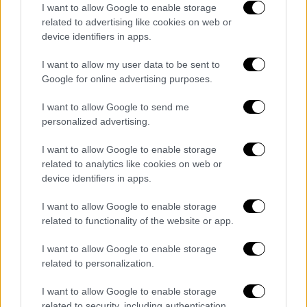
τουρκικές Αρχές, προκειμένου να
I want to allow Google to enable storage
related to advertising like cookies on web or
στεγαστούν πρόχειρα οι εκατομμύρια
device identifiers in apps.
σεισμόπληκτοι, να υπάρχουν οι καλύτερες
κατά το δυνατόν συνθήκες υγιεινής.
I want to allow my user data to be sent to
Google for online advertising purposes.
«Να φέρω ως παράδειγμα την πολιορκία των
Αθηνών κατά τον Πελοποννησιακό Πόλεμο.
I want to allow Google to send me
personalized advertising.
Ξέσπασε ο λοιμός, οι άνθρωποι ήταν
μαζεμένοι σε περιορισμένο χώρο, δεν είχαν
I want to allow Google to enable storage
πρόσβαση σε καθαρό νερό και καλές
related to analytics like cookies on web or
συνθήκες υγιεινής κι έτσι πέθαιναν μαζικά»,
device identifiers in apps.
αναφέρει ο καθηγητής του ΑΠΘ.
I want to allow Google to enable storage
related to functionality of the website or app.
Θα χρειαστεί πολύς καιρός για να
αποφευχθεί ο κίνδυνος
I want to allow Google to enable storage
related to personalization.
Κατά τον κ. Κιουμή, είναι απαραίτητο να
περιμένουμε κάποιο σημαντικό χρονικό
I want to allow Google to enable storage
related to security, including authentication