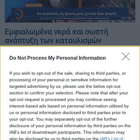
Εμφιαλωμένα νερά και σωστή
ανάπτυξη των καταυλισμών
Ο ίδιος σημειώνει ότι έχει πολύ μεγάλη
Do Not Process My Personal Information
σημασία η στάση του τουρκικού κράτους
στην αντιμετώπιση των σεσμόπληκτων,
If you wish to opt-out of the sale, sharing to third parties, or
προκειμένου να αποφευχθεί ο κίνδυνος
processing of your personal or sensitive information for
εμφάνισης και εξάπλωσης επιδημίας. Όπως
targeted advertising by us, please use the below opt-out
section to confirm your selection. Please note that after your
υποστηρίζει,
είναι απαραίτητο να διανέμεται
opt-out request is processed you may continue seeing
εμφιαλωμένο νερό στους σεισμόπληκτους
interest-based ads based on personal information utilized by
και να διασφαλιστεί απαραιτήτως ότι οι
us or personal information disclosed to third parties prior to
συνθήκες υγιεινής, κυρίως στις τουαλέτες,
your opt-out. You may separately opt-out of the further
disclosure of your personal information by third parties on the
θα είναι τουλάχιστον αποδεκτές αν όχι οι
IAB’s list of downstream participants. This information may
κανονικές.
also be disclosed by us to third parties on the
IAB’s List of