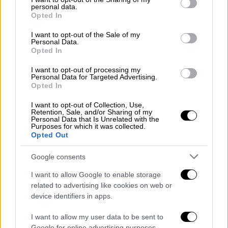
κάποιος και πάλι Covid, ανάλογα με το αν
personal data.
grant or deny consent to Google and its third-party tags to
έχει εμβολιαστεί ή αν έχει ήδη μολυνθεί.
Opted In
use your data for below specified purposes in below Google
Όμως η εργασία που δημοσιεύεται από τη
consent section.
I want to opt-out of the Sale of my
Lancet έχει έκταση άνευ προηγουμένου:
Personal Data.
Opted In
συγκεντρώνει περίπου 60 προϋπάρχουσες
μελέτες
, πηγαίνοντας χρόνια πίσω και
I want to opt-out of processing my
Personal Data for Targeted Advertising.
λαμβάνοντας κυρίως υπόψη την εμφάνιση
Opted In
στα τέλη του 2021 της παραλλαγής Όμικρον.
I want to opt-out of Collection, Use,
Το αποτέλεσμα αυτό δεν σημαίνει πως
δεν
Retention, Sale, and/or Sharing of my
Personal Data that Is Unrelated with the
έχει σημασία αν θα εμβολιαστεί κάποιος ή θα
Purposes for which it was collected.
Opted Out
μολυνθεί για να αποκτήσει μια πρώτη
ανοσία
: είναι πράγματι πολύ πιο επικίνδυνο
Google consents
να αρρωστήσει, ιδιαίτερα για τους πιο
I want to allow Google to enable storage
ηλικιωμένους. Σε κάθε περίπτωση η μελέτη
related to advertising like cookies on web or
αυτή δίνει μια ακριβέστερη εικόνα για το τι
device identifiers in apps.
μπορεί κάποιος να περιμένει στους κόλπους
I want to allow my user data to be sent to
του πληθυσμού από την ανάπτυξη μιας
Google for online advertising purposes.