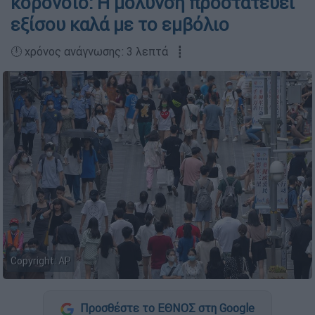
κορονοϊό: Η μόλυνση προστατεύει
εξίσου καλά με το εμβόλιο
🕛 χρόνος ανάγνωσης: 3 λεπτά ┋
Copyright: AP
Προσθέστε το ΕΘΝΟΣ στη Google