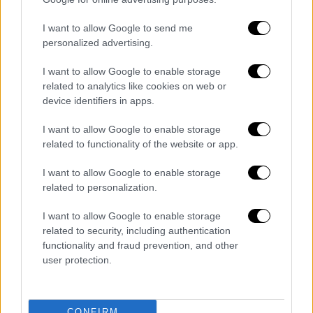
«υβριδικής» ανοσίας, στο βαθμό που όλο και
περισσότεροι άνθρωποι θα έχουν τόσο
I want to allow Google to send me
εμβολιαστεί όσο και αρρωστήσει
personalized advertising.
τουλάχιστον μία φορά.
I want to allow Google to enable storage
related to analytics like cookies on web or
«Μακροπρόθεσμα οι περισσότερες
device identifiers in apps.
μολύνσεις
θα πλήξουν πρόσωπα καλά
προστατευμένα από τις σοβαρότερες
I want to allow Google to enable storage
μορφές της νόσου
έπειτα από προηγούμενη
related to functionality of the website or app.
μόλυνση, εμβολιασμό ή και τα δύο»,
I want to allow Google to enable storage
υπογράμμισαν ερευνητές που δεν
related to personalization.
συμμετείχαν στην έρευνα σε σχόλιό τους
που δημοσιεύεται επίσης από τη Lancet. Τα
I want to allow Google to enable storage
related to security, including authentication
αποτελέσματα αυτά μας επιτρέπουν
functionality and fraud prevention, and other
συνεπώς να ελπίζουμε πως τα μελλοντικά
user protection.
κύματα της Covid θα μεταφρασθούν σε
χαμηλά επίπεδα νοσηλειών, καταλήγουν.
CONFIRM