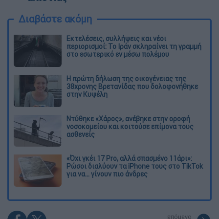
Διαβάστε ακόμη
Εκτελέσεις, συλλήψεις και νέοι
περιορισμοί: Το Ιράν σκληραίνει τη γραμμή
στο εσωτερικό εν μέσω πολέμου
Η πρώτη δήλωση της οικογένειας της
38χρονης Βρετανίδας που δολοφονήθηκε
στην Κυψέλη
Ντύθηκε «Χάρος», ανέβηκε στην οροφή
νοσοκομείου και κοιτούσε επίμονα τους
ασθενείς
«Όχι γκέι 17 Pro, αλλά σπασμένο 11άρι»:
Ρώσοι διαλύουν τα iPhone τους στο TikTok
για να... γίνουν πιο άνδρες
επόμενο