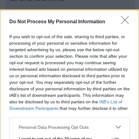
Υγεία
|
17.02.2023 07:00
Ετοιμάζονται αλλαγές στις
Do Not Process My Personal Information
Διοικήσεις των Νοσοκομείων - Πώς
θα επιλέγονται
If you wish to opt-out of the sale, sharing to third parties, or
processing of your personal or sensitive information for
targeted advertising by us, please use the below opt-out
section to confirm your selection. Please note that after your
opt-out request is processed you may continue seeing
Η σύγκριση αυτή βασίζεται στα
εμβόλια
interest-based ads based on personal information utilized by
αγγελιαφόρου RNA των Pfizer/BioNTech και
us or personal information disclosed to third parties prior to
Moderna
, που είναι από τα
πιο
your opt-out. You may separately opt-out of the further
disclosure of your personal information by third parties on the
αποτελεσματικά
κατά της Covid και
IAB’s list of downstream participants. This information may
αποτελούν την αιχμή των εκστρατειών
also be disclosed by us to third parties on the
IAB’s List of
εμβολιασμού πολυάριθμων δυτικών χωρών.
Downstream Participants
that may further disclose it to other
Το θέμα δεν είναι καινούριο και πολλές
third parties.
μελέτες έχουν ήδη επιχειρήσει να
Please note that this website/app uses one or more Google
Personal Data Processing Opt Outs
συγκρίνουν τους κινδύνους να κολλήσει
services and may gather and store information including but
not limited to your visit or usage behaviour. You may click to
I want to opt-out of the Sharing of my