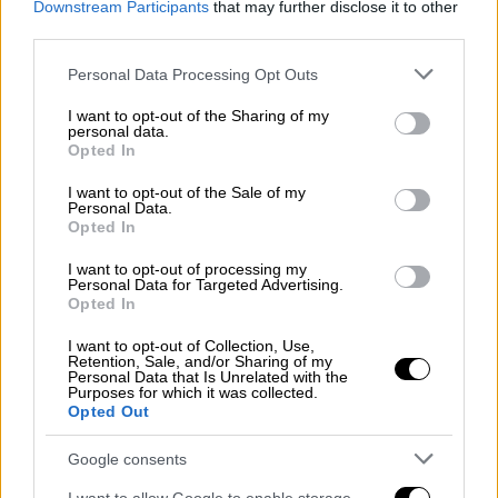
Downstream Participants
that may further disclose it to other
ανασυγκροτηθεί
πλήρως
όλο το
σύστημα
,
third parties.
ώστε να μπορέσουν οι ασθενείς να
Please note that this website/app uses one or more Google
απολαύσουν καλύτερες υπηρεσίες χωρίς
Personal Data Processing Opt Outs
services and may gather and store information including but
αναμονές και ταλαιπωρία.
not limited to your visit or usage behaviour. You may click to
I want to opt-out of the Sharing of my
personal data.
grant or deny consent to Google and its third-party tags to
Τα σημεία που παρατηρήθηκαν από τις
Opted In
use your data for below specified purposes in below Google
ελεγκτικές εργασίες που διενεργήθηκαν
consent section.
I want to opt-out of the Sale of my
είναι τα εξής:
Personal Data.
Opted In
Ο σχεδιασμός, η ανάπτυξη και η
I want to opt-out of processing my
εφαρμογή των Κλειστών Ελληνικών
Personal Data for Targeted Advertising.
Opted In
Νοσηλίων (ΚΕΝ), δεν πληρούν τις
ελάχιστες απαιτούμενες προϋποθέσεις
I want to opt-out of Collection, Use,
Retention, Sale, and/or Sharing of my
για την αξιόπιστη και αποτελεσματική
Personal Data that Is Unrelated with the
Purposes for which it was collected.
τους λειτουργία.
Opted Out
Η εκπαίδευση του προσωπικού των
νοσοκομείων δεν ήταν η δέουσα, οι δε
Google consents
οδηγίες για την ορθή εφαρμογή τους