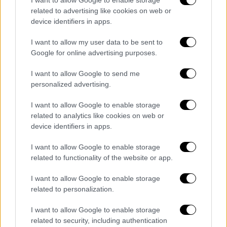
I want to allow Google to enable storage
ήταν ελλιπείς και σε ορισμένες
related to advertising like cookies on web or
περιπτώσεις αντιφατικές.
device identifiers in apps.
Στα πληροφοριακά και κοστολογικά
I want to allow my user data to be sent to
συστήματα των νοσοκομείων δεν έγιναν
Google for online advertising purposes.
οι απαιτούμενες προσαρμογές, με
συνέπεια να υφίσταται αδυναμία
I want to allow Google to send me
personalized advertising.
παρακολούθησης του πραγματικού
κόστους νοσηλείας σε επίπεδο
I want to allow Google to enable storage
ασθενούς.
related to analytics like cookies on web or
Για τον συντονισμό, εποπτεία και
device identifiers in apps.
διαχρονική παρακολούθησή των
I want to allow Google to enable storage
δεδομένων του συστήματος των ΚΕΝ,
related to functionality of the website or app.
δεν είχε καθοριστεί στο Υπουργείο
Υγείας, υπηρεσία με συγκεκριμένες
I want to allow Google to enable storage
related to personalization.
αρμοδιότητές. Δεν έγιναν οι
απαιτούμενες τροποποιήσεις, ώστε να
I want to allow Google to enable storage
αποφεύγονται λανθασμένες
related to security, including authentication