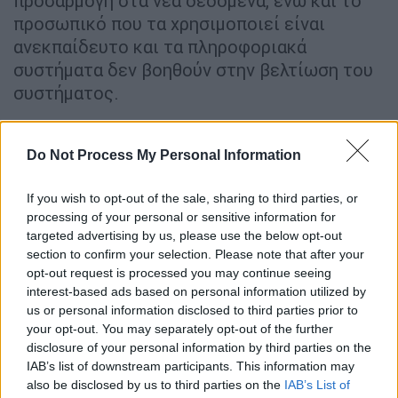
προσαρμογή στα νέα δεδομένα, ενώ και το
προσωπικό που τα χρησιμοποιεί είναι
ανεκπαίδευτο και τα πληροφοριακά
συστήματα δεν βοηθούν στην βελτίωση του
συστήματος.
Τα αποτελέσματα των ελέγχων που έγιναν
είχαν ως στόχο όπως τονίζεται: «Το
Do Not Process My Personal Information
ζητούμενο είναι η εφαρμογή μίας αξιόπιστης
μεθόδου κοστολόγησης - αποζημίωσης των
If you wish to opt-out of the sale, sharing to third parties, or
processing of your personal or sensitive information for
παρεχομένων υπηρεσιών υγείας, ώστε να
targeted advertising by us, please use the below opt-out
μειωθούν οι δαπάνες και να αυξηθεί η
section to confirm your selection. Please note that after your
ποιότητα των υπηρεσιών».
opt-out request is processed you may continue seeing
interest-based ads based on personal information utilized by
Τα συμπεράσματα για τα νοσοκομεία
us or personal information disclosed to third parties prior to
your opt-out. You may separately opt-out of the further
Τα συμπεράσματα που προκύπτουν από τους
disclosure of your personal information by third parties on the
ελέγχους, δείχνουν πόσα
σαθρά είναι τα
IAB’s list of downstream participants. This information may
also be disclosed by us to third parties on the
IAB’s List of
θεμέλια του ΕΣΥ
και προφανώς θα πρέπει να