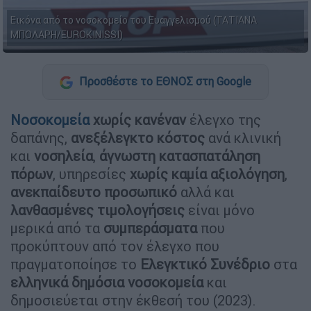
Εικόνα από το νοσοκομείο του Ευαγγελισμού (ΤΑΤΙΑΝΑ
ΜΠΟΛΑΡΗ/EUROKINISSI)
Προσθέστε το ΕΘΝΟΣ στη Google
Νοσοκομεία
χωρίς
κανέναν
έλεγχο της
δαπάνης,
ανεξέλεγκτο
κόστος
ανά κλινική
και
νοσηλεία
,
άγνωστη κατασπατάληση
πόρων
, υπηρεσίες
χωρίς καμία αξιολόγηση
,
ανεκπαίδευτο
προσωπικό
αλλά και
λανθασμένες
τιμολογήσεις
είναι μόνο
μερικά από τα
συμπεράσματα
που
προκύπτουν από τον έλεγχο που
πραγματοποίησε το
Ελεγκτικό
Συνέδριο
στα
ελληνικά δημόσια νοσοκομεία
και
δημοσιεύεται στην έκθεσή του (2023).