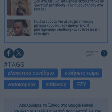
Σοκ στο Μεξικό: Influencer εκτελέστηκε σε
ζωντανή μετάδοση - Τον πυροβόλησαν στο
κεφάλι
Παιδιά ζούσαν για μέρες με τη νεκρή
μητέρα τους και τον πρώην της: Η
μυστηριώδης υπόθεση και το livestream
λίγο πριν
επόμενο
άρθρο
#TAGS
ελεγκτικό συνέδριο
ειδήσεις τώρα
νοσοκομείο
ασθενείς
ΕΣΥ
Ακολούθησε το Έθνος στο Google News!
Live όλες οι εξελίξεις λεπτό προς λεπτό, με την