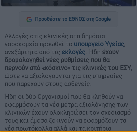
Προσθέστε το ΕΘΝΟΣ στη Google
Αλλαγές στις κλινικές στα δημόσια
νοσοκομεία προωθεί το
υπουργείο Υγείας
,
ανεξάρτητα από τις
εκλογές
. Ήδη
έχουν
δρομολογηθεί νέες ρυθμίσεις που θα
περνούν από «κόσκινο» τις κλινικές του ΕΣΥ
,
ώστε να αξιολογούνται για τις υπηρεσίες
που παρέχουν στους ασθενείς.
Ήδη οι δύο Οργανισμοί που θα κληθούν να
εφαρμόσουν τα νέα μέτρα αξιολόγησης των
κλινικών έχουν ολοκληρώσει τον σχεδιασμό
τους και άμεσα ξεκινούν να εφαρμόζουν τα
νέα πρωτόκολλα αλλά και τα κριτήρια
λειτουργίας.