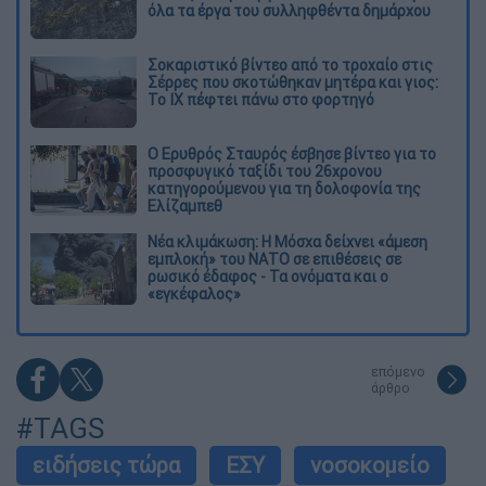
όλα τα έργα του συλληφθέντα δημάρχου
Σοκαριστικό βίντεο από το τροχαίο στις
Σέρρες που σκοτώθηκαν μητέρα και γιος:
Το ΙΧ πέφτει πάνω στο φορτηγό
Ο Ερυθρός Σταυρός έσβησε βίντεο για το
προσφυγικό ταξίδι του 26χρονου
κατηγορούμενου για τη δολοφονία της
Ελίζαμπεθ
Νέα κλιμάκωση: Η Μόσχα δείχνει «άμεση
εμπλοκή» του ΝΑΤΟ σε επιθέσεις σε
ρωσικό έδαφος - Τα ονόματα και ο
«εγκέφαλος»
επόμενο
άρθρο
#TAGS
ειδήσεις τώρα
ΕΣΥ
νοσοκομείο