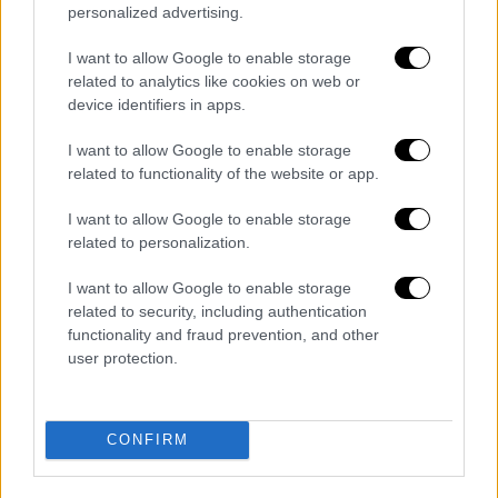
personalized advertising.
βελτιώνουν τις παρεχόμενες υπηρεσίες.
I want to allow Google to enable storage
Ειδικότερα η κυβέρνηση αλλά και το
related to analytics like cookies on web or
υπουργείο υγείας σκοπεύουν τα δημόσια
device identifiers in apps.
νοσοκομεία να λειτουργούν άμεσα με
I want to allow Google to enable storage
ποιοτικά κριτήρια ώστε κάθε υπηρεσία που
related to functionality of the website or app.
θα παρέχεται στους πολίτες να μπορεί να
μετρηθεί ποιοτικά.
I want to allow Google to enable storage
related to personalization.
Μάλιστα ήδη έχουν ορισθεί οι πρώτοι
29
I want to allow Google to enable storage
δείκτες ποιότητας
που θα οδηγούν και
σε
related to security, including authentication
μπόνους για τις κλινικές αλλά και τους
functionality and fraud prevention, and other
εργαζόμενους
, αλλά ταυτόχρονα θα
user protection.
δημιουργούν και αρνητική βαθμολόγηση για
όσες κλινικές δεν αποδίδουν τα μέγιστα. Με
βάση την αξιολόγηση που θα περνούν οι
CONFIRM
κλινικές θα γίνεται και η κατανομή των
πόρων στο ΕΣΥ.