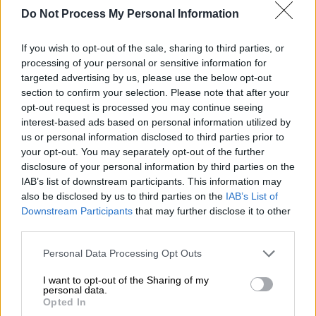
Do Not Process My Personal Information
Πρόκειται για το
ΚΕΤΕΚΝΥ
το Ινστιτούτο
που ασχολείται με την κοστολόγηση των
If you wish to opt-out of the sale, sharing to third parties, or
ιατρικών πράξεων (DRGs) και τον
ΟΔΙΠΥ
, τον
processing of your personal or sensitive information for
targeted advertising by us, please use the below opt-out
Οργανισμό Διασφάλισης της Ποιότητας στην
section to confirm your selection. Please note that after your
Υγεία.
opt-out request is processed you may continue seeing
interest-based ads based on personal information utilized by
Και οι δύο φορείς είναι εκτός των άλλων και
us or personal information disclosed to third parties prior to
μηχανισμοί αξιολόγησης των κλινικών, αφού
your opt-out. You may separately opt-out of the further
καταγράφουν με συγκεκριμένα κριτήρια την
disclosure of your personal information by third parties on the
IAB’s list of downstream participants. This information may
αποδοτικότητά τους.
also be disclosed by us to third parties on the
IAB’s List of
Downstream Participants
that may further disclose it to other
Το ΚΕΤΕΚΝΥ
third parties.
Μάλιστα άμεσα ξεκινούν και ριζικές αλλαγές
Please note that this website/app uses one or more Google
Personal Data Processing Opt Outs
στον τρόπο κοστολόγησης των ιατρικών
services and may gather and store information including but
not limited to your visit or usage behaviour. You may click to
I want to opt-out of the Sharing of my
πράξεων στα νοσοκομεία, μηχανισμός που θα
personal data.
grant or deny consent to Google and its third-party tags to
φιλτράρει και την ποιότητα των νοσηλειών
Opted In
use your data for below specified purposes in below Google