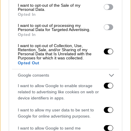
των ασθενών. Στόχος να υπάρξει
consent section.
I want to opt-out of the Sale of my
εξορθολογισμός των δαπανών αλλά και
Personal Data.
Opted In
αξιολόγηση των Μονάδων Υγείας.
I want to opt-out of processing my
Ειδικότερα από την 1η Ιουλίου
θα ξεκινήσει
Personal Data for Targeted Advertising.
Opted In
να εφαρμόζεται πλήρως το Σύστημα DRG
που αποτελεί ένα σύστημα
I want to opt-out of Collection, Use,
Retention, Sale, and/or Sharing of my
κατηγοριοποίησης ασθενειών ώστε να
Personal Data that Is Unrelated with the
Purposes for which it was collected.
προκύπτουν και οι σχετικές δαπάνες και τα
Opted Out
κόστη.Μέσω των DRGs θα γίνονται και
αποζημιώσεις του ΕΟΠΥΥ για τους
Google consents
ασφαλισμένους που θα νοσηλεύονται.
I want to allow Google to enable storage
related to advertising like cookies on web or
Ο ΟΔΙΠΥ
device identifiers in apps.
Από την άλλη ο ΟΔΙΠΥ αναμένεται
να
I want to allow my user data to be sent to
εφαρμόσει άμεσα ένα νέο σύστημα
Google for online advertising purposes.
αξιολόγησης
στα νοσοκομεία προκειμένου
I want to allow Google to send me
να υιοθετηθούν δείκτες ποιότητας που θα