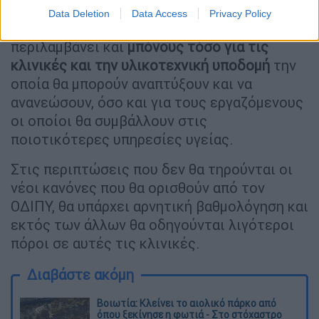
Data Deletion
Data Access
Privacy Policy
Το συγκεκριμένο σύστημα αξιολόγησης θα
περιλαμβάνει και
μπόνους τόσο για τις
κλινικές και την υλικοτεχνική υποδομή
την
οποία θα μπορούν αναπτύξουν και να
ανανεώσουν, όσο και για τους εργαζόμενους
οι οποίοι θα συμβάλλουν στις
ποιοτικότερες υπηρεσίες υγείας.
Στις περιπτώσεις που δεν θα τηρούνται οι
νέοι κανόνες που θα ορισθούν από τον
ΟΔΙΠΥ, θα υπάρχει αρνητική βαθμολόγηση και
εκτός των άλλων θα οδηγούνται λιγότεροι
πόροι σε αυτές τις κλινικές.
Διαβάστε ακόμη
Βοιωτία: Κλείνει το αιολικό πάρκο από
όπου ξεκίνησε η φωτιά - Στο στόχαστρο