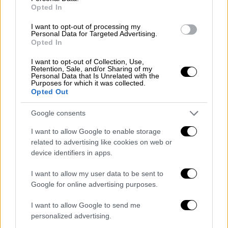
κατά τις τελευταίες εβδομάδες όλα τα
Opted In
αλληλουχηθέντα στελέχη ανήκαν στις
I want to opt-out of processing my
υπο-παραλλαγές ΒΑ.2 και ΒΑ.5 της
Personal Data for Targeted Advertising.
Opted In
Όμικρον, με τη ΒΑ.2 να υπερτερεί από
την εβδομάδα 9 και μετά
I want to opt-out of Collection, Use,
Retention, Sale, and/or Sharing of my
την εβδομάδα 18 η συχνότερη υπο-
Personal Data that Is Unrelated with the
Purposes for which it was collected.
παραλλαγή της ΒΑ.2 ήταν η XBB.1.5
Opted Out
(86%) συνολικά έχουν ανιχνευθεί 66
δείγματα θετικά για τη νέα παραλλαγή
Google consents
υπό παρακολούθηση, ΧΒΒ.1.16
I want to allow Google to enable storage
η επιτήρηση του ιικού φορτίου στα
related to advertising like cookies on web or
αστικά λύματα έδειξε αύξηση της
device identifiers in apps.
κυκλοφορίας του ιού SARS- CoV-2 σε 4
I want to allow my user data to be sent to
από τις 10 περιοχές που ελέγχθηκαν
Google for online advertising purposes.
Ιός της γρίπης
I want to allow Google to send me
personalized advertising.
η θετικότητα για γρίπη στην κοινότητα