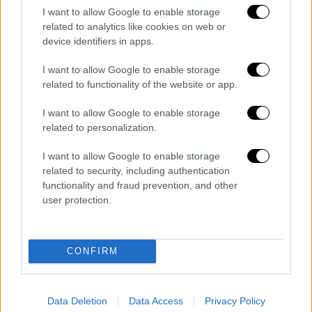
παρουσίασε μείωση στα δείγματα από
I want to allow Google to enable storage
την ΠΦΥ (sentinel) δεν καταγράφηκε νέο
related to analytics like cookies on web or
device identifiers in apps.
σοβαρό κρούσμα εργαστηριακά
επιβεβαιωμένης γρίπης με νοσηλεία σε
I want to allow Google to enable storage
ΜΕΘ την εβδομάδα 21/2023, ούτε νέος
related to functionality of the website or app.
θάνατος από εργαστηριακά
I want to allow Google to enable storage
επιβεβαιωμένη γρίπη από την εβδομάδα
related to personalization.
40/2022 έως και την εβδομάδα 21/2023
νοσηλεύτηκαν 68 άτομα με γρίπη σε
I want to allow Google to enable storage
ΜΕΘ και καταγράφηκαν 26 θάνατοι
related to security, including authentication
functionality and fraud prevention, and other
το ίδιο διάστημα καταγράφηκαν στα δύο
user protection.
κέντρα αναφοράς γρίπης 370 δείγματα
θετικά για ιούςγρίπης (δείγματα sentinel
και νοσοκομειακά δείγματα), εκ των
CONFIRM
οποίων 289 (78%) ήταν στελέχη τύπου Α
και 81 (22%) στελέχη τύπου Β
από τα 287 στελέχη τύπου Α που
Data Deletion
Data Access
Privacy Policy