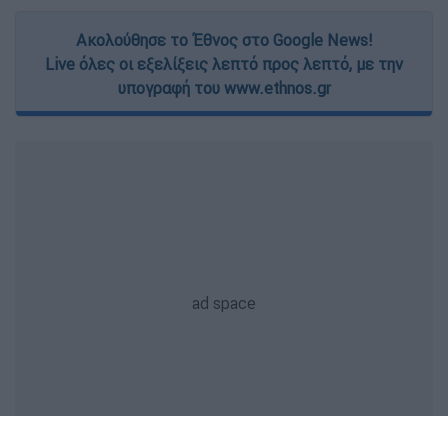
Ακολούθησε το Έθνος στο Google News!
Live όλες οι εξελίξεις λεπτό προς λεπτό, με την
υπογραφή του www.ethnos.gr