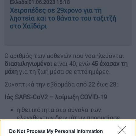
Ελλάδα
|
01.06.2023 15:18
Χειροπέδες σε 29χρονο για τη
ληστεία και το θάνατο του ταξιτζή
στο Χαϊδάρι
Ο αριθμός των ασθενών που νοσηλεύονται
διασωληνωμένοι
είναι 40, ενώ
45 έχασαν τη
μάχη
για τη ζωή μέσα σε επτά ημέρες.
Συνοπτικά την εβδομάδα από 22 έως 28:
Ιός SARS-CoV2 – λοίμωξη COVID-19
η θετικότητα στο σύνολο των
ελεγχθέντων δειγμάτων παρουσίασε
μείωση σε σχέση με την προηγούμενη
Do Not Process My Personal Information
εβδομάδα