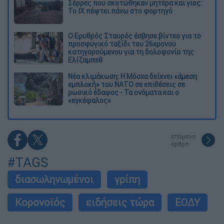
Σέρρες που σκοτώθηκαν μητέρα και γιος:
Το ΙΧ πέφτει πάνω στο φορτηγό
Ο Ερυθρός Σταυρός έσβησε βίντεο για το
προσφυγικό ταξίδι του 26χρονου
κατηγορούμενου για τη δολοφονία της
Ελίζαμπεθ
Νέα κλιμάκωση: Η Μόσχα δείχνει «άμεση
εμπλοκή» του ΝΑΤΟ σε επιθέσεις σε
ρωσικό έδαφος - Τα ονόματα και ο
«εγκέφαλος»
επόμενο
άρθρο
#TAGS
διασωληνωμένοι
γρίπη
Κορονοϊός
ειδήσεις τώρα
ΕΟΔΥ