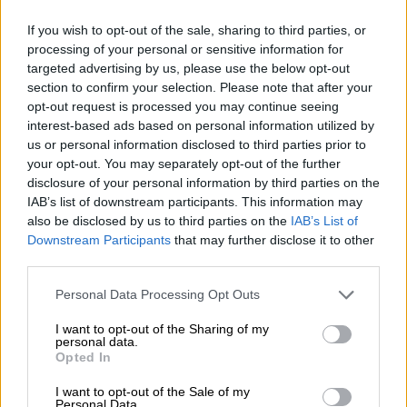
ο αριθμός των εισαγωγών για COVID-19
If you wish to opt-out of the sale, sharing to third parties, or
παρουσίασε μικρή μείωση σε σχέση με
processing of your personal or sensitive information for
την προηγούμενη εβδομάδα και μείωση
targeted advertising by us, please use the below opt-out
2% σε σχέση με τον μέσο εβδομαδιαίο
section to confirm your selection. Please note that after your
opt-out request is processed you may continue seeing
αριθμό νέων εισαγωγών κατά τις
interest-based ads based on personal information utilized by
προηγούμενες 4 εβδομάδες
us or personal information disclosed to third parties prior to
ο αριθμός των νέων διασωληνώσεων
your opt-out. You may separately opt-out of the further
παρουσίασε μείωση σε σχέση με την
disclosure of your personal information by third parties on the
προηγούμενη εβδομάδα και μείωση 59%
IAB’s list of downstream participants. This information may
also be disclosed by us to third parties on the
IAB’s List of
σε σχέση με τον μέσο εβδομαδιαίο
Downstream Participants
that may further disclose it to other
αριθμό νέων διασωληνώσεων κατά τις
third parties.
προηγούμενες 4 εβδομάδες
Please note that this website/app uses one or more Google
Personal Data Processing Opt Outs
ο αριθμός των ασθενών με λοίμωξη
services and may gather and store information including but
COVID-19 που νοσηλεύονται
not limited to your visit or usage behaviour. You may click to
I want to opt-out of the Sharing of my
personal data.
διασωληνωμένοι είναι 40
grant or deny consent to Google and its third-party tags to
Opted In
καταγράφηκαν 45 θάνατοι με διάμεση
use your data for below specified purposes in below Google
consent section.
ηλικία τα 85 έτη (εύρος 71-96 έτη)
I want to opt-out of the Sale of my
Personal Data.