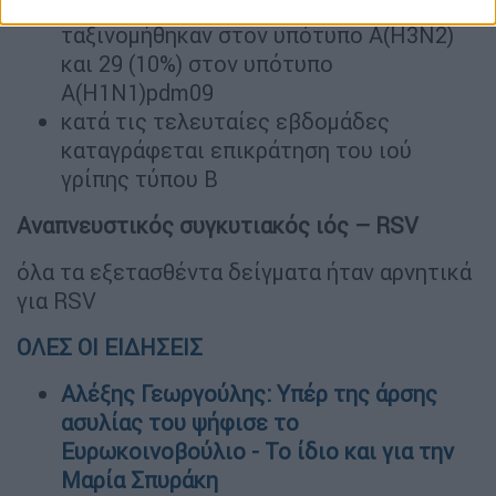
υποτυποποιήθηκαν, 258 (90%)
ταξινομήθηκαν στον υπότυπο Α(Η3Ν2)
και 29 (10%) στον υπότυπο
Α(Η1Ν1)pdm09
κατά τις τελευταίες εβδομάδες
καταγράφεται επικράτηση του ιού
γρίπης τύπου Β
Αναπνευστικός συγκυτιακός ιός – RSV
όλα τα εξετασθέντα δείγματα ήταν αρνητικά
για RSV
ΟΛΕΣ ΟΙ ΕΙΔΗΣΕΙΣ
Αλέξης Γεωργούλης: Υπέρ της άρσης
ασυλίας του ψήφισε το
Ευρωκοινοβούλιο - Το ίδιο και για την
Μαρία Σπυράκη