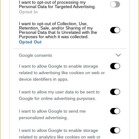
I want to opt-out of processing my
Παράλληλα ο κ. Χρυσοχοΐδης απηύθυνε
Personal Data for Targeted Advertising.
αυστηρό μήνυμα εναντίον των Διοικητών
Opted In
των Νοσοκομείων λέγοντας ότι οφείλουν να
I want to opt-out of Collection, Use,
λάβουν όλα τα μέτρα ώστε το προσωπικό
Retention, Sale, and/or Sharing of my
Personal Data that Is Unrelated with the
του ΕΣΥ να ασκεί απρόσκοπτα τα καθήκοντά
Purposes for which it was collected.
Opted Out
του
. Σε διαφορετική περίπτωση όπως είπε
θα πρέπει να συμβάλουν υλικά, ηθικά και
Google consents
νομικά το θύμα.
I want to allow Google to enable storage
related to advertising like cookies on web or
device identifiers in apps.
Τα σχολιά σας δημοσιεύονται άμεσα με δική σας ευθύνη. Το
I want to allow my user data to be sent to
ΕΘΝΟΣ θα παρεμβαίνει και τα προσβλητικά σχόλια θα
διαγράφονται
Google for online advertising purposes.
I want to allow Google to send me
personalized advertising.
I want to allow Google to enable storage
related to analytics like cookies on web or