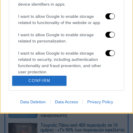
device identifiers in apps.
I want to allow Google to enable storage
καταχώρηση
related to functionality of the website or app.
I want to allow Google to enable storage
Διαβάστε ακόμη
related to personalization.
O στρατηγός ήταν σχιζοφρενής, εμμονικός,
I want to allow Google to enable storage
πλησίαζε τα 75 όταν τον αντάμωσε η δόξα –
related to security, including authentication
Εκείνος που άλλαξε την πορεία της
functionality and fraud prevention, and other
Ιστορίας!
user protection.
Ελισάβετ Κωνσταντινίδου στο ethnos.gr:
CONFIRM
«Κάθε πόλεμος είναι ένας εμφύλιος, όλοι
είμαστε αδέλφια»
Στον εισαγγελέα ο ιδιοκτήτης του beach
Data Deletion
Data Access
Privacy Policy
bar για τον θάνατο του 4χρονου στην Πάρο -
Στο «μικροσκόπιο» ο ρόλος του
ναυαγοσώστη
Τουρνάς: Πάνω από 400 πυρκαγιές σε 10
ημέρες - «Το 90% των πυρκαγιών οφείλεται