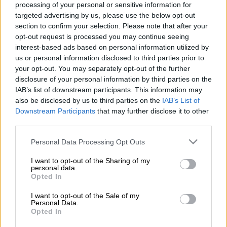
processing of your personal or sensitive information for
targeted advertising by us, please use the below opt-out
ethnos.gr
section to confirm your selection. Please note that after your
opt-out request is processed you may continue seeing
interest-based ads based on personal information utilized by
Προσθέστε το ΕΘΝΟΣ στη Google
us or personal information disclosed to third parties prior to
your opt-out. You may separately opt-out of the further
disclosure of your personal information by third parties on the
Προς αυστηροποίηση
βαίνει ο νόμος για τη
IAB’s list of downstream participants. This information may
βία κατά του ιατρικού και νοσηλευτικού
also be disclosed by us to third parties on the
IAB’s List of
προσωπικού του
ΕΣΥ
. Ειδικότερα μετά τα
Downstream Participants
that may further disclose it to other
αλλεπάλληλα περιστατικά βίας που
third parties.
καταγράφονται στα νοσοκομεία ο Υπουργός
Please note that this website/app uses one or more Google
Personal Data Processing Opt Outs
Υγείας
Μιχάλης Χρυσοχοΐδης
ανακοίνωσε
services and may gather and store information including but
σήμερα πως βρίσκεται σε συνεννόηση με το
not limited to your visit or usage behaviour. You may click to
I want to opt-out of the Sharing of my
personal data.
grant or deny consent to Google and its third-party tags to
Υπουργείο Δικαιοσύνης ώστε να
Opted In
use your data for below specified purposes in below Google
αυστητοποιηθεί
ο
νόμος
και να τιμωρούνται
consent section.
I want to opt-out of the Sale of my
πιο αυστηρά όσοι ασκούν βία κατά γιατρών
Personal Data.
Opted In
και νοσηλευτών.