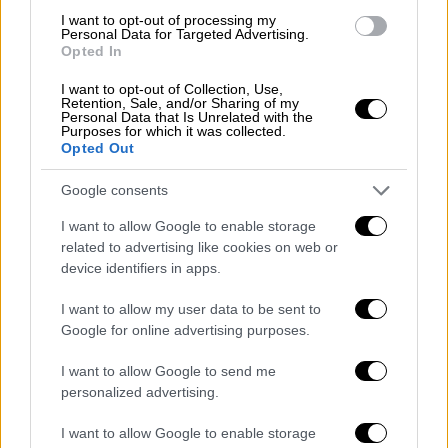
νόμο Κεραμέως.
I want to opt-out of processing my
Personal Data for Targeted Advertising.
Opted In
Δυσαρέσκεια των διοικητών
I want to opt-out of Collection, Use,
Εξάλλου το τελευταίο διάστημα στα δημόσια
Retention, Sale, and/or Sharing of my
Personal Data that Is Unrelated with the
νοσοκομεία έχουν «
παγώσει
» όλες οι
Purposes for which it was collected.
Opted Out
διαδικασίες ακριβώς επειδή οι Διοικητές
διατυπώνουν τη
δυσαρέσκειά
τους για τον
Google consents
νέο
νόμο
που τους υποχρεώνει
να καθίσουν
I want to allow Google to enable storage
και πάλι στα θρανία
για να καθορίσουν το
related to advertising like cookies on web or
εργασιακό τους μέλλον.
device identifiers in apps.
Εκτός αυτού, όμως, μεταξύ των Διοικητών
I want to allow my user data to be sent to
υπάρχουν και πολλοί που δεν πληρούν τις
Google for online advertising purposes.
προϋποθέσεις για παραμονή, καθώς δεν
I want to allow Google to send me
διαθέτουν κανένα τυπικό προσόν (πτυχία,
personalized advertising.
μεταπτυχιακά, διδακτορικά) που να έχει
συνάφεια με το χώρο της Υγείας όπως
I want to allow Google to enable storage