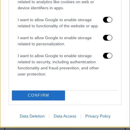
προβλέπει ο νόμος. Γι' αυτό και πολλές
related to analytics like cookies on web or
device identifiers in apps.
αποφάσεις πλέον
δεν υπογράφονται
, αφού
πολλοί γνωρίζουν ότι θα αποχωρήσουν από
I want to allow Google to enable storage
το ΕΣΥ. Γεγονός βέβαια που έχει εντείνει τις
related to functionality of the website or app.
δυσλειτουργίες
στο σύστημα. Εδώ
I want to allow Google to enable storage
εστιάζεται πλέον και η ανησυχία της ηγεσίας
related to personalization.
του υπουργείου Υγείας, καθώς τις επόμενες
εβδομάδες αναμένεται να αυξηθεί ο φόρτος
I want to allow Google to enable storage
εργασίας στα νοσοκομεία εξαιτίας και της
related to security, including authentication
functionality and fraud prevention, and other
αύξησης των περιστατικών Covid, γρίπης και
user protection.
αναπνευστικών λοιμώξεων.
CONFIRM
Τα σχολιά σας δημοσιεύονται άμεσα με δική σας ευθύνη. Το
ΕΘΝΟΣ θα παρεμβαίνει και τα προσβλητικά σχόλια θα
διαγράφονται
Data Deletion
Data Access
Privacy Policy