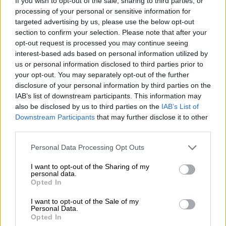
If you wish to opt-out of the sale, sharing to third parties, or
αναπτύσσονται ράντζα
και να μην
processing of your personal or sensitive information for
targeted advertising by us, please use the below opt-out
καταγράφονται αναμονές. Ωστόσο, λόγω των
section to confirm your selection. Please note that after your
αλλαγών στις Διοικήσεις των Νοσοκομείων
opt-out request is processed you may continue seeing
με το νόμο Κεραμέως, δεχόταν εισηγήσεις
interest-based ads based on personal information utilized by
να αλλάξει το εφημεριακό σύστημα
us or personal information disclosed to third parties prior to
αργότερα. Υπό το σκεπτικό αυτό, όπως
your opt-out. You may separately opt-out of the further
disclosure of your personal information by third parties on the
διαβεβαιώνουν οι ίδιες πηγές του ethnos.gr,
IAB’s list of downstream participants. This information may
ο υπουργός Υγείας
αποφάσισε τελικά να
also be disclosed by us to third parties on the
IAB’s List of
αλλάξει τις εφημερίες το 2024 τους
Downstream Participants
that may further disclose it to other
πρώτους μήνες
, εφόσον θα έχουν
third parties.
τοποθετηθεί οι νέοι Διοικητές στα
Please note that this website/app uses one or more Google
Personal Data Processing Opt Outs
νοσοκομεία. Άλλωστε οι νυν Διοικητές
services and may gather and store information including but
Νοσοκομείων που είναι σε αναμονή για το αν
not limited to your visit or usage behaviour. You may click to
I want to opt-out of the Sharing of my
personal data.
grant or deny consent to Google and its third-party tags to
θα μπορέσουν να επαναδιοριστούν στο ΕΣΥ,
Opted In
use your data for below specified purposes in below Google
είναι άγνωστο εάν θα στήριζαν μία τέτοια
consent section.
I want to opt-out of the Sale of my
αλλαγή λίγο πριν δώσουν εξετάσεις (τεστ
Personal Data.
Opted In
δεξιοτήτων) με το ΑΣΕΠ με βάση τον νέο