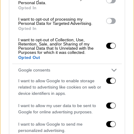
Personal Data.
ποσά για τους χειρουργούς δεν θα είναι
Opted In
ιδιαίτερα μεγάλα ενώ ταυτόχρονα θα
I want to opt-out of processing my
φορολογούνται.
Personal Data for Targeted Advertising.
Opted In
Στην περίπτωση αυτή είναι άγνωστο εάν και
I want to opt-out of Collection, Use,
πότε θα καταγγέλλονται αυτά τα
Retention, Sale, and/or Sharing of my
Personal Data that Is Unrelated with the
περιστατικά από τους ασθενείς, καθώς ο
Purposes for which it was collected.
φόβος της ακύρωσης μίας ιατρικής
Opted Out
διαδικασίας, αποτελεί πάντα έναν
Google consents
αποτρεπτικό παράγοντα. Ταυτόχρονα
θεωρείται πιθανό να
αυξηθούν
και τα
I want to allow Google to enable storage
related to advertising like cookies on web or
φακελάκια
αφού κρίνεται πως πολλοί
device identifiers in apps.
χειρουργοί θα επιλέξουν να εργαστούν το
πρωί με φακελάκι το οποίο μάλιστα θα είναι
I want to allow my user data to be sent to
και αφορολόγητο.Συνεπώς, ο φαύλος κύκλος
Google for online advertising purposes.
της διαφθοράς στο ΕΣΥ όχι μόνο δεν θα
I want to allow Google to send me
μειωθεί αλλά μπορεί να αυξηθεί κιόλας.
personalized advertising.