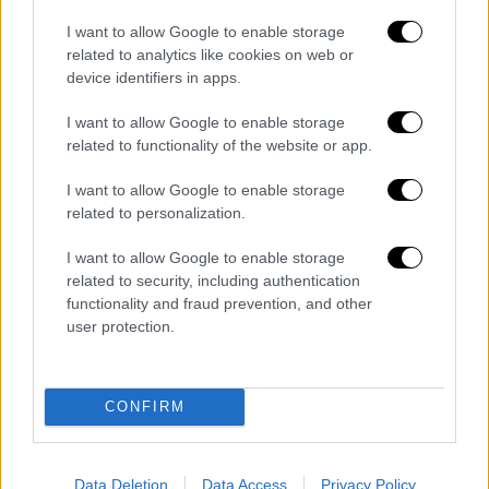
Οι φορολογημένες αμοιβές
I want to allow Google to enable storage
related to analytics like cookies on web or
Ενδεικτικά οι αμοιβές των γιατρών θα
device identifiers in apps.
κυμανθούν ως εξής:
I want to allow Google to enable storage
Σε μία επέμβαση χολοκυστεκτομής, η
related to functionality of the website or app.
αμοιβή για το συντονιστή διευθυντή ή
I want to allow Google to enable storage
καθηγητή είναι στα 550 ευρώ και η
related to personalization.
αμοιβή του αναισθησιολόγου 350 ευρώ.
Στις βαριές επεμβάσεις, αρθροπλαστική
I want to allow Google to enable storage
related to security, including authentication
ισχίου, η αμοιβή για το συντονιστή για
functionality and fraud prevention, and other
κάθε χειρουργείο ή καθηγητή είναι στα
user protection.
750 ευρώ και στον αναισθησιολόγο 400
ευρώ.
Στις εξαιρετικά βαριές επεμβάσεις η
CONFIRM
αμοιβή του συντονιστή διευθυντή είναι
1.000 ευρώ και του αναισθησιολόγου
450 ευρώ και αντίστοιχα οι αμοιβές των
Data Deletion
Data Access
Privacy Policy