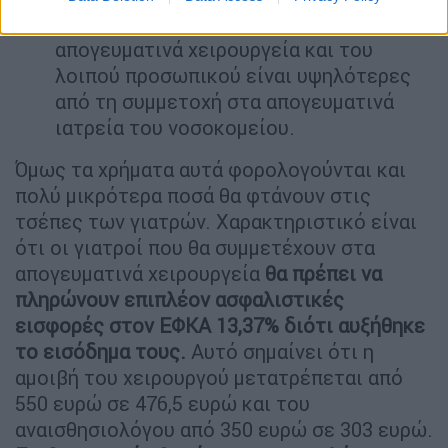
νοσηλευτών που θα συμμετάσχουν στα
απογευματινά χειρουργεία και του
λοιπού προσωπικού είναι υψηλότερες
από τη συμμετοχή στα απογευματινά
ιατρεία του νοσοκομείου.
Όμως τα χρήματα αυτά φορολογούνται και
πολύ μικρότερα ποσά θα φτάνουν στις
τσέπες των γιατρών. Χαρακτηριστικό είναι
ότι οι γιατροί που θα συμμετέχουν στα
απογευματινά χειρουργεία
θα πρέπει να
πληρώνουν επιπλέον ασφαλιστικές
εισφορές στον ΕΦΚΑ 13,37% διότι αυξήθηκε
το εισόδημα τους.
Αυτό σημαίνει ότι η
αμοιβή του χειρουργού μετατρέπεται από
550 ευρώ σε 476,5 ευρώ και του
αναισθησιολόγου από 350 ευρώ σε 303 ευρώ.