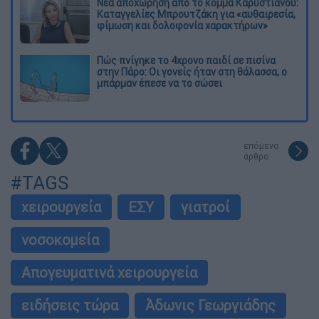
Νέα αποχώρηση από το κόμμα Καρυστιανού:
Καταγγελίες Μπρουτζάκη για «αυθαιρεσία,
φίμωση και δολοφονία χαρακτήρων»
Πώς πνίγηκε το 4χρονο παιδί σε πισίνα
στην Πάρο: Οι γονείς ήταν στη θάλασσα, ο
μπάρμαν έπεσε να το σώσει
επόμενο
άρθρο
#TAGS
χειρουργεία
ΕΣΥ
γιατροί
νοσοκομεία
Απογευματινά χειρουργεία
ειδήσεις τώρα
Άδωνις Γεωργιάδης