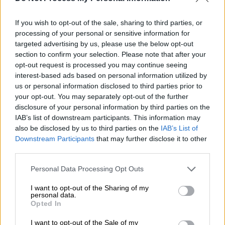
τήρησης της σειράς προτεραιότητας μέσω
της
ενιαίας λίστας χειρουργείων
αλλά και ο
If you wish to opt-out of the sale, sharing to third parties, or
processing of your personal or sensitive information for
έλεγχος της τήρησης του αριθμού των
targeted advertising by us, please use the below opt-out
πρωινών δωρεάν επεμβάσεων
. Στην
section to confirm your selection. Please note that after your
περίπτωση που θα πέφτει ο μέσος όρος των
opt-out request is processed you may continue seeing
πρωινών χειρουργείων θα αφαιρείται η
interest-based ads based on personal information utilized by
us or personal information disclosed to third parties prior to
άδεια από την κλινική να πραγματοποιεί
your opt-out. You may separately opt-out of the further
απογευματινά χειρουργεία.
disclosure of your personal information by third parties on the
IAB’s list of downstream participants. This information may
Τα δύο μεγάλα αγκάθια
also be disclosed by us to third parties on the
IAB’s List of
Downstream Participants
that may further disclose it to other
Ωστόσο, δεν είναι μόνο αυτά τα προβλήματα
third parties.
που μπορεί να προκύψουν.Ένας βασικός
Please note that this website/app uses one or more Google
κίνδυνος που θεωρείται πιθανό να προκύψει
Personal Data Processing Opt Outs
services and may gather and store information including but
με βάση και τους συνδικαλιστές είναι
να
not limited to your visit or usage behaviour. You may click to
I want to opt-out of the Sharing of my
ζητούνται χρήματα κάτω από το τραπέζι
από
personal data.
grant or deny consent to Google and its third-party tags to
Opted In
τους ασθενείς που θα επιλέγουν τα
use your data for below specified purposes in below Google
consent section.
απογευματινά χειρουργεία. Άλλωστε τα
I want to opt-out of the Sale of my