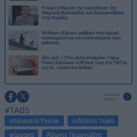
Η πρώτη δήλωση της οικογένειας της
38χρονης Βρετανίδας που δολοφονήθηκε
στην Κυψέλη
Ντύθηκε «Χάρος», ανέβηκε στην οροφή
νοσοκομείου και κοιτούσε επίμονα τους
ασθενείς
«Όχι γκέι 17 Pro, αλλά σπασμένο 11άρι»:
Ρώσοι διαλύουν τα iPhone τους στο TikTok
για να... γίνουν πιο άνδρες
επόμενο
άρθρο
#TAGS
υπουργείο Υγείας
ειδήσεις τώρα
φάρμακα
Άδωνις Γεωργιάδης