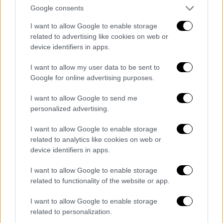
καταθέσει γραπτώς την επιχειρηματολογία
Google consents
του, ενώ εάν επαναληφθεί η παράβαση τότε
θα επιβάλλονται χρηματικά πρόστιμα, ενώ
I want to allow Google to enable storage
related to advertising like cookies on web or
μπορεί να υπάρξει ακόμη και αποκλεισμός
device identifiers in apps.
από την ηλεκτρονική συνταγογράφηση.
I want to allow my user data to be sent to
Σε περίπτωση
μη επαρκούς αιτιολόγησης
Google for online advertising purposes.
της υπέρβασης, ο Διοικητής του ΕΟΠΥΥ
επιβάλλει διοικητικές κυρώσεις, ως εξής:
I want to allow Google to send me
personalized advertising.
α) Σε ποσοστό απόκλισης από 20,01 % έως
I want to allow Google to enable storage
40%, επιβάλλεται πρόστιμο ύψους έως 2.000
related to analytics like cookies on web or
ευρώ.
device identifiers in apps.
β) Σε ποσοστό απόκλισης πάνω από 40,01 %,
I want to allow Google to enable storage
επιβάλλεται πρόστιμο ύψους έως 3.000
related to functionality of the website or app.
ευρώ.
I want to allow Google to enable storage
related to personalization.
Με την τρίτη επανάληψη της ίδιας