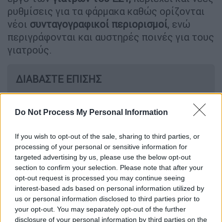
ρυθμίσεις για τα φάρμακα καθώς ορίζονται
νέοι
συνταγογραφικοί
περιορισμοί
, ενώ
περιγράφονται και αυστηρές ποινές για τους
γιατρούς.
ΔΙΑΒΑΣΤΕ ΕΠΙΣΗΣ
Υγεία
|
22.03.2024 11:19
Έρχεται αυστηρό πλαφόν στα
Do Not Process My Personal Information
φάρμακα και «τσουχτερές» ποινές -
If you wish to opt-out of the sale, sharing to third parties, or
Τι αλλάζει με το νομοσχέδιο του
processing of your personal or sensitive information for
υπουργείου Υγείας
targeted advertising by us, please use the below opt-out
section to confirm your selection. Please note that after your
opt-out request is processed you may continue seeing
interest-based ads based on personal information utilized by
us or personal information disclosed to third parties prior to
Στο άρθρο 17 του νομοσχεδίου που
your opt-out. You may separately opt-out of the further
κατέθεσε
στη Βουλή το
υπουργείο Υγείας
,
disclosure of your personal information by third parties on the