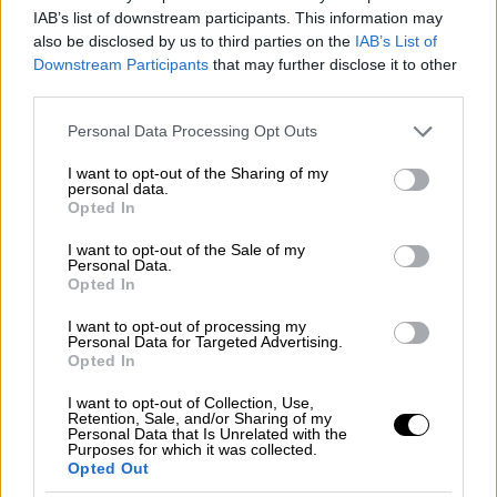
προβλέπεται ότι θα οριστούν νέα όρια
IAB’s list of downstream participants. This information may
συνταγογράφησης τα οποία θα καθοριστούν
also be disclosed by us to third parties on the
IAB’s List of
με υπουργική απόφαση, ενώ όποιος γιατρός
Downstream Participants
that may further disclose it to other
third parties.
τα ξεπερνά θα τον περιμένουν αυστηρές
ποινές.
Please note that this website/app uses one or more Google
Personal Data Processing Opt Outs
services and may gather and store information including but
Οι ποινές για τα φάρμακα
not limited to your visit or usage behaviour. You may click to
I want to opt-out of the Sharing of my
personal data.
grant or deny consent to Google and its third-party tags to
Opted In
Αρμόδια για τους ελέγχους στη
use your data for below specified purposes in below Google
consent section.
συνταγογράφηση
ορίζεται νέα επιτροπή που
I want to opt-out of the Sale of my
Personal Data.
συστήνεται στον ΕΟΠΥΥ και η οποία θα
Opted In
προχωρά σε λεπτομερείς ελέγχους στην
I want to opt-out of processing my
περίπτωση που διαπιστωθεί πως ένας
Personal Data for Targeted Advertising.
Opted In
γιατρός υπερβαίνει τους οριζόμενους
περιορισμούς.
I want to opt-out of Collection, Use,
Retention, Sale, and/or Sharing of my
Personal Data that Is Unrelated with the
Στην περίπτωση αυτή θα δίνεται η
Purposes for which it was collected.
δυνατότητα στο
συμβεβλημένο γιατρό
να
Opted Out