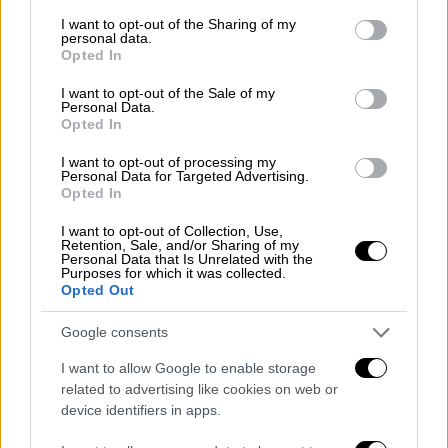
services and may gather and store information including but
αλλά και τα
ράντζα που ζουν και βασιλεύουν
not limited to your visit or usage behaviour. You may click to
I want to opt-out of the Sharing of my
personal data.
μέσα στο ΕΣΥ.
grant or deny consent to Google and its third-party tags to
Opted In
use your data for below specified purposes in below Google
Σύμφωνα με πληροφορίες του ethnos.gr, το
consent section.
I want to opt-out of the Sale of my
Personal Data.
Μέγαρο Μαξίμου έδωσε οδηγίες στην
Opted In
ηγεσία του υπουργείου Υγείας να
επιταχύνει
I want to opt-out of processing my
τις αλλαγές στα νοσοκομεία
ώστε να
Personal Data for Targeted Advertising.
βελτιωθεί άμεσα η εξυπηρέτηση των
Opted In
ασθενών και να βελτιωθεί έτσι και η
I want to opt-out of Collection, Use,
καθημερινότητα τους.
Retention, Sale, and/or Sharing of my
Personal Data that Is Unrelated with the
Purposes for which it was collected.
Οι αλλαγές
Opted Out
Έτσι τα στελέχη του υπουργείου Υγείας το
Google consents
επόμενο διάστημα αναμένεται να
εστιάσουν
I want to allow Google to enable storage
στις αλλαγές των εφημεριών στο ΕΣΥ
που
related to advertising like cookies on web or
σήμερα βασανίζουν τους πολίτες οι οποίοι
device identifiers in apps.
δεν μπορούν να αντιμετωπίσουν ούτε τα