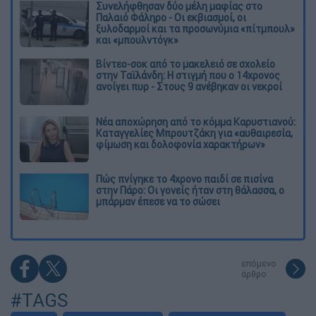
Συνελήφθησαν δύο μέλη μαφίας στο
Παλαιό Φάληρο - Οι εκβιασμοί, οι
ξυλοδαρμοί και τα προσωνύμια «πίτμπουλ»
και «μπουλντόγκ»
Βίντεο-σοκ από το μακελειό σε σχολείο
στην Ταϊλάνδη: Η στιγμή που ο 14χρονος
ανοίγει πυρ - Στους 9 ανέβηκαν οι νεκροί
Νέα αποχώρηση από το κόμμα Καρυστιανού:
Καταγγελίες Μπρουτζάκη για «αυθαιρεσία,
φίμωση και δολοφονία χαρακτήρων»
Πώς πνίγηκε το 4χρονο παιδί σε πισίνα
στην Πάρο: Οι γονείς ήταν στη θάλασσα, ο
μπάρμαν έπεσε να το σώσει
επόμενο
άρθρο
#TAGS