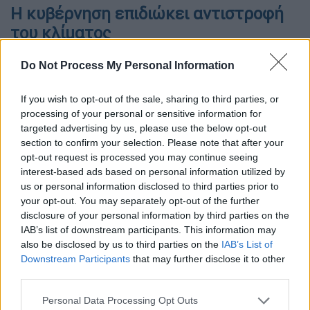
Η κυβέρνηση επιδιώκει αντιστροφή
του κλίματος
Υπό το πρίσμα αυτό η κυβέρνηση επιδιώκει
Do Not Process My Personal Information
να αλλάξει την αντίληψη που έχουν
αποκομίσει οι Έλληνες πολίτες για τις
If you wish to opt-out of the sale, sharing to third parties, or
processing of your personal or sensitive information for
προθέσεις της ως προς τη λειτουργία του
targeted advertising by us, please use the below opt-out
ΕΣΥ
. Γι’ αυτό αναμένεται το επόμενο
section to confirm your selection. Please note that after your
διάστημα να
υπερτονίζει τον δημόσιο
opt-out request is processed you may continue seeing
χαρακτήρα του
.
interest-based ads based on personal information utilized by
us or personal information disclosed to third parties prior to
Πρόκειται για μία προσπάθεια
αντιστροφής
your opt-out. You may separately opt-out of the further
του κλίματος
, καθώς οι πολίτες
disclosure of your personal information by third parties on the
IAB’s list of downstream participants. This information may
εμφανίζονται
ιδιαίτερα δυσαρεστημένοι
με
also be disclosed by us to third parties on the
IAB’s List of
τον
τρόπο που εξυπηρετούνται
στα δημόσια
Downstream Participants
that may further disclose it to other
νοσοκομεία. Δικαίως αν σκεφτεί κανείς τις
third parties.
ατέλειωτες αναμονές
ακόμη και στα
Please note that this website/app uses one or more Google
Personal Data Processing Opt Outs
τμήματα των
επειγόντων περιστατικών
,