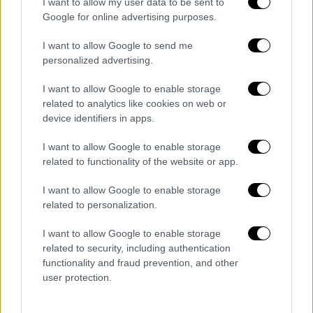
I want to allow my user data to be sent to
βασικά προβλήματα υγείας τους.
Google for online advertising purposes.
Σχεδιάζεται μάλιστα λένε οι ίδιες
πληροφορίες, να
αλλάξει το σύστημα των
I want to allow Google to send me
personalized advertising.
εφημεριών, ένα σχέδιο που είχε «παγώσει»
εδώ και καιρό
και αναμένεται τώρα να
I want to allow Google to enable storage
ενεργοποιηθεί
.
related to analytics like cookies on web or
device identifiers in apps.
Ταυτόχρονα σχεδιάζεται να γίνουν κάποιες
αλλαγές στην
Πρωτοβάθμια Φροντίδα Υγείας
I want to allow Google to enable storage
related to functionality of the website or app.
η οποία έχει «παγώσει» εδώ και καιρό, αφού
δεν βελτιώνεται ούτε η πρόσβαση των
I want to allow Google to enable storage
ασθενών στα κέντρα υγείας και στις
μικρές
related to personalization.
μονάδες υγείας
, ώστε να
μπορέσουν
να
I want to allow Google to enable storage
αποσυμφορηθούν
και τα
νοσοκομεία
.
related to security, including authentication
functionality and fraud prevention, and other
Χαρακτηριστικό είναι άλλωστε ότι ακόμη
user protection.
και σήμερα μετά από αρκετά χρόνια από τις
σχετικές εξαγγελίες, οι μισοί Έλληνες δεν