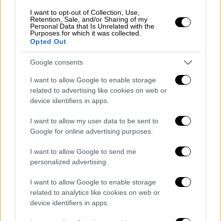
Δεκαοκτώ (58,1%) κρούσματα είχαν
I want to opt-out of Collection, Use,
εκδηλώσεις από το Κεντρικό Νευρικό
Retention, Sale, and/or Sharing of my
Σύστημα.
Personal Data that Is Unrelated with the
Purposes for which it was collected.
Opted Out
Στο σύνολο των 29 κρουσμάτων:
Google consents
19 (65,5%) ήταν ανοσοκατεσταλμένα
άτομα,
I want to allow Google to enable storage
related to advertising like cookies on web or
2 (6,9%) ήταν εγκυμονούσες και
device identifiers in apps.
2 (6,9%) ήταν νεογνά.
Σε μία (1-50%) εκ των δύο εγκύων,
I want to allow my user data to be sent to
επήλθε αυτόματη αποβολή και σε μία (1-
Google for online advertising purposes.
50%) πρόωρος τοκετός.
I want to allow Google to send me
personalized advertising.
Μέτρα από τον ΕΟΔΥ
I want to allow Google to enable storage
Ο
ΕΟΔΥ
στο πλαίσιο της λήψης μέτρων για
related to analytics like cookies on web or
την προστασία της δημόσιας υγείας έχει
device identifiers in apps.
προβεί στις ακόλουθες ενέργειες: