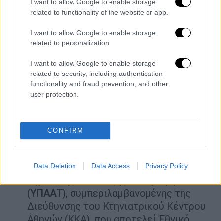
I want to allow Google to enable storage
Ενημέρωση των υγειονομικών μονάδων
related to functionality of the website or app.
όλης της χώρας σχετικά με το
I want to allow Google to enable storage
φαινόμενο και τις διαδικασίες που
related to personalization.
πρέπει να ακολουθούνται ως προς τη
δήλωση των κρουσμάτων στον
ΕΟΔΥ
και
I want to allow Google to enable storage
related to security, including authentication
την αποστολή των κλινικών
functionality and fraud prevention, and other
καλλιεργημάτων στο Εθνικό Κέντρο
user protection.
Αναφοράς Σαλμονελλών, Σιγκελλών,
δονακίων χολέρας, Λιστέριας και
λοιπών εντεροπαθογόνων (
ΕΚΑΣΣ
) για
CONFIRM
περαιτέρω τυποποίηση.
Ενημέρωση του
Ενιαίου Φορέα Ελέγχου
Τροφίμων
(
ΕΦΕΤ
) και του Υπουργείου
Data Deletion
Data Access
Privacy Policy
Αγροτικής Ανάπτυξης και Τροφίμων
(
ΥΠΑΑΤ
), συμπεριλαμβανομένης της
Διεύθυνσης του Κτηνιατρικού Κέντρου
Αθηνών (ΚΚΑ), που αποτελεί Εθνικό