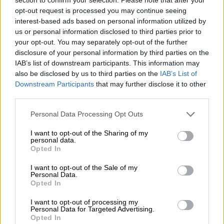
μέγιστη: 92 έτη) ενώ 18 (58,1%) ήταν άνδρες.
opt-out request is processed you may continue seeing
interest-based ads based on personal information utilized by
Τρία κρούσματα ήταν μόνιμοι κάτοικοι
us or personal information disclosed to third parties prior to
your opt-out. You may separately opt-out of the further
εξωτερικού και ένα εξ’ αυτών, εισαγόμενο.
disclosure of your personal information by third parties on the
IAB’s list of downstream participants. This information may
Που εντοπίστηκαν τα κρούσματα
also be disclosed by us to third parties on the
IAB’s List of
Downstream Participants
that may further disclose it to other
Σχετικά με την περιοχή κατοικίας για τα
third parties.
υπόλοιπα 28 κρούσματα:
Please note that this website/app uses one or more Google
Personal Data Processing Opt Outs
9 (32,1%) άτομα ήταν κάτοικοι
services and may gather and store information including but
Περιφέρειας
Αττικής
,
not limited to your visit or usage behaviour. You may click to
I want to opt-out of the Sharing of my
personal data.
grant or deny consent to Google and its third-party tags to
6 (21,4%) ήταν κάτοικοι
Περιφέρειας
Opted In
use your data for below specified purposes in below Google
Κρήτης
,
consent section.
I want to opt-out of the Sale of my
4 (14,3%) ήταν κάτοικοι
Περιφέρειας
Personal Data.
Opted In
Δυτικής Ελλάδας
και
9 ήταν κάτοικοι διαφορετικών μεταξύ
I want to opt-out of processing my
Personal Data for Targeted Advertising.
τους
Περιφερειών
.
Opted In