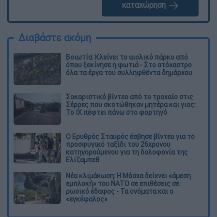
καταχώρηση
Διαβάστε ακόμη
Βοιωτία: Κλείνει το αιολικό πάρκο από
όπου ξεκίνησε η φωτιά - Στο στόχαστρο
όλα τα έργα του συλληφθέντα δημάρχου
Σοκαριστικό βίντεο από το τροχαίο στις
Σέρρες που σκοτώθηκαν μητέρα και γιος:
Το ΙΧ πέφτει πάνω στο φορτηγό
Ο Ερυθρός Σταυρός έσβησε βίντεο για το
προσφυγικό ταξίδι του 26χρονου
κατηγορούμενου για τη δολοφονία της
Ελίζαμπεθ
Νέα κλιμάκωση: Η Μόσχα δείχνει «άμεση
εμπλοκή» του ΝΑΤΟ σε επιθέσεις σε
ρωσικό έδαφος - Τα ονόματα και ο
«εγκέφαλος»