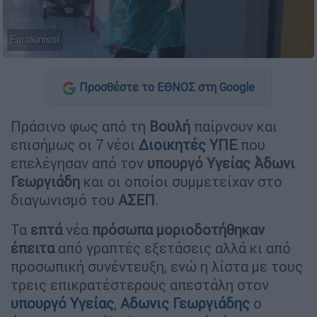
Eurokinissi
Προσθέστε το ΕΘΝΟΣ στη Google
Πράσινο φως από τη
Βουλή
παίρνουν και
επισήμως οι 7 νέοι
Διοικητές
ΥΠΕ
που
επελέγησαν από τον
υπουργό
Υγείας Άδωνι
Γεωργιάδη
και οι οποίοι συμμετείχαν στο
διαγωνισμό του
ΑΣΕΠ
.
Τα
επτά
νέα
πρόσωπα
μοριοδοτήθηκαν
έπειτα
από γραπτές εξετάσεις αλλά κι από
προσωπική συνέντευξη, ενώ η λίστα με τους
τρεις επικρατέστερους απεστάλη στον
υπουργό Υγείας
,
Αδωνις Γεωργιάδης
ο