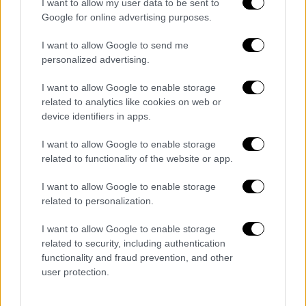
I want to allow my user data to be sent to
στις
Υγειονομικές
Περιφέρειες
.
Google for online advertising purposes.
Ο Δημήτριος Τσαλικάκης ήταν
Διοικητής
στη
I want to allow Google to send me
4η
και πλέον θα είναι στην
3η
ενώ ο
personalized advertising.
Παναγιώτης
Μπογιατζίδης
ήταν στην
3η
και
I want to allow Google to enable storage
μετακινείται στην
4η
.
related to analytics like cookies on web or
device identifiers in apps.
Οι 7 νέοι Διοικητές είναι οι εξής
I want to allow Google to enable storage
1ης Υγειονομικής Περιφέρειας (Υ.ΠΕ.),
related to functionality of the website or app.
κυρία
Όλγα
Μπαλαούρα
2ης Υγειονομικής Περιφέρειας (Υ.ΠΕ.),
I want to allow Google to enable storage
κ.
Χρήστος
Ροϊλός
related to personalization.
3ης Υγειονομικής Περιφέρειας (Υ.ΠΕ.),
I want to allow Google to enable storage
κ.
Δημήτριος
Τσαλικάκης
related to security, including authentication
4ης Υγειονομικής Περιφέρειας (Υ.ΠΕ.),
functionality and fraud prevention, and other
κ.
Παναγιώτης
Μπογιατζίδης
user protection.
5ης Υγειονομικής Περιφέρειας (Υ.ΠΕ.),