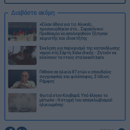
Διαβάστε ακόμη
«Είχαν άδεια για τις Αλυκές,
προσγειώθηκαν στο... Σαρακήνικο:
Προθεσμία να απολογηθούν ζήτησαν
χειριστής και ιδιοκτήτης
Έκκληση για περιορισμό της κατανάλωσης
νερού στη Σάρτη Χαλκιδικής - Ζητούν να
κλείσουν τα ντους στα beach bars
Πέθανε σε ηλικία 87 ετών ο σπουδαίος
συγγραφέας και φιλόσοφος, Στέλιος
Ράμφος
Φωτιά στον Κουβαρά: Υπό έλεγχο το
μέτωπο - Η στιγμή του απεγκλωβισμού
ηλικιωμένης