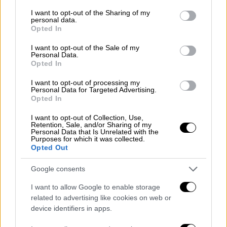
services and may gather and store information including but
διορισμό τους . Αξιοσημείωτο είναι πάντως
not limited to your visit or usage behaviour. You may click to
I want to opt-out of the Sharing of my
ότι οι
5 στους 7 που επιλέγονται, είναι τα
personal data.
grant or deny consent to Google and its third-party tags to
Opted In
ίδια πρόσωπα που υπηρετούσαν και στο
use your data for below specified purposes in below Google
παρελθόν
, ενώ αλλαγές υπάρχουν μόνο στην
consent section.
I want to opt-out of the Sale of my
Personal Data.
1η Υγειονομική Περιφέρεια αλλά και στην 6η
Opted In
ΥΠΕ
, καθώς οι δύο που υπηρετούσαν μέχρι
I want to opt-out of processing my
προσφάτως απερρίφθησαν από το
ΑΣΕΠ
Personal Data for Targeted Advertising.
καθώς δεν είχαν συνάφεια με τον τομέα της
Opted In
υγείας τα πτυχία τους. Κάτι που
I want to opt-out of Collection, Use,
προβλεπόταν από το νόμο Κεραμέως.
Retention, Sale, and/or Sharing of my
Personal Data that Is Unrelated with the
Purposes for which it was collected.
Ανταλλαγή προσώπων σε 3η και 4η
Opted Out
ΥΠΕ
Google consents
Να σημειωθεί επίσης ότι
όπως είχε γράψει
I want to allow Google to enable storage
το
ethnos.gr
στην 3η και 4η ΥΠΕ υπάρχει
related to advertising like cookies on web or
«ανταλλαγή» προσώπων
αφού οι
Τσαλικάκης
device identifiers in apps.
και
Μπογιατζίδης
υπηρετούσαν αντίστροφα