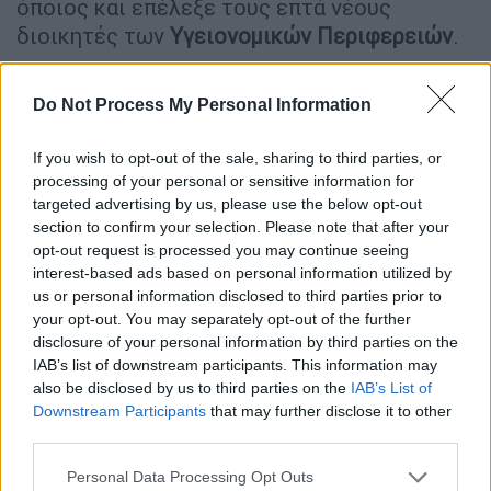
όποιος και επέλεξε τους επτά νέους
διοικητές των
Υγειονομικών Περιφερειών
.
ΔΙΑΒΑΣΤΕ ΕΠΙΣΗΣ
Do Not Process My Personal Information
Υγεία
|
31.07.2024 06:59
If you wish to opt-out of the sale, sharing to third parties, or
ΕΣΥ: Το σχέδιο που θα ανακοινωθεί
processing of your personal or sensitive information for
τον Σεπτέμβριο - Συγχωνεύσεις και
targeted advertising by us, please use the below opt-out
section to confirm your selection. Please note that after your
αλλαγές σε επείγοντα, εφημερίες
opt-out request is processed you may continue seeing
interest-based ads based on personal information utilized by
us or personal information disclosed to third parties prior to
your opt-out. You may separately opt-out of the further
Συνεδριάζει η επιτροπή κοινωνικών
disclosure of your personal information by third parties on the
IAB’s list of downstream participants. This information may
υποθέσεων της Βουλής
also be disclosed by us to third parties on the
IAB’s List of
Downstream Participants
that may further disclose it to other
Αύριο το πρωί θα συνεδριάσει η επιτροπή
third parties.
κοινωνικών υποθέσεων της
Βουλής
για να
Please note that this website/app uses one or more Google
δώσει και τυπικά την έγκριση για τον
Personal Data Processing Opt Outs