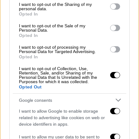
not limited to your visit or usage behaviour. You may click to
I want to opt-out of the Sharing of my
ευαλωτότητα και τη δυνατότητα
personal data.
grant or deny consent to Google and its third-party tags to
ανθεκτικότητας του κάθε ατόμου. «Το
Opted In
use your data for below specified purposes in below Google
τραύμα είναι μια χιλιοειπωμένη έκφραση»
consent section.
I want to opt-out of the Sale of my
πρόσθεσε ο κ.
Στυλιανίδης
σχολιάζοντας ότι
Personal Data.
Opted In
δεν σημαίνει ότι όλοι όσοι χάνουν ένα
στοιχείο περιουσίας θα τραυματιστούν
I want to opt-out of processing my
Personal Data for Targeted Advertising.
διαχρονικά.
Opted In
I want to opt-out of Collection, Use,
Retention, Sale, and/or Sharing of my
Personal Data that Is Unrelated with the
Purposes for which it was collected.
Opted Out
Google consents
I want to allow Google to enable storage
related to advertising like cookies on web or
device identifiers in apps.
I want to allow my user data to be sent to