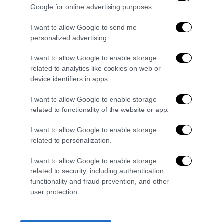
Google for online advertising purposes.
Ωστόσο, όπως είπε «είναι δικαιολογημένο να
εκδηλώνονται άγχος, λύπη, απελπισία,
I want to allow Google to send me
διαταραχές ύπνου και ψυχοσωματικά
personalized advertising.
συμπτώματα». Ενδεικτικά, όπως ανέφερε ο
I want to allow Google to enable storage
κ.
Στυλιανίδης
ποσοστό «5 – 10% του
related to analytics like cookies on web or
γενικού πληθυσμού που υπόκειται σε μια
device identifiers in apps.
τέτοια καταστροφή, παρουσιάζει κοινές
I want to allow Google to enable storage
ψυχιατρικές διαταραχές, δηλαδή
άγχος
και
related to functionality of the website or app.
κατάθλιψη
».
I want to allow Google to enable storage
«Μιλάμε για αλλαγή κουλτούρας»
related to personalization.
Παράλληλα ο κ. Στυλιανίδης μίλησε και για
I want to allow Google to enable storage
την επόμενη ημέρα από τις πυρκαγιές στην
related to security, including authentication
Βορειοανατολική Αττική
λέγοντας ότι θα
functionality and fraud prevention, and other
user protection.
πρέπει να αλλάξουμε σελίδα ως κοινωνία.
«Μιλάμε για μια συνολική ριζική αλλαγή