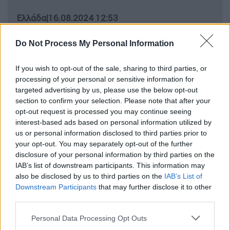
Ελλάδα
|
16.08.2024 12:53
Στην πυρόπληκτη Πεντέλη την Τρίτη
ο Μητσοτάκης - Σύσκεψη για την
Do Not Process My Personal Information
αποκατάσταση των καμένων
If you wish to opt-out of the sale, sharing to third parties, or
περιοχών
processing of your personal or sensitive information for
targeted advertising by us, please use the below opt-out
section to confirm your selection. Please note that after your
opt-out request is processed you may continue seeing
Όπως ανάφερε χαρακτηριστικά στην
ΕΡΤ
, οι
interest-based ads based on personal information utilized by
πληττόμενοι θα επηρεαστούν ψυχολογικά σε
us or personal information disclosed to third parties prior to
your opt-out. You may separately opt-out of the further
ποσοστό 5 έως 10 %. Μιλώντας για τα
disclosure of your personal information by third parties on the
ψυχικά τραύματα που θα πρέπει να
IAB’s list of downstream participants. This information may
διαχειριστούν όσοι είδαν τις περιουσίες
also be disclosed by us to third parties on the
IAB’s List of
τους να απειλούνται ή να καταστρέφονται
Downstream Participants
that may further disclose it to other
third parties.
και όλοι όσοι διακινδύνευσαν τη ζωή τους
προσπαθώντας να σώσουν το βιός τους
Please note that this website/app uses one or more Google
Personal Data Processing Opt Outs
ανέφερε ότι εξαρτάται πρώτον, από την
services and may gather and store information including but