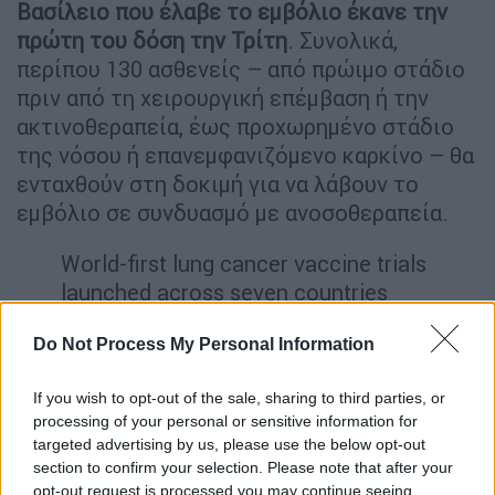
Βασίλειο που έλαβε το εμβόλιο έκανε την
πρώτη του δόση την Τρίτη
. Συνολικά,
περίπου 130 ασθενείς – από πρώιμο στάδιο
πριν από τη χειρουργική επέμβαση ή την
ακτινοθεραπεία, έως προχωρημένο στάδιο
της νόσου ή επανεμφανιζόμενο καρκίνο – θα
ενταχθούν στη δοκιμή για να λάβουν το
εμβόλιο σε συνδυασμό με ανοσοθεραπεία.
World-first lung cancer vaccine trials
launched across seven countries
https://t.co/ua6QX7c7q7
Do Not Process My Personal Information
— Guardian news (@guardiannews)
August 23, 2024
If you wish to opt-out of the sale, sharing to third parties, or
processing of your personal or sensitive information for
Το εμβόλιο χρησιμοποιεί messenger RNA
targeted advertising by us, please use the below opt-out
section to confirm your selection. Please note that after your
(mRNA), παρόμοιο με τα εμβόλια κατά της
opt-out request is processed you may continue seeing