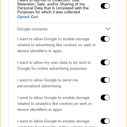
I want to opt-out of Collection, Use,
Νοσοκομείο του Λονδίνου (UCLH), το οποίο
Retention, Sale, and/or Sharing of my
Personal Data that Is Unrelated with the
ηγείται της δοκιμής στο Ηνωμένο Βασίλειο.
Purposes for which it was collected.
Opted Out
«Είναι εύκολο στη χορήγηση, μπορείτε να
επιλέξετε συγκεκριμένα αντιγόνα στο
Google consents
καρκινικό κύτταρο και στη συνέχεια να τα
I want to allow Google to enable storage
στοχεύσετε. Αυτή η τεχνολογία αποτελεί το
related to advertising like cookies on web or
επόμενο μεγάλο βήμα στη θεραπεία του
device identifiers in apps.
καρκίνου», πρόσθεσε.
I want to allow my user data to be sent to
Ο πρώτος ασθενής που έλαβε το
Google for online advertising purposes.
εμβόλιο στο Λονδίνο
I want to allow Google to send me
personalized advertising.
Ο 67χρονος Janusz Racz από το Λονδίνο,
ήταν ο πρώτος άνθρωπος στο Ηνωμένο
I want to allow Google to enable storage
Βασίλειο που έλαβε το εμβόλιο.
related to analytics like cookies on web or
device identifiers in apps.
Διαγνώστηκε με καρκίνο τον Μάιο και
σύντομα ξεκίνησε χημειοθεραπεία και
I want to allow Google to enable storage
ακτινοθεραπεία. Ο Rasz είναι ένας