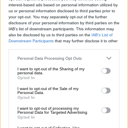
Covid-19, και λειτουργεί παρουσιάζοντας
interest-based ads based on personal information utilized by
στο ανοσοποιητικό σύστημα δείκτες όγκου
us or personal information disclosed to third parties prior to
από τον μη μικροκυτταρικό καρκίνο του
your opt-out. You may separately opt-out of the further
disclosure of your personal information by third parties on the
πνεύμονα (NSCLC),
προετοιμάζοντας το
IAB’s list of downstream participants. This information may
σώμα
να καταπολεμήσει τα καρκινικά
also be disclosed by us to third parties on the
IAB’s List of
κύτταρα που εκφράζουν αυτούς τους
Downstream Participants
that may further disclose it to other
δείκτες. Ο στόχος είναι να ενισχυθεί η
third parties.
ανοσολογική αντίδραση ενός ατόμου στον
Please note that this website/app uses one or more Google
Personal Data Processing Opt Outs
καρκίνο, αφήνοντας όμως τα υγιή κύτταρα
services and may gather and store information including but
ανεπηρέαστα, σε αντίθεση με τη
not limited to your visit or usage behaviour. You may click to
I want to opt-out of the Sharing of my
personal data.
grant or deny consent to Google and its third-party tags to
χημειοθεραπεία.
Opted In
use your data for below specified purposes in below Google
consent section.
«
Μπαίνουμε πλέον σε μια πολύ
I want to opt-out of the Sale of my
Personal Data.
συναρπαστική νέα εποχή κλινικών δοκιμών
Opted In
ανοσοθεραπείας με βάση το mRNA για τη
I want to opt-out of processing my
διερεύνηση της θεραπείας του καρκίνου του
Personal Data for Targeted Advertising.
πνεύμονα
», δήλωσε ο καθηγητής Siow Ming
Opted In
Lee, ογκολόγος στο Πανεπιστημιακό