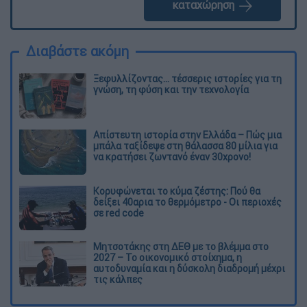
καταχώρηση
Διαβάστε ακόμη
Ξεφυλλίζοντας... τέσσερις ιστορίες για τη
γνώση, τη φύση και την τεχνολογία
Απίστευτη ιστορία στην Ελλάδα – Πώς μια
μπάλα ταξίδεψε στη θάλασσα 80 μίλια για
να κρατήσει ζωντανό έναν 30χρονο!
Κορυφώνεται το κύμα ζέστης: Πού θα
δείξει 40αρια το θερμόμετρο - Οι περιοχές
σε red code
Μητσοτάκης στη ΔΕΘ με το βλέμμα στο
2027 – Το οικονομικό στοίχημα, η
αυτοδυναμία και η δύσκολη διαδρομή μέχρι
τις κάλπες