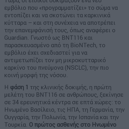
Τώρα, οι ειδικοί δοκιμάζουν ένα νέο
εμβόλιο που «προγραμματίζει» το σώμα να
εντοπίζει και να σκοτώνει τα καρκινικά
κύτταρα – και στη συνέχεια να αποτρέπει
την επανεμφάνισή τους, όπως αναφέρει ο
Guardian. Γνωστό ως BNT116 και
παρασκευασμένο από τη BioNTech, το
εμβόλιο έχει σχεδιαστεί για να
αντιμετωπίζει τον μη μικροκυτταρικό
καρκίνο του πνεύμονα (NSCLC), την πιο
κοινή μορφή της νόσου.
Η
φάση 1
της κλινικής δοκιμής, η πρώτη
μελέτη του BNT116 σε ανθρώπους, ξεκίνησε
σε 34 ερευνητικά κέντρα σε επτά χώρες: το
Ηνωμένο Βασίλειο, τις ΗΠΑ, τη Γερμανία, την
Ουγγαρία, την Πολωνία, την Ισπανία και την
Τουρκία.
Ο πρώτος ασθενής στο Ηνωμένο