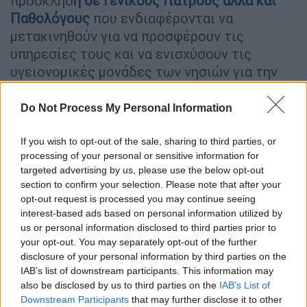
πρόσκλησ
η σε Γενικούς Γιατρούς αλλά και
Παθολόγους
που ενδιαφέρονται να
μετακινηθούν για να προσφέρουν τις
υπηρεσίες τους και να ενισχύσουν τις
υγειονομικές μονάδες των νησιών για την
περίοδο του Πάσχα.
Do Not Process My Personal Information
ΔΙΑΒΑΣΤΕ ΕΠΙΣΗΣ
If you wish to opt-out of the sale, sharing to third parties, or
processing of your personal or sensitive information for
Υγεία
|
29.03.2025 21:57
targeted advertising by us, please use the below opt-out
Η υπογεννητικότητα σε ΕΕ και
section to confirm your selection. Please note that after your
Ελλάδα – Οι σύγχρονες μέθοδοι στον
opt-out request is processed you may continue seeing
τομέα της υποβοηθούμενης
interest-based ads based on personal information utilized by
us or personal information disclosed to third parties prior to
αναπαραγωγής
your opt-out. You may separately opt-out of the further
disclosure of your personal information by third parties on the
IAB’s list of downstream participants. This information may
also be disclosed by us to third parties on the
IAB’s List of
Με βάση την πρόσκληση εκδήλωσης
Downstream Participants
that may further disclose it to other