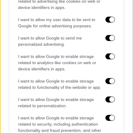
related to advertising like cookies on web or
Π.Π.Ι. Σικίνου,
device identifiers in apps.
Κ.Υ. Πάτμου,
Κ.Υ. Σύμης,
I want to allow my user data to be sent to
Google for online advertising purposes.
Π.Π.Ι. Λειψών,
Π.Π.Ι. Τήλου,
I want to allow Google to send me
Π.Π.Ι. Χάλκης,
personalized advertising.
Π.Π.Ι. Αγαθονησίου
I want to allow Google to enable storage
Οι ενδιαφερόμενοι μπορούν να αποστείλουν
related to analytics like cookies on web or
device identifiers in apps.
σχετική αίτηση με το χρονικό διάστημα που
επιθυμούν να μετακινηθούν καθώς και την
I want to allow Google to enable storage
Υγειονομική Μονάδα
προτίμησης, στην
related to functionality of the website or app.
ηλεκτρονική διεύθυνση
I want to allow Google to enable storage
protokollo@2dype.gov.gr
έως την Τετάρτη 9
related to personalization.
Απριλίου 2025, όπως αναφέρει η πρόσκληση
της
2ης ΥΠΕ.
I want to allow Google to enable storage
related to security, including authentication
Πάντως δεν είναι φυσικά η πρώτη φορά που
functionality and fraud prevention, and other