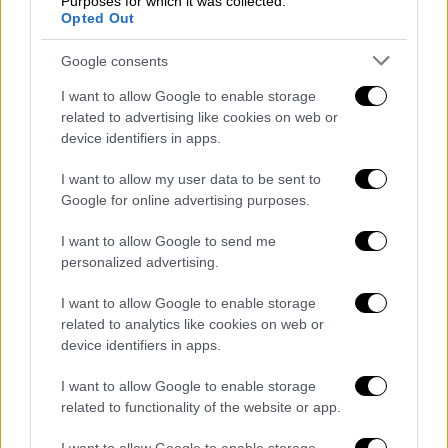
Purposes for which it was collected.
οι καταγεγραμμένοι θάνατοι σε σοβαρά
Opted Out
περιστατικά (διασωλημένοι ή/και με
νοσηλεία σε ΜΕΘ) ανέρχονται σε 390.
Google consents
I want to allow Google to enable storage
Ιός της γρίπης
related to advertising like cookies on web or
device identifiers in apps.
Μετά τη σημαντική πτώση της
προηγούμενης εβδομάδας,
η θετικότητα για
I want to allow my user data to be sent to
γρίπη
στην κοινότητα (όπως εκτιμάται από
Google for online advertising purposes.
το δίκτυο επιτήρησης Sentinel ΠΦΥ),
I want to allow Google to send me
παρουσιάζει μικρή αύξηση. Η θετικότητα
personalized advertising.
των δειγμάτων του δικτύου επιτήρησης
SARI, παραμένει σε χαμηλά επίπεδα,
I want to allow Google to enable storage
related to analytics like cookies on web or
παρουσιάζοντας μικρή αύξηση σε σχέση με
device identifiers in apps.
την προηγούμενη εβδομάδα.
I want to allow Google to enable storage
related to functionality of the website or app.