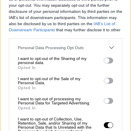
εβδομαδιαίος αριθμός των νέων εισαγωγών
your opt-out. You may separately opt-out of the further
κατά τις προηγούμενες τέσσερις εβδομάδες
disclosure of your personal information by third parties on the
ήταν 106.
IAB’s list of downstream participants. This information may
also be disclosed by us to third parties on the
IAB’s List of
Καταγράφηκαν τρεις νέες διασωληνώσεις. Ο
Downstream Participants
that may further disclose it to other
μέσος εβδομαδιαίος αριθμός των νέων
third parties.
διασωληνώσεων κατά τις προηγούμενες
Please note that this website/app uses one or more Google
Personal Data Processing Opt Outs
τέσσερις εβδομάδες ήταν δύο.
services and may gather and store information including but
not limited to your visit or usage behaviour. You may click to
I want to opt-out of the Sharing of my
personal data.
Ο αριθμός των ασθενών με λοίμωξη COVID-
grant or deny consent to Google and its third-party tags to
Opted In
19 που νοσηλεύονται διασωληνωμένοι είναι
use your data for below specified purposes in below Google
consent section.
επτά.
I want to opt-out of the Sale of my
Personal Data.
Opted In
Καταγράφηκαν πέντε νέοι θάνατοι. Ο μέσος
εβδομαδιαίος αριθμός των θανάτων κατά τις
I want to opt-out of processing my
Personal Data for Targeted Advertising.
προηγούμενες τέσσερις εβδομάδες ήταν
Opted In
έξι.
I want to opt-out of Collection, Use,
Retention, Sale, and/or Sharing of my
Από την αρχή του 2024 έως και 30 Μαρτίου,
Personal Data that Is Unrelated with the