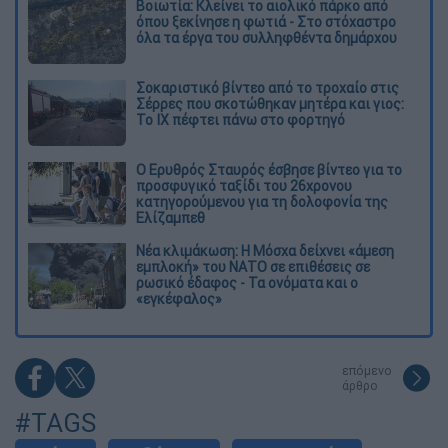
Βοιωτία: Κλείνει το αιολικό πάρκο από
όπου ξεκίνησε η φωτιά - Στο στόχαστρο
όλα τα έργα του συλληφθέντα δημάρχου
Σοκαριστικό βίντεο από το τροχαίο στις
Σέρρες που σκοτώθηκαν μητέρα και γιος:
Το ΙΧ πέφτει πάνω στο φορτηγό
Ο Ερυθρός Σταυρός έσβησε βίντεο για το
προσφυγικό ταξίδι του 26χρονου
κατηγορούμενου για τη δολοφονία της
Ελίζαμπεθ
Νέα κλιμάκωση: Η Μόσχα δείχνει «άμεση
εμπλοκή» του ΝΑΤΟ σε επιθέσεις σε
ρωσικό έδαφος - Τα ονόματα και ο
«εγκέφαλος»
επόμενο
άρθρο
#TAGS