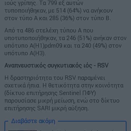
ιούς γρίπης. Τα 799 εξ αυτών
τυποποιήθηκαν, με 514 (64%) να ανήκουν
στον τύπο Α και 285 (36%) στον τύπο Β.
Από τα 486 στελέχη τύπου Α που
υποτυποποιήθηκαν, τα 246 (51%) ανήκαν στον
υπότυπο Α(Η1)pdm09 και τα 240 (49%) στον
υπότυπο Α(Η3).
Αναπνευστικός συγκυτιακός ιός - RSV
Η δραστηριότητα του RSV παραμένει
σχετικά ήπια. Η θετικότητα στην κοινότητα
(δίκτυο επιτήρησης Sentinel ΠΦΥ)
παρουσίασε μικρή μείωση, ενώ στο δίκτυο
επιτήρησης SARI μικρή αύξηση.
Διαβάστε ακόμη