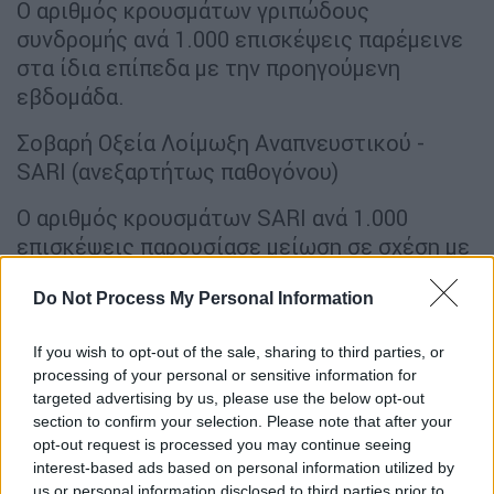
Ο αριθμός κρουσμάτων γριπώδους
συνδρομής ανά 1.000 επισκέψεις παρέμεινε
στα ίδια επίπεδα με την προηγούμενη
εβδομάδα.
Σοβαρή Οξεία Λοίμωξη Αναπνευστικού -
SARI (ανεξαρτήτως παθογόνου)
Ο αριθμός κρουσμάτων SARI ανά 1.000
επισκέψεις παρουσίασε μείωση σε σχέση με
την προηγούμενη εβδομάδα.
Do Not Process My Personal Information
Ιός SARS-CoV2 - λοίμωξη COVID-19
If you wish to opt-out of the sale, sharing to third parties, or
Η θετικότητα στο σύνολο των ελεγχθέντων
processing of your personal or sensitive information for
δειγμάτων βρίσκεται σε σταθερά χαμηλά
targeted advertising by us, please use the below opt-out
επίπεδα.
section to confirm your selection. Please note that after your
opt-out request is processed you may continue seeing
Καταγράφηκαν 83 νέες εισαγωγές. Ο μέσος
interest-based ads based on personal information utilized by
us or personal information disclosed to third parties prior to