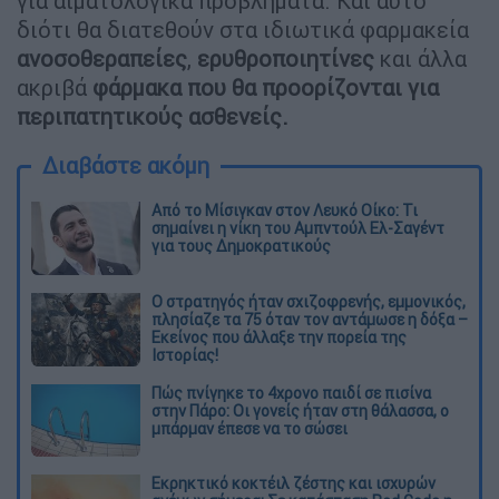
για αιματολογικά προβλήματα. Και αυτό
διότι θα διατεθούν στα ιδιωτικά φαρμακεία
ανοσοθεραπείες
,
ερυθροποιητίνες
και άλλα
ακριβά
φάρμακα που θα προορίζονται για
περιπατητικούς ασθενείς.
Διαβάστε ακόμη
Από το Μίσιγκαν στον Λευκό Οίκο: Τι
σημαίνει η νίκη του Αμπντούλ Ελ-Σαγέντ
για τους Δημοκρατικούς
O στρατηγός ήταν σχιζοφρενής, εμμονικός,
πλησίαζε τα 75 όταν τον αντάμωσε η δόξα –
Εκείνος που άλλαξε την πορεία της
Ιστορίας!
Πώς πνίγηκε το 4χρονο παιδί σε πισίνα
στην Πάρο: Οι γονείς ήταν στη θάλασσα, ο
μπάρμαν έπεσε να το σώσει
Εκρηκτικό κοκτέιλ ζέστης και ισχυρών