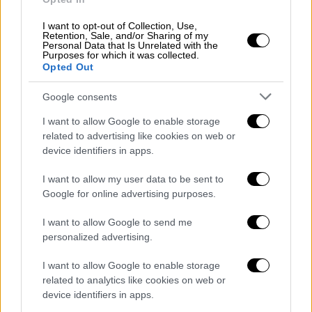
συγκεκριμένες παθήσεις, όπως για την
I want to opt-out of Collection, Use,
κυστική ίνωση
, για πνευμονική υπέρταση,
Retention, Sale, and/or Sharing of my
Personal Data that Is Unrelated with the
θαλασσαιμία (μεσογειακή αναιμία),
Purposes for which it was collected.
δρεπανοκυτταρική αναιμία και νόσο του
Opted Out
κινητικού νευρώνα.
Google consents
Στόχος είναι να μην χρειάζεται οι
I want to allow Google to enable storage
ασφαλισμένοι με χρόνια και βαριά νοσήματα
related to advertising like cookies on web or
να πηγαίνουν στα φαρμακεία του ΕΟΠΥΥ
device identifiers in apps.
περιμένοντας σε ουρές για ατελείωτες
I want to allow my user data to be sent to
ώρες, ώστε να παραλάβουν το
φάρμακό
Google for online advertising purposes.
τους.
I want to allow Google to send me
Στα φαρμακεία της γειτονιάς
personalized advertising.
Στο μεταξύ τον
Ιούνιο
αναμένεται να
I want to allow Google to enable storage
ξεκινήσει και η διανομή φαρμάκων υψηλού
related to analytics like cookies on web or
device identifiers in apps.
κόστους και από τα φαρμακεία της