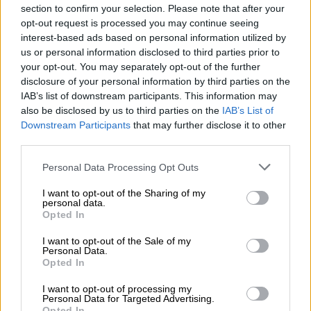
για εταιρείες ταχυμεταφορών, βασικό
section to confirm your selection. Please note that after your
κριτήριο για τους συμμετέχοντες ήταν να
opt-out request is processed you may continue seeing
διαθέτουν και οχήματα για διατήρηση
interest-based ads based on personal information utilized by
us or personal information disclosed to third parties prior to
φαρμάκων σε ψυγείο.
your opt-out. You may separately opt-out of the further
disclosure of your personal information by third parties on the
Το κόστος για τη διαδικασία αυτή της
IAB’s list of downstream participants. This information may
αποστολής των φαρμάκων στο σπίτι των
also be disclosed by us to third parties on the
IAB’s List of
ασφαλισμένων θα αγγίξει τα 10 εκατομμύρια
Downstream Participants
that may further disclose it to other
ευρώ και θα είναι για δύο χρόνια.
third parties.
Please note that this website/app uses one or more Google
Η νέα αυτή διαδικασία πάντως, σύμφωνα με
Personal Data Processing Opt Outs
services and may gather and store information including but
τη
Διοίκηση του ΕΟΠΥΥ
, αναμένεται να
not limited to your visit or usage behaviour. You may click to
I want to opt-out of the Sharing of my
αφορά σε όλους τους ασθενείς που
personal data.
grant or deny consent to Google and its third-party tags to
Opted In
προμηθεύονται τα φάρμακά τους σήμερα από
use your data for below specified purposes in below Google
consent section.
τα φαρμακεία του Οργανισμού.
I want to opt-out of the Sale of my
Personal Data.
Opted In
Σήμερα γίνεται κατ’ οίκον διανομή
φαρμακευτικών σκευασμάτων σε περίπου
I want to opt-out of processing my
Personal Data for Targeted Advertising.
2.000 ασφαλισμένους αλλά για πολύ
Opted In