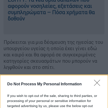
αφορούν νοσηλείες, εξετάσεις και
συμπληρώματα – Πόσα χρήματα θα
δοθούν
Πρόκειται για μια δέσμευση της ηγεσίας του
υπουργείου υγείας η οποία έχει γίνει εδώ
και καιρό και θα αφορά σε συγκεκριμένες
κατηγορίες σκευασμάτων που μπορούν να
ληφθούν και στο σπίτι.
Η
διανομή
στο σπίτι των φαρμάκων θα
αφορά περίπου
120.000 ασφαλισμένους του
Do Not Process My Personal Information
Οργανισμού
και θα περιλαμβάνει και
σκευάσματα που χρειάζονται ψυγείο, καθώς
If you wish to opt-out of the sale, sharing to third parties, or
processing of your personal or sensitive information for
στον διαγωνισμό που έγινε από τον
ΕΟΠΥΥ
targeted advertising by us, please use the below opt-out