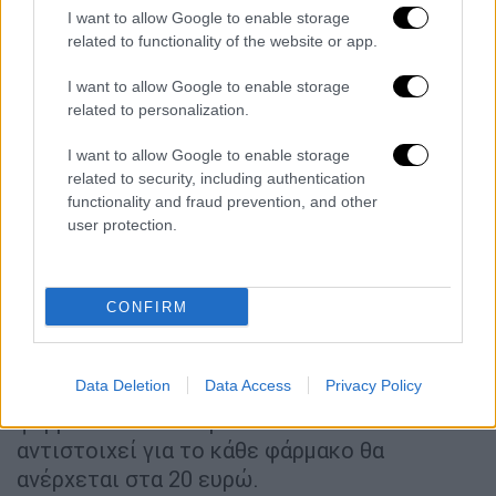
γειτονιάς.
I want to allow Google to enable storage
related to functionality of the website or app.
Η ηγεσία του υπουργείου υγείας
είχε
ξεκινήσει εδώ και καιρό συνομιλίες με τους
I want to allow Google to enable storage
related to personalization.
εκπροσώπους των φαρμακοποιών,
προκειμένου να επιτευχθεί η οριστική
I want to allow Google to enable storage
συμφωνία και να ξεκινήσει η διαδικασία
related to security, including authentication
διανομής των φαρμάκων υψηλού κόστους
functionality and fraud prevention, and other
user protection.
από τις αποθήκες του ΕΟΠΥΥ στα φαρμακεία
της γειτονιάς.
Οι δύο πλευρές σύμφωνα με πληροφορίες
CONFIRM
του
ethnos.gr
κατέληξαν σε συμφωνία που
σχετίζεται με την αμοιβή των
Data Deletion
Data Access
Privacy Policy
φαρμακοποιών που θα διαθέτουν τα ακριβά
φάρμακα. Ειδικότερα το ποσό που θα
αντιστοιχεί για το κάθε φάρμακο θα
ανέρχεται στα 20 ευρώ.