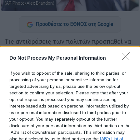
(AP Photo/Alex Brandon)
Προσθέστε το ΕΘΝΟΣ στη Google
Τις αντιδράσεις των πολιτών προσπαθεί να
κατευνάσει ο
Ντόναλντ Τραμπ
, ο οποίος με
δηλώσεις του επισήμανε ότι οι επιλογές
Do Not Process My Personal Information
του θα δώσουν ώθηση στην οικονομία των
ΗΠΑ
, αν και αναγνώρισε την ύπαρξη
κινδύνου
If you wish to opt-out of the sale, sharing to third parties, or
processing of your personal or sensitive information for
ύφεσης βραχυπρόθεσμα
.
targeted advertising by us, please use the below opt-out
section to confirm your selection. Please note that after your
ΔΙΑΒΑΣΤΕ ΕΠΙΣΗΣ
opt-out request is processed you may continue seeing
interest-based ads based on personal information utilized by
us or personal information disclosed to third parties prior to
Κόσμος
|
02.05.2025 22:32
your opt-out. You may separately opt-out of the further
Σύμβουλοι του Τραμπ έχουν έτοιμο
disclosure of your personal information by third parties on the
σχέδιο πίεσης ώστε η Ρωσία να
IAB’s list of downstream participants. This information may
τερματίσει τον πόλεμο
also be disclosed by us to third parties on the
IAB’s List of