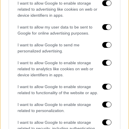
I want to allow Google to enable storage
Ερωτηθείς σχετικά με το ενδεχόμενο
related to advertising like cookies on web or
device identifiers in apps.
ύφεσης της οικονομίας των
ΗΠΑ
, της
μεγαλύτερης στον κόσμο, ο Αμερικανός
I want to allow my user data to be sent to
πρόεδρος απάντησε «οτιδήποτε μπορεί να
Google for online advertising purposes.
γίνει».
I want to allow Google to send me
«Αλλά νομίζω πως θα έχουμε τη
personalized advertising.
σπουδαιότερη οικονομία στην ιστορία της
I want to allow Google to enable storage
χώρας μας. Νομίζω πως θα δούμε το
related to analytics like cookies on web or
μεγαλύτερο οικονομικό "μπουμ" της
device identifiers in apps.
ιστορίας», επέμεινε.
I want to allow Google to enable storage
Ο Ρεπουμπλικάνος μεγιστάνας κήρυξε
related to functionality of the website or app.
παγκόσμιο εμπορικό πόλεμο επιβάλλοντας
I want to allow Google to enable storage
τελωνειακούς δασμούς σε ουσιαστικά όλους
related to personalization.
τους εμπορικούς εταίρους των
ΗΠΑ
, τους
I want to allow Google to enable storage
βαρύτερους στην
Κίνα
, προκαλώντας πανικό
related to security, including authentication