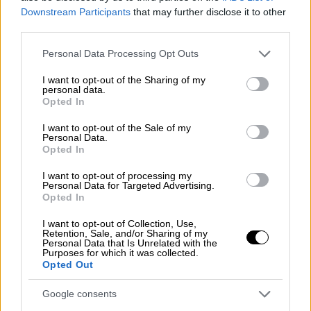
Downstream Participants
that may further disclose it to other
third parties.
Please note that this website/app uses one or more Google
Personal Data Processing Opt Outs
«Θα τα πάμε φανταστικά»
services and may gather and store information including but
not limited to your visit or usage behaviour. You may click to
I want to opt-out of the Sharing of my
personal data.
Το ΑΕΠ των
ΗΠΑ
συρρικνώθηκε το πρώτο
grant or deny consent to Google and its third-party tags to
Opted In
use your data for below specified purposes in below Google
τρίμηνο του 2025 (–0,3% σε ετήσιο ρυθμό),
consent section.
I want to opt-out of the Sale of my
στην αρχή της δεύτερης θητείας του
Personal Data.
Ρεπουμπλικάνου, σύμφωνα με αριθμούς που
Opted In
δημοσιοποιήθηκαν την Τετάρτη, εξέλιξη
I want to opt-out of processing my
μάλλον απρόσμενη.
Personal Data for Targeted Advertising.
Opted In
«Είναι περίοδος μετάβασης, και νομίζω πως
I want to opt-out of Collection, Use,
θα τα πάμε φανταστικά», είπε ο
Ντόναλντ
Retention, Sale, and/or Sharing of my
Personal Data that Is Unrelated with the
Τραμπ
στο τηλεοπτικό δίκτυο
NBC News
,
Purposes for which it was collected.
Opted Out
σύμφωνα με απόσπασμα συνέντευξής του
που μεταδόθηκε χθες, ενόψει της
Google consents
μετάδοσής της ολόκληρης αύριο Κυριακή.