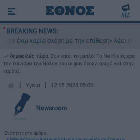
BREAKING NEWS:
«Δεν έχω καμία σχέση με την επίθεση» λέει η 46
δημοφιλές τώρα:
Σου καίει το μυαλό: Το Netflix έφερε
την ταινιάρα του Νόλαν που οι φαν έχουν κρυφό νο1 στην
καρδιά...
┋
Υγεία
┋
12.05.2025 05:00
Newsroom
Ενότητες στο άρθρο:
📌 Μεγαλύτερη η βιολογική ηλικία της καρδιάς σε άτομα με