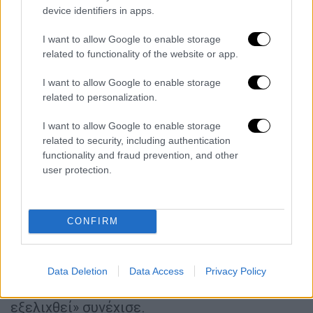
τομογραφία μπορεί να αποκαλύψει τη
device identifiers in apps.
“λειτουργική ηλικία” της καρδιάς. Σε υγιή
άτομα, η ηλικία της καρδιάς ήταν περίπου
I want to allow Google to enable storage
related to functionality of the website or app.
ίδια με την ηλικία τους. Όμως, σε ασθενείς
με διαβήτη, υπέρταση, παχυσαρκία ή κολπική
I want to allow Google to enable storage
μαρμαρυγή,
η λειτουργική ηλικία της καρδιάς
related to personalization.
ήταν σημαντικά μεγαλύτερη
» συμπλήρωσε ο
I want to allow Google to enable storage
Δρ. Γκαργκ.
related to security, including authentication
functionality and fraud prevention, and other
«Για παράδειγμα, η καρδιά ενός 50χρονου με
user protection.
υπέρταση μπορεί να λειτουργεί σαν να είναι
55 χρονών. Τα άτομα με προβλήματα όπως
διαβήτης ή παχυσαρκία
συχνά έχουν καρδιές
CONFIRM
που γερνούν ταχύτερα– μερικές φορές κατά
δεκαετίες.
Αυτό θα μπορούσε να βοηθήσει
τους γιατρούς να παρέμβουν νωρίς και να
Data Deletion
Data Access
Privacy Policy
προλάβουν την καρδιοπάθεια προτού
εξελιχθεί» συνέχισε.