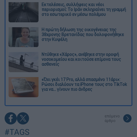
Εκτελέσεις, συλλήψεις και νέοι
περιορισμοί: Το Ιράν σκληραίνει τη γραμμή
στο εσωτερικό εν μέσω πολέμου
Η πρώτη δήλωση της οικογένειας της
38χρονης Βρετανίδας που δολοφονήθηκε
στην Κυψέλη
Ντύθηκε «Χάρος», ανέβηκε στην οροφή
νοσοκομείου και κοιτούσε επίμονα τους
ασθενείς
«Όχι γκέι 17 Pro, αλλά σπασμένο 11άρι»:
Ρώσοι διαλύουν τα iPhone τους στο TikTok
για να... γίνουν πιο άνδρες
επόμενο
άρθρο
#TAGS