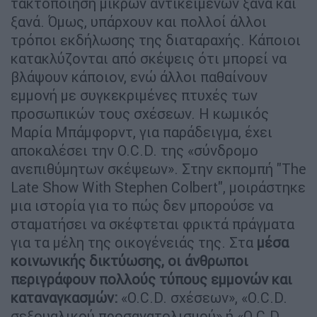
τακτοποίηση μικρών αντικειμένων ξανά και
ξανά. Όμως, υπάρχουν και πολλοί άλλοι
τρόποι εκδήλωσης της διαταραχής. Κάποιοι
κατακλύζονται από σκέψεις ότι μπορεί να
βλάψουν κάποιον, ενώ άλλοι παθαίνουν
εμμονή με συγκεκριμένες πτυχές των
προσωπικών τους σχέσεων. Η κωμικός
Μαρία Μπάμφορντ, για παράδειγμα, έχει
αποκαλέσει την O.C.D. της «σύνδρομο
ανεπιθύμητων σκέψεων». Στην εκπομπή "The
Late Show With Stephen Colbert", μοιράστηκε
μια ιστορία για το πώς δεν μπορούσε να
σταματήσει να σκέφτεται φρικτά πράγματα
για τα μέλη της οικογένειάς της. Στα
μέσα
κοινωνικής δικτύωσης, οι άνθρωποι
περιγράφουν πολλούς τύπους εμμονών και
καταναγκασμών:
«O.C.D. σχέσεων», «O.C.D.
σεξουαλικού προσανατολισμού» ή «O.C.D.