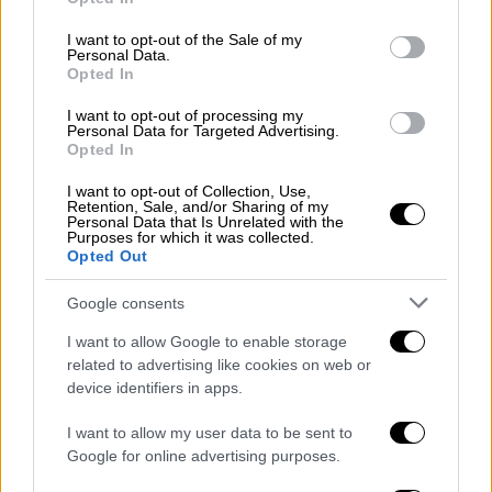
use your data for below specified purposes in below Google
τουλάχιστον μία ώρα την ημέρα, σύμφωνα με
consent section.
I want to opt-out of the Sale of my
το διαγνωστικό εγχειρίδιο των
Personal Data.
Opted In
επαγγελματιών
ψυχικής υγείας
.
Αν, για
παράδειγμα, κάποιος ανησυχεί υπερβολικά
I want to opt-out of processing my
Personal Data for Targeted Advertising.
ότι θα προκαλέσει φωτιά αφήνοντας
Opted In
αναμμένο το μάτι της κουζίνας, μπορεί να το
ελέγχει ξανά και ξανά για να βεβαιωθεί ότι
I want to opt-out of Collection, Use,
Retention, Sale, and/or Sharing of my
είναι κλειστό. Περίπου το
2,3% των
Personal Data that Is Unrelated with the
Purposes for which it was collected.
ενηλίκων στις ΗΠΑ εκτιμάται ότι θα
Opted Out
εμφανίσουν O.C.D.
κάποια στιγμή στη ζωή
Google consents
τους, σύμφωνα με το Εθνικό Ινστιτούτο
Ψυχικής Υγείας. Οι
γυναίκες είναι πιο πιθανό
I want to allow Google to enable storage
να διαγνωστούν από τους άνδρες
.
related to advertising like cookies on web or
device identifiers in apps.
Χρειάζεται περισσότερη έρευνα για να
κατανοηθεί καλύτερα η αιτιολογία της
I want to allow my user data to be sent to
διαταραχής, που θεωρείται πως έχει
Google for online advertising purposes.
γενετικούς και περιβαλλοντικούς