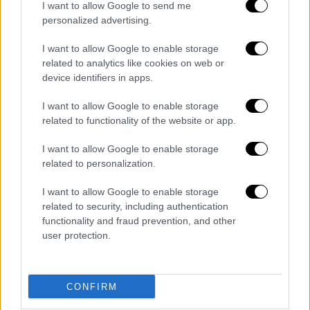
I want to allow Google to send me
παράγοντες.
personalized advertising.
Ποιοι είναι οι διαφορετικοί τύποι
I want to allow Google to enable storage
O.C.D.;
related to analytics like cookies on web or
device identifiers in apps.
Αν και όλοι όσοι έχουν τη διαταραχή
παρουσιάζουν εμμονές και καταναγκασμούς,
I want to allow Google to enable storage
related to functionality of the website or app.
«το O.C.D. διαφέρει σχεδόν πάντα από
ασθενή σε ασθενή», λέει στους New York
I want to allow Google to enable storage
Times ο Τζέρεμι Τάιλερ, συνεπικεφαλής της
related to personalization.
ψυχιατρικής στο Πανεπιστήμιο της
I want to allow Google to enable storage
Πενσυλβάνια. Οι ασθενείς μπορεί να
related to security, including authentication
διαφέρουν ως προς το αν έχουν τικ
functionality and fraud prevention, and other
(ακούσιες, επαναλαμβανόμενες κινήσεις ή
user protection.
φωνητικές εκφράσεις). Υπάρχει επίσης
διακύμανση στο επίπεδο “εναισθησίας”,
δηλαδή πόσο συνειδητοποιούν ότι είναι
CONFIRM
άρρωστοι, καθώς και στο πώς νιώθουν όταν