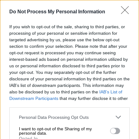
«Ίσως είμαι δολοφόνος», προσθέτει. «Αν πω
Do Not Process My Personal Information
αυτά που σκέφτομαι, θα με βάλουν στη
φυλακή.»
If you wish to opt-out of the sale, sharing to third parties, or
Τι είναι το O.C.D.;
processing of your personal or sensitive information for
targeted advertising by us, please use the below opt-out
section to confirm your selection. Please note that after your
Η ιδεοψυχαναγκαστική διαταραχή
opt-out request is processed you may continue seeing
περιλαμβάνει ένα σύνολο εμμονών και
interest-based ads based on personal information utilized by
καταναγκασμών που προκαλούν σημαντική
us or personal information disclosed to third parties prior to
δυσφορία και επηρεάζουν την ποιότητα
your opt-out. You may separately opt-out of the further
disclosure of your personal information by third parties on the
ζωής. Οι
εμμονές περιλαμβάνουν
IAB’s list of downstream participants. This information may
ανεπιθύμητες, παρεισφρητικές σκέψεις
,
also be disclosed by us to third parties on the
IAB’s List of
εικόνες ή παρορμήσεις που κυριαρχούν στο
Downstream Participants
that may further disclose it to other
μυαλό. Οι καταναγκασμοί είναι οι
third parties.
επαναλαμβανόμενες ενέργειες που κάνει το
Please note that this website/app uses one or more Google
Personal Data Processing Opt Outs
άτομο για να ανακουφιστεί από τις εμμονές.
services and may gather and store information including but
Αυτά τα συμπτώματα μπορεί να
not limited to your visit or usage behaviour. You may click to
I want to opt-out of the Sharing of my
personal data.
grant or deny consent to Google and its third-party tags to
καταναλώνουν πολύ χρόνο, διαρκώντας
Opted In