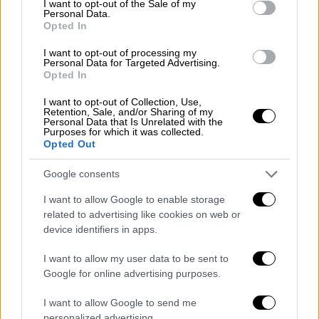
ethnos.gr,
σύμφωνα με τη σύμβαση που έχει
I want to opt-out of the Sale of my
Personal Data.
γίνει με την ιδιωτική εταιρεία courier,
Opted In
υπάρχει δυνατότητα για αποστολή 70.000
I want to opt-out of processing my
σκευασμάτων, είτε στο σπίτι των ασθενών,
Personal Data for Targeted Advertising.
Opted In
είτε στα ιδιωτικά φαρμακεία.
I want to opt-out of Collection, Use,
Το σχέδιο
Retention, Sale, and/or Sharing of my
Personal Data that Is Unrelated with the
Purposes for which it was collected.
Σε πρώτη φάση, με βάση τις ίδιες πηγές του
Opted Out
ethnos.gr,
αναμένεται να γίνουν λιγότερες
αποστολές προκειμένου να ελεγχθεί το
Google consents
σύστημα εάν παρουσιάζει προβλήματα.
I want to allow Google to enable storage
related to advertising like cookies on web or
Να σημειωθεί ότι κάθε χρόνο
μέσα από τα
device identifiers in apps.
φαρμακεία του
ΕΟΠΥΥ
εκτελούνται συνολικά
I want to allow my user data to be sent to
300.000 συνταγές ακριβών φαρμάκων. Και
Google for online advertising purposes.
είναι γνωστό ότι εκατοντάδες χρονίως
πάσχοντες ταλαιπωρούνται στις ουρές
I want to allow Google to send me
αναμονής, καθώς η εξυπηρέτηση τους
personalized advertising.