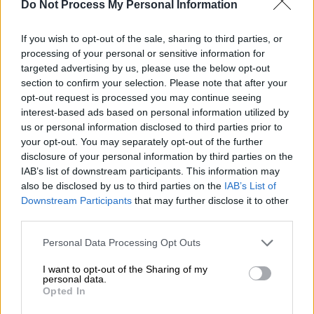
Do Not Process My Personal Information
ΔΙΑΒΑΣΤΕ ΕΠΙΣΗΣ
If you wish to opt-out of the sale, sharing to third parties, or
processing of your personal or sensitive information for
Υγεία
|
04.06.2025 14:42
targeted advertising by us, please use the below opt-out
Βγήκε η απόφαση για αναγνώριση
section to confirm your selection. Please note that after your
ειδικότητας στους γιατρούς της
opt-out request is processed you may continue seeing
Αμερικής χωρίς εξετάσεις - Οι
interest-based ads based on personal information utilized by
προϋποθέσεις
us or personal information disclosed to third parties prior to
your opt-out. You may separately opt-out of the further
disclosure of your personal information by third parties on the
IAB’s list of downstream participants. This information may
also be disclosed by us to third parties on the
IAB’s List of
Ο προγραμματισμός του
ΕΟΠΥΥ
αναφέρει ότι
Downstream Participants
that may further disclose it to other
η διαδικασία θα ξεκινήσει στις 16 Ιουνίου
third parties.
εκτός απροόπτου, καθώς μέχρι στιγμής
Please note that this website/app uses one or more Google
Personal Data Processing Opt Outs
είχαν παρουσιαστεί διάφορα προβλήματα για
services and may gather and store information including but
την έναρξη της διανομής.
not limited to your visit or usage behaviour. You may click to
I want to opt-out of the Sharing of my
personal data.
grant or deny consent to Google and its third-party tags to
Opted In
Όπως αναφέρουν πληροφορίες
του
use your data for below specified purposes in below Google
consent section.