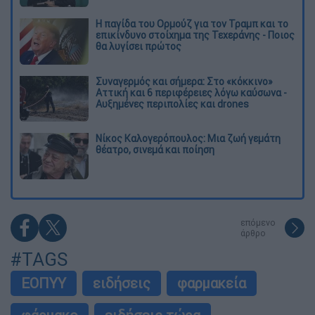
Η παγίδα του Ορμούζ για τον Τραμπ και το
επικίνδυνο στοίχημα της Τεχεράνης - Ποιος
θα λυγίσει πρώτος
Συναγερμός και σήμερα: Στο «κόκκινο»
Αττική και 6 περιφέρειες λόγω καύσωνα -
Αυξημένες περιπολίες και drones
Νίκος Καλογερόπουλος: Μια ζωή γεμάτη
θέατρο, σινεμά και ποίηση
επόμενο
άρθρο
#TAGS
ΕΟΠΥΥ
ειδήσεις
φαρμακεία