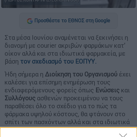
(ΓΙΩΡΓΟΣ ΚΟΝΤΑΡΙΝΗΣ/EUROKINISSI)
Προσθέστε το ΕΘΝΟΣ στη Google
Στα μέσα Ιουνίου αναμένεται να ξεκινήσει η
διανομή με courier ακριβών φαρμάκων κατ’
οίκον αλλά και στα ιδιωτικά φαρμακεία, με
βάση
τον σχεδιασμό του
ΕΟΠΥΥ
.
Ήδη σήμερα η
Διοίκηση του Οργανισμού
έχει
καλέσει για επίσημη ενημέρωση τους
ενδιαφερόμενους φορείς όπως
Ενώσεις
και
Συλλόγους
ασθενών προκειμένου να τους
παραθέσει όλο το σχέδιο για το πώς τα
φάρμακα υψηλού κόστους, θα φτάνουν στο
σπίτι των πασχόντων αλλά και στα ιδιωτικά
φαρμακεία.