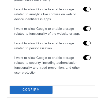
παρουσιάζει εδώ και χρόνια σοβαρότατα
I want to allow Google to enable storage
προβλήματα.
related to analytics like cookies on web or
device identifiers in apps.
Σε ό,τι αφορά στη διανομή των ακριβών
φαρμάκων μέσα από τα ιδιωτικά φαρμακεία
I want to allow Google to enable storage
της γειτονιάς, το κόστος θα ανέλθει
related to functionality of the website or app.
ετησίως στα 15 εκατομμύρια ευρώ, καθώς
I want to allow Google to enable storage
έχει συμφωνηθεί μεταξύ των εκπροσώπων
related to personalization.
των φαρμακοποιών και της ηγεσίας στο
υπουργείο υγείας, να αμείβονται με 20€ ανά
I want to allow Google to enable storage
related to security, including authentication
σκεύασμα.
functionality and fraud prevention, and other
user protection.
Το ποσό των 15 εκατομμυρίων ευρώ
θα
διατεθεί από τα ταμεία του
ΕΟΠΥΥ
. Από την
άλλη η ιδιωτική εταιρεία courier που
CONFIRM
αναλαμβάνει τις αποστολές των
σκευασμάτων, θα αμείβεται με 3 έως 4€ ανά
αποστολή.