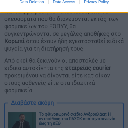
Data Deletion
Data Access
Privacy Policy
Πάντως με βάση τον σχεδιασμό, όλα τα
σκευάσματα που θα διανέμονται εκτός των
φαρμακείων του ΕΟΠΥΥ, θα
συγκεντρώνονται σε μεγάλες αποθήκες στο
Κορωπί
όπου έχουν ήδη εγκατασταθεί ειδικά
ψυγεία για τη διατήρησή τους.
Από εκεί θα ξεκινούν οι αποστολές με
ειδικά αυτοκίνητα της
εταιρείας courier
προκειμένου να δίνονται είτε κατ οίκον
στους ασθενείς είτε στα ιδιωτικά
φαρμακεία.
Διαβάστε ακόμη
Το φθινοπωρινό σχέδιο Ανδρουλάκη: Η
αντεπίθεση του ΠΑΣΟΚ από την κοινωνία
έως τη ΔΕΘ