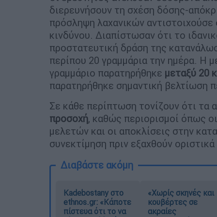
διερευνήσουν τη σχέση δόσης-απόκρι
πρόσληψη λαχανικών αντιστοιχούσε 
κινδύνου. Διαπίστωσαν ότι το ιδανικ
προστατευτική δράση της κατανάλωσ
περίπου 20 γραμμάρια την ημέρα. Η 
γραμμάριο παρατηρήθηκε
μεταξύ 20 κ
παρατηρήθηκε σημαντική βελτίωση π
Σε κάθε περίπτωση τονίζουν ότι τα 
προσοχή
, καθώς περιορισμοί όπως ο
μελετών και οι αποκλίσεις στην κατ
συνεκτίμηση πριν εξαχθούν οριστικά
Διαβάστε ακόμη
Kadebostany στο
«Χωρίς σκηνές και
ethnos.gr: «Κάποτε
κουβέρτες σε
πίστευα ότι το να
ακραίες