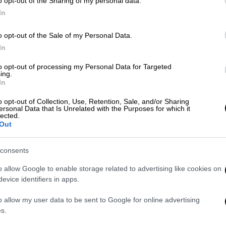
o opt-out of the Sharing of my personal data.
In
o opt-out of the Sale of my Personal Data.
In
Τζιά: Πού μπορεί να οφείλεται και τι
ι
to opt-out of processing my Personal Data for Targeted
ing.
In
o opt-out of Collection, Use, Retention, Sale, and/or Sharing
ersonal Data that Is Unrelated with the Purposes for which it
 που δημοσιεύθηκε στο επιστημονικό
lected.
Out
απίστωσε ότι άτομα που κατανάλωναν
χαν 20%
χαμηλότερο κίνδυνο να εμφανίσουν
consents
ριση με όσους κατανάλωναν μικρότερες
 ερευνητές ανέλυσαν δεδομένα από 17
o allow Google to enable storage related to advertising like cookies on
νολικά 639.539 άτομα, καθώς και 97.595
evice identifiers in apps.
νου του παχέος εντέρου.
o allow my user data to be sent to Google for online advertising
s.
ην οικογένεια των σταυρανθών