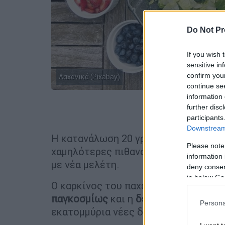
Do Not Pr
If you wish 
sensitive in
confirm you
Λαχανικά (Pixabay)
continue se
information 
further disc
Προσθέστε
participants
Downstream 
Η κατανάλωση 20 γραμμαρίων σταυρ
Please note
χαμηλότερες πιθανότητες εκδήλωσης
information 
με νέα μελέτη.
deny consent
in below Go
Ο καρκίνος του παχέος εντέρου είναι
παγκοσμίως
και η
δεύτερη κύρια αιτί
Persona
εκατομμύρια νέες διαγνώσεις κάθε χ