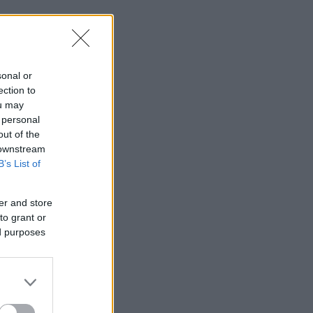
sonal or
ection to
ou may
 personal
out of the
 downstream
B’s List of
er and store
to grant or
ed purposes