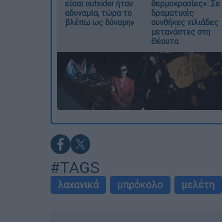
είσαι outsider ήταν
θερμοκρασίες»: Σε
αδυναμία, τώρα το
δραματικές
βλέπω ως δύναμη»
συνθήκες χιλιάδες
μετανάστες στη
Θέουτα
#TAGS
λαχανικά
μπρόκολο
μελέτη