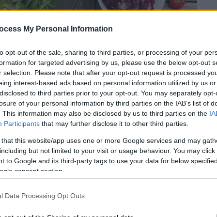
ocess My Personal Information
to opt-out of the sale, sharing to third parties, or processing of your per
formation for targeted advertising by us, please use the below opt-out s
r selection. Please note that after your opt-out request is processed y
eing interest-based ads based on personal information utilized by us or
disclosed to third parties prior to your opt-out. You may separately opt-
losure of your personal information by third parties on the IAB’s list of
 το ΕΘΝΟΣ στη Google
. This information may also be disclosed by us to third parties on the
IA
Participants
that may further disclose it to other third parties.
ανθών
λαχανικών
συσχετίζεται θετικά με
 that this website/app uses one or more Google services and may gath
 καρκίνου του παχέος εντέρου, σύμφωνα
including but not limited to your visit or usage behaviour. You may click 
 to Google and its third-party tags to use your data for below specifi
ogle consent section.
 ο
τρίτος συχνότερος καρκίνος
α θανάτου
από καρκίνο, με περίπου 1,9
l Data Processing Opt Outs
ρόνο.