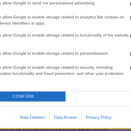
to allow Google to send me personalized advertising.
μπρόκολο
, το λάχανο, το κουνουπίδι και τα
αιρετική πηγή ωφέλιμων φυτοχημικών
o allow Google to enable storage related to analytics like cookies on
νες, βιταμίνη C και καροτενοειδή.
evice identifiers in apps.
γκέντρωση γλυκοσινολικά – ενώσεις που,
o allow Google to enable storage related to functionality of the website
βιοδραστικά ισοθειοκυανικά, με κυριότερη
άνη ευθύνεται όχι μόνο για το
των λαχανικών, αλλά και για την ισχυρή
o allow Google to enable storage related to personalization.
υς δράση.
o allow Google to enable storage related to security, including
ό τον καρκίνο μέσω πολλαπλών μηχανισμών:
cation functionality and fraud prevention, and other user protection.
ν καρκινογόνες ουσίες, προκαλούν
) των καρκινικών κυττάρων, αναστέλλουν
διακόπτουν τον κυτταρικό κύκλο,
CONFIRM
τυξη καρκινικών κυττάρων.
Data Deletion
Data Access
Privacy Policy
ό10 μελέτες περίπτωσης-ελέγχου για να