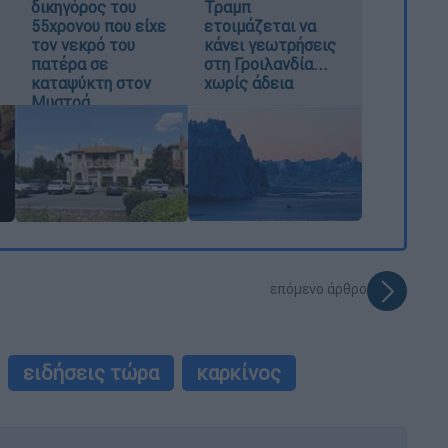
δικηγόρος του
Τραμπ
55χρονου που είχε
ετοιμάζεται να
τον νεκρό του
κάνει γεωτρήσεις
πατέρα σε
στη Γροιλανδία...
καταψύκτη στον
χωρίς άδεια
Μυστρά
επόμενο άρθρο
ειδήσεις τώρα
καρκίνος