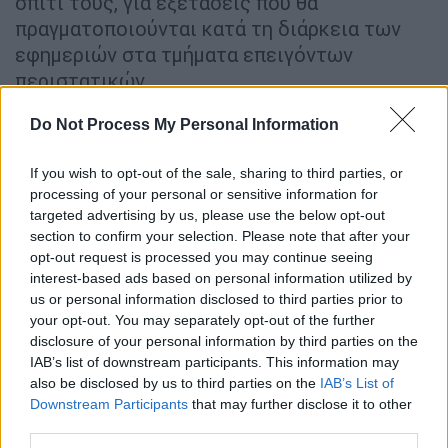
σπίτι τους, για εξετάσεις που θα
πραγματοποιούνται κατά τη διάρκεια των
εφημεριών στα τμήματα επειγόντων
περιστατικών.
Do Not Process My Personal Information
ΔΙΑΒΑΣΤΕ ΕΠΙΣΗΣ
If you wish to opt-out of the sale, sharing to third parties, or
Υγεία
|
27.08.2025 17:49
processing of your personal or sensitive information for
Ανησυχία στον «Άγιο Σάββα» για
targeted advertising by us, please use the below opt-out
επικίνδυνο μύκητα - Τι απαντά ο
section to confirm your selection. Please note that after your
Άδωνις Γεωργιάδης
opt-out request is processed you may continue seeing
interest-based ads based on personal information utilized by
us or personal information disclosed to third parties prior to
Πολιτική
|
01.09.2025 10:46
your opt-out. You may separately opt-out of the further
disclosure of your personal information by third parties on the
Γεωργιάδης για διαμαρτυρίες στο
IAB’s list of downstream participants. This information may
νοσοκομείο Σύρου: Είναι οι ίδιοι που
also be disclosed by us to third parties on the
IAB’s List of
εμπόδισαν το ισραηλινό
Downstream Participants
that may further disclose it to other
κρουαζιερόπλοιο
third parties.