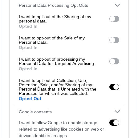
Please note that this website/app uses one or more Google
Personal Data Processing Opt Outs
services and may gather and store information including but
not limited to your visit or usage behaviour. You may click to
I want to opt-out of the Sharing of my
personal data.
Ήδη το
υπουργείο υγείας
και ο
grant or deny consent to Google and its third-party tags to
Opted In
Ευαγγελισμός έχουν συνάψει σύμβαση με
use your data for below specified purposes in below Google
consent section.
ιδιωτική εταιρεία που διαθέτει περίπου 30
I want to opt-out of the Sale of my
Personal Data.
ιδιώτες ακτινολόγους και οι οποίοι
Opted In
εργάζονται επί 24ωρου βάσεως ανά βάρδιες,
I want to opt-out of processing my
ώστε να μπορούν να «διαβάζουν» τις
Personal Data for Targeted Advertising.
Opted In
εξετάσεις που πραγματοποιούν οι ασθενείς
στα
Επείγοντα
.
I want to opt-out of Collection, Use,
Retention, Sale, and/or Sharing of my
Personal Data that Is Unrelated with the
Να σημειωθεί ότι με βάση τις
εκτιμήσεις
Purposes for which it was collected.
των παραγόντων του υπουργείου υγείας
,
Opted Out
μεγάλο μέρος των καθυστερήσεων στα
Google consents
τμήματα επειγόντων περιστατικών των
δημοσίων νοσοκομείων, οφείλεται στην
I want to allow Google to enable storage
related to advertising like cookies on web or
αργοπορία έκδοσης των διαγνώσεων
για τις
device identifiers in apps.