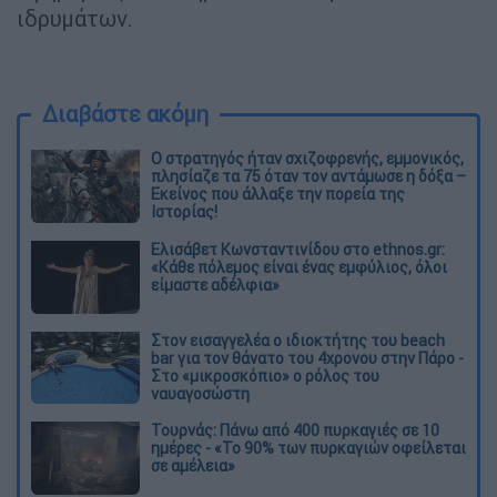
ιδρυμάτων.
Διαβάστε ακόμη
O στρατηγός ήταν σχιζοφρενής, εμμονικός,
πλησίαζε τα 75 όταν τον αντάμωσε η δόξα –
Εκείνος που άλλαξε την πορεία της
Ιστορίας!
Ελισάβετ Κωνσταντινίδου στο ethnos.gr:
«Κάθε πόλεμος είναι ένας εμφύλιος, όλοι
είμαστε αδέλφια»
Στον εισαγγελέα ο ιδιοκτήτης του beach
bar για τον θάνατο του 4χρονου στην Πάρο -
Στο «μικροσκόπιο» ο ρόλος του
ναυαγοσώστη
Τουρνάς: Πάνω από 400 πυρκαγιές σε 10
ημέρες - «Το 90% των πυρκαγιών οφείλεται
σε αμέλεια»