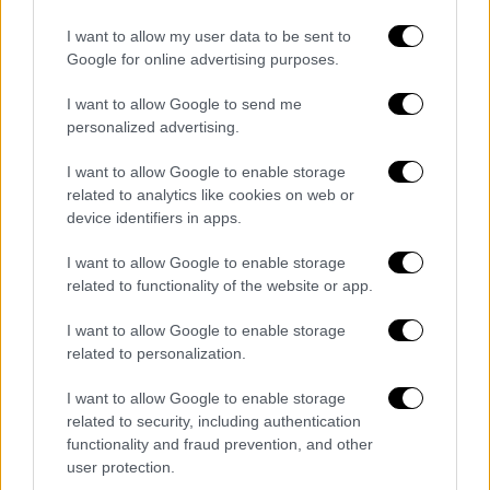
εξετάσεις που πραγματοποιούν οι ασθενείς.
Και αυτό διότι η απουσία ακτινολόγων
I want to allow my user data to be sent to
δημιουργεί σοβαρά προσκόμματα στη
Google for online advertising purposes.
διαδικασία εξυπηρέτησης των πολιτών.
I want to allow Google to send me
personalized advertising.
Το σύστημα που θα ξεκινήσει τις επόμενες
ημέρες από τον Ευαγγελισμό αναμένεται το
I want to allow Google to enable storage
επόμενο διάστημα να επεκταθεί σε όλα τα
related to analytics like cookies on web or
device identifiers in apps.
νοσοκομεία της χώρας,
ώστε το 2026 οι
διαγνώσεις σε όλο το ΕΣΥ
να
I want to allow Google to enable storage
πραγματοποιούνται με εξαιρετικά
related to functionality of the website or app.
γρήγορους ρυθμούς.
I want to allow Google to enable storage
Να υπενθυμιστεί ότι η σχετική διαδικασία
related to personalization.
και το νέο σύστημα είχε προαναγγελθεί εδώ
και καιρό από τον υπουργό υγείας Άδωνι
I want to allow Google to enable storage
Γεωργιάδη αλλά όπως αναφέρουν
related to security, including authentication
functionality and fraud prevention, and other
πληροφορίες του
ethnos.gr
, διατυπώθηκαν
user protection.
σοβαρές διαφωνίες από την Ελληνική