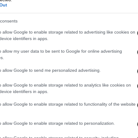
τόνισε ο κ. Γεωργιάδης και πρόσθεσε:
Out
γγελισμό, όπου έπεσαν πάνω της όλοι οι
ροβλέπει το πρωτόκολλο — αναζωογόνηση,
consents
ικών ουσιών για να ξεκινήσει η καρδιά.
o allow Google to enable storage related to advertising like cookies on
ό πριν φτάσει στο νοσοκομείο».
evice identifiers in apps.
o allow my user data to be sent to Google for online advertising
s.
 από τον νοσηλευτή βάρδιας»
to allow Google to send me personalized advertising.
o allow Google to enable storage related to analytics like cookies on
evice identifiers in apps.
o allow Google to enable storage related to functionality of the website
o allow Google to enable storage related to personalization.
o allow Google to enable storage related to security, including