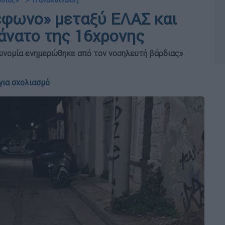
ρδιας»
📌 Η ανακοίνωση:
έφωνο» μεταξύ ΕΛΑΣ και
θάνατο της 16χρονης
τυνομία ενημερώθηκε από τον νοσηλευτή βάρδιας»
για σχολιασμό