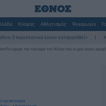
λλάδα
Κόσμος
Αθλητισμός
Ψυχαγωγία
Fo
στατικά έχουν καταγγελθεί»
Κόλαφος ΟΟΣΑ
Netflix έφερε την ταινιάρα του Νόλαν που οι φαν έχουν κρυφό
εί την Αστυνομία