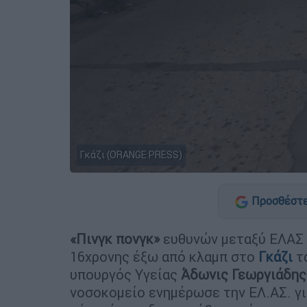
Γκάζι (ORANGE PRESS)
Προσθέστε
«Πινγκ πονγκ»
ευθυνών μεταξύ ΕΛΑΣ 
16χρονης έξω από κλαμπ στο
Γκάζι
τα
υπουργός Υγείας
Άδωνις Γεωργιάδης
νοσοκομείο ενημέρωσε την ΕΛ.ΑΣ. για