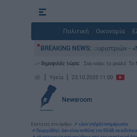
Πολιτική
Οικονομία
Ε
για τους 8 βιασμούς τουριστριών - «Μόνο 3 περι
BREAKING NEWS:
δημοφιλές τώρα:
Σου καίει το μυαλό: Το 
┋
Υγεία
┋
23.10.2025 11:00
Newsroom
Ενότητες στο άρθρο:
📌 «Δεν υπήρξε ενημέρωση»
📌 Γεωργιάδης: Δεν είναι ευθύνη του ΕΚΑΒ να ειδοποι