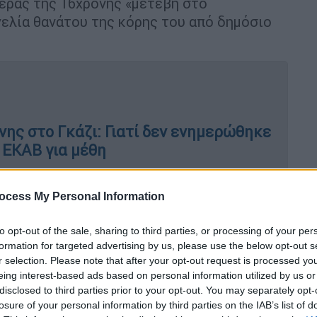
τέρας της 16χρονης «μετέβη στο
ελία θανάτου της κόρης του από δημόσιο
νης στο Γκάζι: Γιατί δεν ενημερώθηκε
ο ΕΚΑΒ για μέθη
ocess My Personal Information
to opt-out of the sale, sharing to third parties, or processing of your per
formation for targeted advertising by us, please use the below opt-out s
προηγούμενη τηλεφωνική ή άλλου είδους
r selection. Please note that after your opt-out request is processed y
ράσης ή σε Αστυνομική Υπηρεσία»,
eing interest-based ads based on personal information utilized by us or
disclosed to third parties prior to your opt-out. You may separately opt-
losure of your personal information by third parties on the IAB’s list of