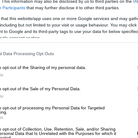
10-2025, ο πατέρας της 16χρονης μετέβη
. This information may also be disclosed by us to third parties on the
IA
Participants
that may further disclose it to other third parties.
ναγγελία θανάτου της κόρης του από
 that this website/app uses one or more Google services and may gath
including but not limited to your visit or usage behaviour. You may click 
ιενεργήθηκε, λήφθηκαν καταθέσεις από
 to Google and its third-party tags to use your data for below specifi
α με τις οποίες η ανήλικη, όπως και οι
ogle consent section.
οβεί σε κατανάλωση αλκοόλ σε κατάστημα στο
l Data Processing Opt Outs
ροηγούμενη τηλεφωνική ή άλλου είδους
o opt-out of the Sharing of my personal data.
ράσης ή σε Αστυνομική Υπηρεσία.
In
, αναφέρει η ΕΛ.ΑΣ.
o opt-out of the Sale of my Personal Data.
In
νη του ΕΚΑΒ να ειδοποιεί την
to opt-out of processing my Personal Data for Targeted
ing.
In
επτά λεπτά, όμως το κορίτσι
o opt-out of Collection, Use, Retention, Sale, and/or Sharing
ζει ο Υπουργός Υγείας. «Ήταν άσφυγμο, με
ersonal Data that Is Unrelated with the Purposes for which it
lected.