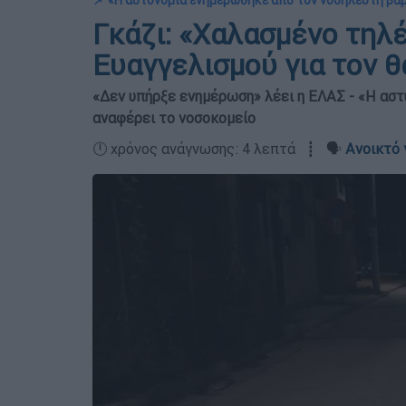
📌 «Η αστυνομία ενημερώθηκε από τον νοσηλευτή βά
Γκάζι: «Χαλασμένο τηλ
Ευαγγελισμού για τον 
«Δεν υπήρξε ενημέρωση» λέει η ΕΛΑΣ - «Η ασ
αναφέρει το νοσοκομείο
🕛 χρόνος ανάγνωσης: 4 λεπτά ┋ 🗣️
Ανοικτό 