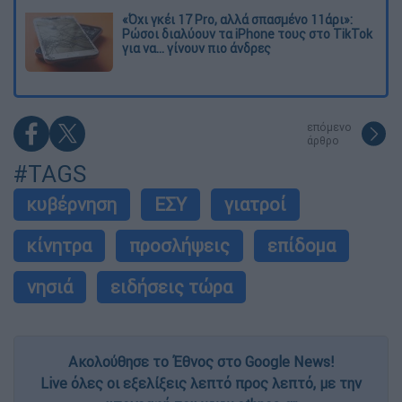
«Όχι γκέι 17 Pro, αλλά σπασμένο 11άρι»:
Ρώσοι διαλύουν τα iPhone τους στο TikTok
για να... γίνουν πιο άνδρες
επόμενο
άρθρο
#TAGS
κυβέρνηση
ΕΣΥ
γιατροί
κίνητρα
προσλήψεις
επίδομα
νησιά
ειδήσεις τώρα
Ακολούθησε το Έθνος στο Google News!
Live όλες οι εξελίξεις λεπτό προς λεπτό, με την