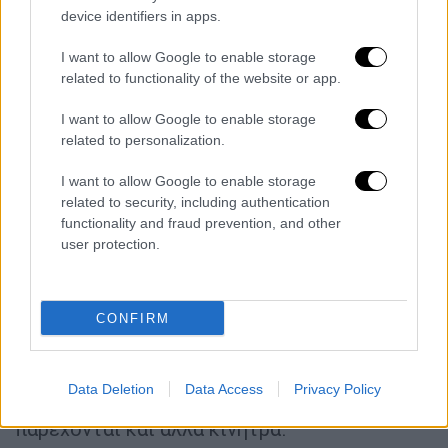
κάτω των 4.000 κατοίκων, δίνοντας
device identifiers in apps.
έμφαση στις πλέον ευάλωτες και
δυσπρόσιτες περιοχές.
I want to allow Google to enable storage
related to functionality of the website or app.
Ενδεικτικά νησιά ενίσχυσης: Αγκίστρι,
I want to allow Google to enable storage
Αντικύθηρα, Πόρος, Σπέτσες, Ύδρα, Άγιος
related to personalization.
Ευστράτιος, Ψαρά, Οινούσσες, Ανάφη,
Σίκινος, Φολέγανδρος, Αγαθονήσι,
I want to allow Google to enable storage
Αστυπάλαια, Λειψοί, Αρκιοί, Κάσος, Κέα,
related to security, including authentication
functionality and fraud prevention, and other
Κύθνος, Νίσυρος, Κίμωλος, Σέριφος, Σίφνος,
user protection.
Δονούσα, Ηρακλειά, Κουφονήσια, Σχοινούσα,
Αντίπαρος, Μεγίστη, Τήλος, Χάλκη, Φούρνοι
Κορσεών, Ψέριμος, Θηρασιά, Θύμαινα, Σύμη,
CONFIRM
Αμοργός και Ίος.
Παράλληλα υπάρχουν και νησιά που σε
Data Deletion
Data Access
Privacy Policy
συνεργασία με την Τοπική Αυτοδιοίκηση
παρέχονται και άλλα κίνητρα.