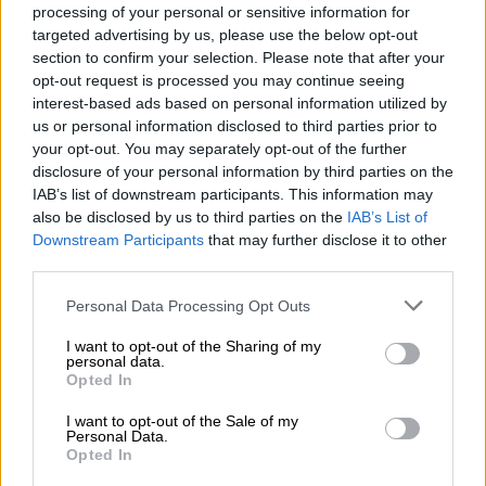
υγείας που βρίσκονται σε
30 νησιά
σε
processing of your personal or sensitive information for
κέντρα υγείας και
πολυϊατρεία
. Τα νησιά στα
targeted advertising by us, please use the below opt-out
section to confirm your selection. Please note that after your
οποία θα ενισχυθεί το ιατρικό προσωπικό
opt-out request is processed you may continue seeing
είναι τα εξής:
Τήνο, Καρλόβασι, Μύκονο, Ίο,
interest-based ads based on personal information utilized by
Μήλο, Αμοργό, Πάτμο, Γαλατά, Αίγινα, Πάρο,
us or personal information disclosed to third parties prior to
Άνδρο, Σύμη, Κέα, Σίφνο, Μεγίστη, Λειψούς,
your opt-out. You may separately opt-out of the further
Δονούσα, Σχοινούσα, Τήλο, Σέριφο,
disclosure of your personal information by third parties on the
IAB’s list of downstream participants. This information may
Φολέγανδρο, Ανάφη, Σίκινο, Νίσυρο,
also be disclosed by us to third parties on the
IAB’s List of
Αγαθονήσι, Χάλκη, Κύθνο, Ηράκλεια,
Downstream Participants
that may further disclose it to other
Φούρνους και Σπέτσες.
third parties.
Τα κίνητρα που προβλέπονται
Please note that this website/app uses one or more Google
Personal Data Processing Opt Outs
services and may gather and store information including but
not limited to your visit or usage behaviour. You may click to
I want to opt-out of the Sharing of my
Ειδικότερα οι ενισχύσεις που υλοποιούνται
personal data.
grant or deny consent to Google and its third-party tags to
και έχουν στόχο την πρόσληψη των γιατρών
Opted In
use your data for below specified purposes in below Google
είναι οι εξής:
consent section.
I want to opt-out of the Sale of my
Personal Data.
Πρόσθετη μηνιαία αποζημίωση ύψους
Opted In
2.100 ευρώ