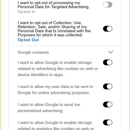
I want to opt-out of processing my
Πλήρης κάλυψη εξόδων μετακίνησης
Personal Data for Targeted Advertising.
Opted In
(μετάβασης και επιστροφής)
Πλήρης κάλυψη εξόδων διαμονής
I want to opt-out of Collection, Use,
Retention, Sale, and/or Sharing of my
Ημερήσια αποζημίωση εκτός έδρας
Personal Data that Is Unrelated with the
Purposes for which it was collected.
Opted Out
Τα πρόσθετα κίνητρα
Google consents
Σε κάποια νησιά πάντως θα δοθεί και η
οικονομική ενίσχυση που παρέχεται μέσω
I want to allow Google to enable storage
δωρεάς του Φιλανθρωπικού Ιδρύματος
related to advertising like cookies on web or
device identifiers in apps.
Στέλιος Χατζηιωάννου.
I want to allow my user data to be sent to
Συγκεκριμένα:
Google for online advertising purposes.
Παρέχεται επιπλέον 1.500 ευρώ
I want to allow Google to send me
μηνιαίως, πέραν των τακτικών
personalized advertising.
αποδοχών. Η ενίσχυση αφορά γιατρούς
I want to allow Google to enable storage
που υπηρετούν σε νησιά με πληθυσμό
related to analytics like cookies on web or