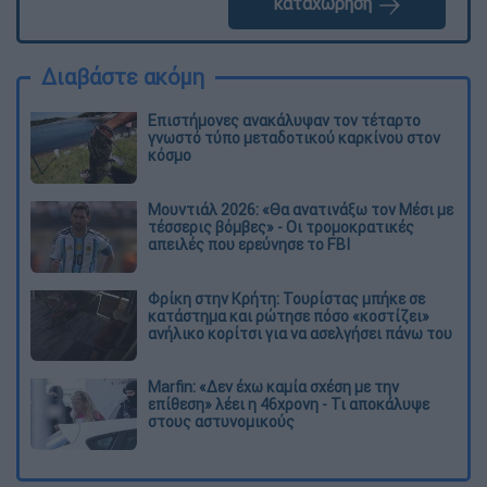
καταχώρηση
Διαβάστε ακόμη
Επιστήμονες ανακάλυψαν τον τέταρτο
γνωστό τύπο μεταδοτικού καρκίνου στον
κόσμο
Μουντιάλ 2026: «Θα ανατινάξω τον Μέσι με
τέσσερις βόμβες» - Οι τρομοκρατικές
απειλές που ερεύνησε το FBI
Φρίκη στην Κρήτη: Τουρίστας μπήκε σε
κατάστημα και ρώτησε πόσο «κοστίζει»
ανήλικο κορίτσι για να ασελγήσει πάνω του
Marfin: «Δεν έχω καμία σχέση με την
επίθεση» λέει η 46χρονη - Τι αποκάλυψε
στους αστυνομικούς