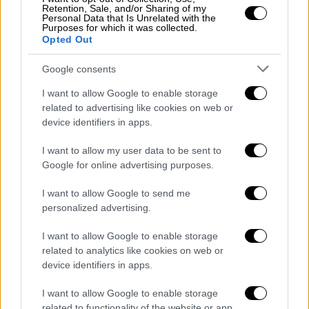
chatbots
, κάτι που μπορεί να ανοίξει τον
Retention, Sale, and/or Sharing of my
Personal Data that Is Unrelated with the
δρόμο για νέους τρόπους
Purposes for which it was collected.
Opted Out
εμπορευματοποίησης δεδομένων. «Τα
δεδομένα είναι χρήμα», είπε η Κάουφμαν,
Google consents
σημειώνοντας ότι η ίδια δεν έχει ανεβάσει
I want to allow Google to enable storage
ποτέ προστατευμένες πληροφορίες σε μη
related to advertising like cookies on web or
εγκεκριμένο chatbot. «Αν απλώς ανεβάζουμε
device identifiers in apps.
ελεύθερα αυτά τα δεδομένα σε ορισμένες
ιστοσελίδες, τότε αυτό
αποτελεί προφανώς
I want to allow my user data to be sent to
Google for online advertising purposes.
κίνδυνο για τον ασθενή και για το ίδρυμα
».
I want to allow Google to send me
Σύνταξη σημειώσεων με AI
personalized advertising.
Τα AI chatbots έχουν επίσης αρχίσει να
I want to allow Google to enable storage
βοηθούν τους γιατρούς να
συντάσσουν
related to analytics like cookies on web or
περιλήψεις επισκέψεων ασθενών και
device identifiers in apps.
μακροχρόνιων νοσηλειών
. Αυτές οι
I want to allow Google to enable storage
σημειώσεις είναι ορατές σε διαδικτυακές
related to functionality of the website or app.