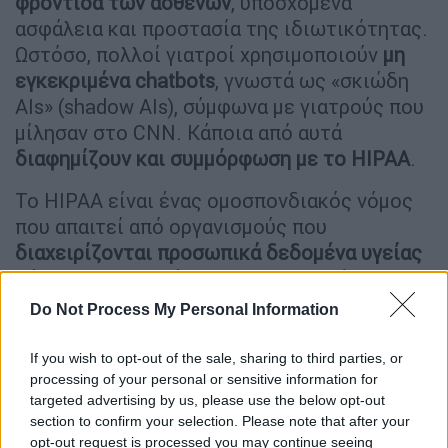
φροντίδα των ασθενών
, υποσχόμενα
ασφάλεια και προστασία της ιδιωτικότητας.
Ωστόσο, πολλοί γιατροί χρησιμοποιούν
μη
εγκεκριμένα chatbots
, γνωστά ως «σκιώδη
AIs» (shadow AIs), σύμφωνα με γιατρούς που
μίλησαν στο CNN. Κάποια από αυτά
διαφημίζουν και συμμόρφωση με το HIPAA
.
Το HIPAA είναι ένας ομοσπονδιακός νόμος
που απαιτεί από οργανισμούς που
διαχειρίζονται προσωπικά δεδομένα υγείας
- όπως νοσοκομεία και ασφαλιστικές
εταιρείες -
να τα προστατεύουν
από μη
Do Not Process My Personal Information
εξουσιοδοτημένη αποκάλυψη. Ωστόσο,
η
γλώσσα που χρησιμοποιούν τα shadow AIs
If you wish to opt-out of the sale, sharing to third parties, or
έχει οδηγήσει ορισμένους γιατρούς να
processing of your personal or sensitive information for
targeted advertising by us, please use the below opt-out
πιστεύουν ότι είναι
ασφαλές να ανεβάζουν
section to confirm your selection. Please note that after your
προστατευμένες πληροφορίες υγείας
σε
opt-out request is processed you may continue seeing