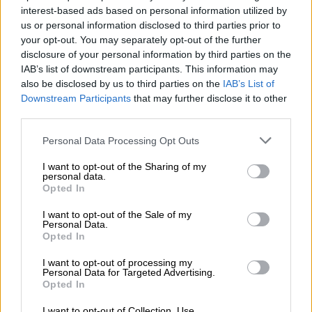
chatbots για πιο εξατομικευμένες
interest-based ads based on personal information utilized by
απαντήσεις.
us or personal information disclosed to third parties prior to
your opt-out. You may separately opt-out of the further
Όμως η Ιλιάνα Πίτερς, δικηγόρος υγείας στη
disclosure of your personal information by third parties on the
IAB’s list of downstream participants. This information may
δικηγορική εταιρεία Polsinelli και πρώην
also be disclosed by us to third parties on the
IAB’s List of
επικεφαλής επιβολής του HIPAA στο
Downstream Participants
that may further disclose it to other
Υπουργείο Υγείας των ΗΠΑ, λέει ότι
αυτή η
third parties.
υπόθεση είναι λανθασμένη
. «Ο όρος
Please note that this website/app uses one or more Google
Personal Data Processing Opt Outs
“συμμόρφωση με το HIPAA”
δεν είναι ορθό να
services and may gather and store information including but
χρησιμοποιείται από καμία εταιρεία
», είπε,
not limited to your visit or usage behaviour. You may click to
I want to opt-out of the Sharing of my
personal data.
εξηγώντας ότι πρέπει να χρησιμοποιείται
grant or deny consent to Google and its third-party tags to
Opted In
use your data for below specified purposes in below Google
μόνο από κυβερνητικούς ρυθμιστικούς
consent section.
I want to opt-out of the Sale of my
φορείς
.
Personal Data.
Opted In
Παρόλα αυτά, η δρ. Κάρολιν Κάουφμαν -
I want to opt-out of processing my
ειδικευόμενη στην Ιατρική Σχολή Στάνφορντ
Personal Data for Targeted Advertising.
- και άλλοι γιατροί λένε ότι
πληροφορίες
Opted In
ασθενών καταλήγουν σε μη εγκεκριμένα
I want to opt-out of Collection, Use,