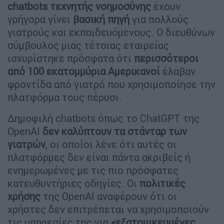
chatbots τεχνητής νοημοσύνης
έχουν
γρήγορα γίνει
βασική πηγή
για πολλούς
γιατρούς και εκπαιδευόμενους. Ο διευθύνων
σύμβουλος μιας τέτοιας εταιρείας
ισχυρίστηκε πρόσφατα ότι
περισσότεροι
από 100 εκατομμύρια Αμερικανοί
έλαβαν
φροντίδα από γιατρό που χρησιμοποίησε την
πλατφόρμα τους πέρυσι.
Δημοφιλή chatbots όπως το ChatGPT της
OpenAI
δεν καλύπτουν τα στάνταρ των
γιατρών
, οι οποίοι λένε ότι αυτές οι
πλατφόρμες δεν είναι πάντα ακριβείς ή
ενημερωμένες με τις πιο πρόσφατες
κατευθυντήριες οδηγίες. Οι
πολιτικές
χρήσης
της OpenAI αναφέρουν ότι οι
χρήστες δεν επιτρέπεται να χρησιμοποιούν
τις υπηρεσίες της για
«εξατομικευμένες