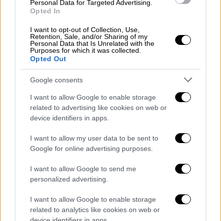
παρουσίασε σήμερα συμπτώματα
στη
Personal Data for Targeted Advertising.
Opted In
διάρκεια της πτήσης επαναπατρισμού του,
έγραψε στο X ο
Γάλλος πρωθυπουργός
I want to opt-out of Collection, Use,
Retention, Sale, and/or Sharing of my
Σεμπαστιάν Λεκορνί
.
Personal Data that Is Unrelated with the
Purposes for which it was collected.
Opted Out
«Παρουσίασε συμπτώματα μέσα στο
αεροπλάνο επαναπατρισμού», έκανε γνωστό
Google consents
ο πρωθυπουργός. «Αυτοί οι πέντε επιβάτες
I want to allow Google to enable storage
τέθηκαν αμέσως σε αυστηρή απομόνωση
related to advertising like cookies on web or
μέχρι νεωτέρας. Δέχονται ιατρική φροντίδα
device identifiers in apps.
και θα υποβληθούν σε εξετάσεις», πρόσθεσε.
I want to allow my user data to be sent to
Google for online advertising purposes.
I want to allow Google to send me
personalized advertising.
I want to allow Google to enable storage
related to analytics like cookies on web or
device identifiers in apps.