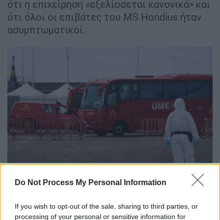
ότι η επιχείρηση «εξελίσσεται κανονικά» και
ότι όλοι οι επιβάτες του MS Hondius ήταν
ασυμπτωματικοί.
Αποβίβαση των επιβατών του MV Hondius
Do Not Process My Personal Information
Οι επιβάτες του κρουαζιερόπλοιου θα
If you wish to opt-out of the sale, sharing to third parties, or
πρέπει να απομονωθούν μετά την αναχώρησή
processing of your personal or sensitive information for