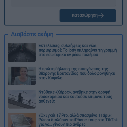
καταχώρηση
Διαβάστε ακόμη
Εκτελέσεις, συλλήψεις και νέοι
περιορισμοί: Το Ιράν σκληραίνει τη γραμμή
στο εσωτερικό εν μέσω πολέμου
Η πρώτη δήλωση της οικογένειας της
38χρονης Βρετανίδας που δολοφονήθηκε
στην Κυψέλη
Ντύθηκε «Χάρος», ανέβηκε στην οροφή
νοσοκομείου και κοιτούσε επίμονα τους
ασθενείς
«Όχι γκέι 17 Pro, αλλά σπασμένο 11άρι»:
Ρώσοι διαλύουν τα iPhone τους στο TikTok
για να... γίνουν πιο άνδρες