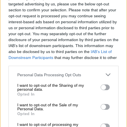
τους από την Τενερίφη, καθώς ο ιός έχει
targeted advertising by us, please use the below opt-out
section to confirm your selection. Please note that after your
περίοδο επώασης έως και εννέα
opt-out request is processed you may continue seeing
εβδομάδων
.
interest-based ads based on personal information utilized by
us or personal information disclosed to third parties prior to
your opt-out. You may separately opt-out of the further
disclosure of your personal information by third parties on the
IAB’s list of downstream participants. This information may
also be disclosed by us to third parties on the
IAB’s List of
Downstream Participants
that may further disclose it to other
video
third parties.
Please note that this website/app uses one or more Google
Personal Data Processing Opt Outs
services and may gather and store information including but
not limited to your visit or usage behaviour. You may click to
I want to opt-out of the Sharing of my
personal data.
grant or deny consent to Google and its third-party tags to
Opted In
use your data for below specified purposes in below Google
Ένας Γάλλος παρουσιάζει
consent section.
I want to opt-out of the Sale of my
συμπτώματα
Personal Data.
Opted In
Ένας από τους πέντε Γάλλους επιβάτες
I want to opt-out of processing my