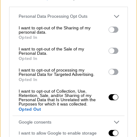
"
αφωνία
" του Πρωθυπουργού για τα
third parties.
φλέγοντα ζητήματα του νοσηλευτικού
Please note that this website/app uses one or more Google
Personal Data Processing Opt Outs
κλάδου δεν αποτελεί απλώς μια χαμένη
services and may gather and store information including but
ευκαιρία, αλλά την
τελική επιβεβαίωση μιας
not limited to your visit or usage behaviour. You may click to
I want to opt-out of the Sharing of my
personal data.
grant or deny consent to Google and its third-party tags to
οργανωμένης πολιτικής εξαπάτησης
.
Opted In
use your data for below specified purposes in below Google
Πρωταγωνιστής σε αυτό το θέατρο του
consent section.
I want to opt-out of the Sale of my
παραλόγου, ο Υπουργός Υγείας, ο οποίος επί
Personal Data.
Opted In
δύο χρόνια εργαλειοποιεί τις αγωνίες
χιλιάδων εργαζομένων, έχει αναγάγει την
I want to opt-out of processing my
Personal Data for Targeted Advertising.
αθέτηση των υποσχέσεων σε επιστήμη.
Opted In
Μοιράζει "δεσμεύσεις" στις κάμερες και τα
Κυβερνητικά έδρανα, τις οποίες μετά ξεχνά
I want to opt-out of Collection, Use,
Retention, Sale, and/or Sharing of my
με την ίδια ευκολία».
Personal Data that Is Unrelated with the
Purposes for which it was collected.
Opted Out
Οι τρεις δεσμεύσεις για τους
νοσηλευτές που «πάγωσαν»
Google consents
I want to allow Google to enable storage
Με βάση τα όσα δημοσίως έχουν πει τα