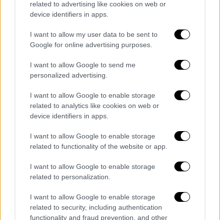
related to advertising like cookies on web or
κυβερνητικά στελέχη αλλά και ο υπουργός
device identifiers in apps.
Yγείας Άδωνις Γεωργιάδης,
ήδη από το 2025
οι νοσηλευτές θα είχαν αναβαθμιστεί
I want to allow my user data to be sent to
Google for online advertising purposes.
μισθολογικά αλλά και εργασιακά. Ωστόσο,
ακόμα και σήμερα τίποτα δεν έχει
I want to allow Google to send me
ενεργοποιηθεί
.
personalized advertising.
Συγκεκριμένα:
I want to allow Google to enable storage
related to analytics like cookies on web or
1. Η ηγεσία του υπουργείου Υγείας είχε
device identifiers in apps.
δεσμευτεί ότι θα δημιουργήσει
αυτόνομο
I want to allow Google to enable storage
Επαγγελματικό Κλάδο Νοσηλευτικού
related to functionality of the website or app.
Προσωπικού
-κάτι που θα εξασφάλιζε
θεσμική θωράκιση και αυτοτέλεια, αλλά και
I want to allow Google to enable storage
αυξήσεις.
related to personalization.
I want to allow Google to enable storage
Ωστόσο, όπως αναφέρουν πληροφορίες του
related to security, including authentication
ethnos.gr, αν και αρχικά είχε συμπεριληφθεί
functionality and fraud prevention, and other