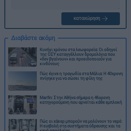
καταχώρηση
Διαβάστε ακόμη
Κυνήγι χρόνου στα λεωφορεία: Οι οδηγοί
της ΟΣΥ καταγγέλλουν δρομολόγια που
«δεν βγαίνουν» και προειδοποιούν για
κινδύνους
Πώς έγινε η τραγωδία στα Μάλια: Η 40χρονη
πνίγηκε για να σώσει τη φίλη της
Marfin: Στην Αθήνα σήμερα η 46χρονη
κατηγορούμενη που αρνείται κάθε εμπλοκή
Πώς οι χάκερ μπορούν να μολύνουν το νερό:
Η εισβολή στα συστήματα ύδρευσης και τα
κενά ασφαλείας