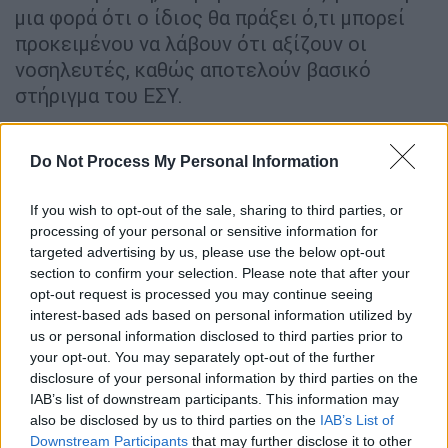
μια φορά ότι ο ίδιος θα πράξει ό,τι μπορεί
προκειμένου να λάβουν ότι αξίζουν οι
νοσηλευτές, καθώς αποτελούν βασικό
στήριγμα του ΕΣΥ.
Με αφορμή την Ημέρα του
Do Not Process My Personal Information
Νοσηλευτού ανεβάζω αυτό το
βίντεο και δεσμεύομαι έναντι των
If you wish to opt-out of the sale, sharing to third parties, or
Νοσηλευτών του ΕΣΥ τους οποίους
processing of your personal or sensitive information for
σέβομαι και αγαπώ
targeted advertising by us, please use the below opt-out
pic.twitter.com/54rRjoWC4G
section to confirm your selection. Please note that after your
opt-out request is processed you may continue seeing
— Άδωνις Γεωργιάδης
interest-based ads based on personal information utilized by
(@AdonisGeorgiadi)
May 12, 2026
us or personal information disclosed to third parties prior to
your opt-out. You may separately opt-out of the further
disclosure of your personal information by third parties on the
Χαρακτηριστικά είναι τα όσα αναφέρει η
IAB’s list of downstream participants. This information may
Πανελλήνια Συνδικαλιστική Ομοσπονδία
also be disclosed by us to third parties on the
IAB’s List of
Νοσηλευτικού Προσωπικού: «Η σημερινή
Downstream Participants
that may further disclose it to other