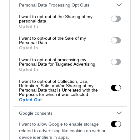
Please note that this website/app uses one or more Google
Personal Data Processing Opt Outs
είναι πιθανό να φροντίσω τον εαυτό μου»,
services and may gather and store information including but
είπε. «Το
να εστιάζουμε σε όσα μπορούμε να
not limited to your visit or usage behaviour. You may click to
I want to opt-out of the Sharing of my
personal data.
ελέγξουμε
… βοηθά επίσης πολύ».
grant or deny consent to Google and its third-party tags to
Opted In
use your data for below specified purposes in below Google
Από την άλλη, μια
θετική στάση απέναντι στη
consent section.
I want to opt-out of the Sale of my
Personal Data.
γήρανση
μπορεί να οδηγήσει σε πιο υγιή και
Opted In
μεγαλύτερη ζωή. Μια πρωτοποριακή
μελέτη
I want to opt-out of processing my
του 2002 έδειξε ότι οι άνθρωποι που είχαν
Personal Data for Targeted Advertising.
θετική αντίληψη για τη δική τους γήρανση
Opted In
είχαν
περισσότερες πιθανότητες να ζήσουν
I want to opt-out of Collection, Use,
περισσότερο
. Το να υιοθετεί κανείς μια
Retention, Sale, and/or Sharing of my
Personal Data that Is Unrelated with the
θετική οπτική για τη γήρανση δεν σημαίνει
Purposes for which it was collected.
Opted Out
ότι αγνοεί τη δυσκολία της ασθένειας, τη
μείωση των ικανοτήτων ή την απώλεια
Google consents
αγαπημένων προσώπων. Αντίθετα, απαιτεί να
I want to allow Google to enable storage
εκτιμά την πλήρη και δυναμική εμπειρία
της
related to advertising like cookies on web or
ζωής.
device identifiers in apps.