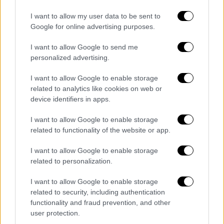
«Το πένθος μπορεί πράγματι να είναι
I want to allow my user data to be sent to
επώδυνο και το
να βλέπεις έναν αγαπημένο
Google for online advertising purposes.
σου να υποφέρει
μπορεί να είναι επώδυνο,
I want to allow Google to send me
αλλά είναι επίσης
μια ευκαιρία να πεις όλα
personalized advertising.
όσα θέλεις να πεις
», είπε η Έμερι-
Τιμπούρσιο. «Είναι επίσης μια ευκαιρία να
I want to allow Google to enable storage
αφήσεις μια κληρονομιά. Μια ευκαιρία
να
related to analytics like cookies on web or
device identifiers in apps.
αφήσεις πίσω ό,τι δεν είναι σημαντικό για
εσένα
». Ωστόσο,
δεν χρειάζεται να
I want to allow Google to enable storage
εξαφανιστεί εντελώς ο φόβος
για να αρχίσει
related to functionality of the website or app.
κανείς να σκέφτεται τη θνητότητα, είπε ο
I want to allow Google to enable storage
Κάρπεντερ. «Δεν υπάρχει
τίποτα κακό στο
related to personalization.
να φοβάσαι τον θάνατο ή τη διαδικασία του
θανάτου
», είπε. «Το δεύτερο βήμα είναι να
I want to allow Google to enable storage
αναρωτηθείς: “Τι κάνω με αυτά τα
related to security, including authentication
functionality and fraud prevention, and other
συναισθήματα; … Πώς μπορώ να
μετατρέψω
user protection.
αυτόν τον φόβο σε κάτι θετικό
;”».