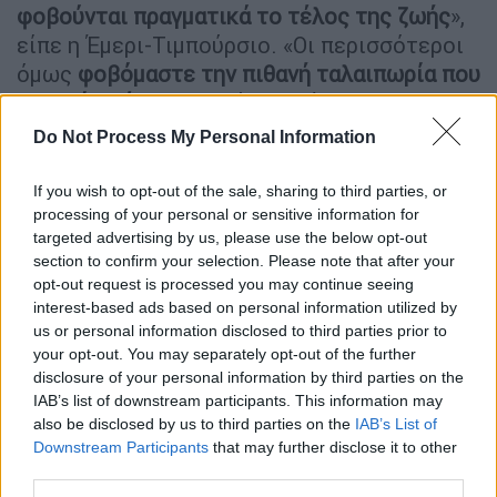
φοβούνται πραγματικά το τέλος της ζωής
»,
είπε η Έμερι-Τιμπούρσιο. «Οι περισσότεροι
όμως
φοβόμαστε την πιθανή ταλαιπωρία που
μπορεί να έρθει
κοντά στο τέλος».
Do Not Process My Personal Information
Μέρος αυτού του φόβου
μπορεί να
προέρχεται από τις πολιτισμικές αντιλήψεις
If you wish to opt-out of the sale, sharing to third parties, or
γύρω από τη γήρανση και το τέλος της ζωής,
processing of your personal or sensitive information for
πρόσθεσε. Όταν οι νεότερες γενιές
δεν
targeted advertising by us, please use the below opt-out
έχουν επαφή ή σχέσεις με ηλικιωμένους
που
section to confirm your selection. Please note that after your
opt-out request is processed you may continue seeing
ζουν ενεργές και γεμάτες ζωές, τα
interest-based ads based on personal information utilized by
τελευταία στάδια της ζωής στερεοτυπικά
us or personal information disclosed to third parties prior to
παρουσιάζονται ως περίοδος πόνου,
your opt-out. You may separately opt-out of the further
δυσκολίας και απώλειας. Όσο περισσότερο
disclosure of your personal information by third parties on the
IAB’s list of downstream participants. This information may
οι άνθρωποι πιστεύουν ότι
η γήρανση είναι
also be disclosed by us to third parties on the
IAB’s List of
μόνο κάτι αρνητικό
, τόσο χειρότερη μπορεί
Downstream Participants
that may further disclose it to other
να είναι η εμπειρία τους. «Αν
third parties.
επικεντρώνομαι σε αυτόν τον φόβο, δεν