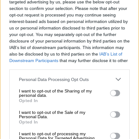
ΜΠΑΚΟΠΟΥΛΟΥ ΦΛΩΡΑ
, Καθηγήτρια
targeted advertising by us, please use the below opt-out
Παιδιατρικής - Εφηβικής Ιατρικής -
section to confirm your selection. Please note that after your
Κλινικής Φαρμακολογίας, Ειδικό Κέντρο
opt-out request is processed you may continue seeing
interest-based ads based on personal information utilized by
Εφηβικής Ιατρικής και Έδρα UNESCO
us or personal information disclosed to third parties prior to
Εφηβικής Υγείας και Ιατρικής, Α'
your opt-out. You may separately opt-out of the further
Παιδιατρική Κλινική Ε.Κ.Π.Α., Γενικό
disclosure of your personal information by third parties on the
Νοσοκομείο Παίδων «Η Αγία ΣΟΦΙΑ»,
IAB’s list of downstream participants. This information may
also be disclosed by us to third parties on the
IAB’s List of
μέλος της Επιτροπής Αξιολόγησης και
Downstream Participants
that may further disclose it to other
Αποζημίωσης Φαρμάκων Ανθρώπινης
third parties.
Χρήσης.
Please note that this website/app uses one or more Google
Personal Data Processing Opt Outs
ΧΑΝΤΖΑΡΑΣ ΑΘΑΝΑΣΙΟΣ
, Διδάκτωρ
services and may gather and store information including but
Οικονομικών της Υγείας, Διδάσκων στο
not limited to your visit or usage behaviour. You may click to
I want to opt-out of the Sharing of my
personal data.
Πανεπιστήμιο Πελοποννήσου, μέλος της
grant or deny consent to Google and its third-party tags to
Opted In
Επιτροπής Αξιολόγησης και
use your data for below specified purposes in below Google
consent section.
Αποζημίωσης Φαρμάκων Ανθρώπινης
I want to opt-out of the Sale of my
Personal Data.
Χρήσης.
Opted In
ΚΑΝΗ ΧΑΡΙΚΛΕΙΑ, του κλάδου ΠΕ
I want to opt-out of processing my
Φαρμακοποιών, Προϊσταμένη της
Personal Data for Targeted Advertising.