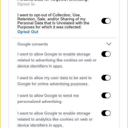
Opted In
Διεύθυνσης Φαρμάκου του Εθνικού
Οργανισμού Παροχής Υπηρεσιών Υγείας
I want to opt-out of Collection, Use,
Retention, Sale, and/or Sharing of my
(Ε.Ο.Π.Υ.Υ.), μέλος της Επιτροπής
Personal Data that Is Unrelated with the
Αξιολόγησης και Αποζημίωσης
Purposes for which it was collected.
Opted Out
Φαρμάκων Ανθρώπινης Χρήσης.
ΠΡΙΝΕΑ ΕΥΦΡΟΣΥΝΗ
, του κλάδου ΠΕ
Google consents
Φαρμακοποιών, Προϊσταμένη του
I want to allow Google to enable storage
Τμήματος Σχεδιασμού, Παρακολούθησης
related to advertising like cookies on web or
και Χορήγησης Φαρμάκων της
device identifiers in apps.
Διεύθυνσης Φαρμάκου του Εθνικού
I want to allow my user data to be sent to
Οργανισμού Παροχής Υπηρεσιών Υγείας
Google for online advertising purposes.
(Ε.Ο.Π.Υ.Υ.), μέλος της Επιτροπής
Αξιολόγησης και Αποζημίωσης
I want to allow Google to send me
Φαρμάκων Ανθρώπινης Χρήσης.
personalized advertising.
ΓΚΟΓΚΟΖΩΤΟΥ ΒΑΣΙΛΙΚΗ-
I want to allow Google to enable storage
ΚΩΝΣΤΑΝΤΙΝΑ
, μη εκτελεστική
related to analytics like cookies on web or
Πρόεδρος Ε.Ο.Π.Υ.Υ., μέλος της
device identifiers in apps.