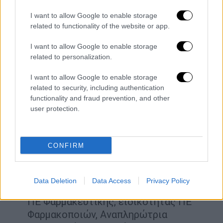
Επιτροπής Διαπραγμάτευσης Τιμών
I want to allow Google to enable storage
Φαρμάκων.
related to functionality of the website or app.
ΧΑΤΖΗΓΕΩΡΓΙΟΥ ΝΙΚΟΔΗΜΟΣ
,
Σμήναρχος (ΥΦ), Κλινικός Φαρμακοποιός,
I want to allow Google to enable storage
Τμηματάρχης Διεύθυνσης Υγειονομικού
related to personalization.
του ΥΠΕΘΑ/ΓΕΑ, μέλος της Επιτροπής
I want to allow Google to enable storage
Διαπραγμάτευσης Τιμών Φαρμάκων.
related to security, including authentication
ΠΑΤΕΡΑΚΗΣ ΠΑΝΑΓΙΩΤΗΣ
, του κλάδου
functionality and fraud prevention, and other
ΠΕ Φαρμακευτικής, Προϊστάμενος του
user protection.
Τμήματος Φαρμακαποθήκης της
Διεύθυνσης Φαρμάκου του Εθνικού
CONFIRM
Οργανισμού Παροχής Υπηρεσιών Υγείας
(Ε.Ο.Π.Υ.Υ.), μέλος της Επιτροπής
Διαπραγμάτευσης Τιμών Φαρμάκων.
Data Deletion
Data Access
Privacy Policy
ΚΟΥΤΡΑΦΟΥΡΗ ΒΑΣΙΛΙΚΗ
, του κλάδου
ΠΕ Φαρμακευτικής, ειδικότητας ΠΕ
Φαρμακοποιών, Αναπληρώτρια