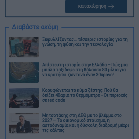
καταχώρηση
Διαβάστε ακόμη
Ξεφυλλίζοντας... τέσσερις ιστορίες για τη
γνώση, τη φύση και την τεχνολογία
Απίστευτη ιστορία στην Ελλάδα – Πώς μια
μπάλα ταξίδεψε στη θάλασσα 80 μίλια για
να κρατήσει ζωντανό έναν 30χρονο!
Κορυφώνεται το κύμα ζέστης: Πού θα
δείξει 40αρια το θερμόμετρο - Οι περιοχές
σε red code
Μητσοτάκης στη ΔΕΘ με το βλέμμα στο
2027 – Το οικονομικό στοίχημα, η
αυτοδυναμία και η δύσκολη διαδρομή μέχρι
τις κάλπες