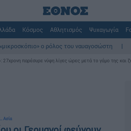
λλάδα
Κόσμος
Αθλητισμός
Ψυχαγωγία
Fo
πιο» ο ρόλος του ναυαγοσώστη
Συναγερμός
 27χρονη παρέσυρε νύφη λίγες ώρες μετά το γάμο της και ζη
.. Ασία
ου οι Γερμανοί φεύγουν