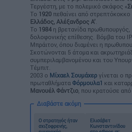
Τεργέστη, με το πολεμικό σκάφος «
Σ
Το
1920
πεθαίνει από στρεπτόκοκκο 
Ελλάδος, Αλέξανδρος Α’
.
Το
1984
η βρετανίδα πρωθυπουργός,
δολοφονικής επίθεσης. Βόμβα του ΙΡ
Μπράιτον, όπου διαμένει η πρωθυπου
Σκοτώνονται 5 άτομα και ακρωτηριάζ
συμπεριλαμβανομένου και του Υπουργ
Τέμπιτ.
2003 ο
Μίχαελ Σουμάχερ
γίνεται ο π
πρωταθλήματα
Φόρμουλα1
και καταρ
Μανουέλ Φάντζιο
, που κρατούσε από
Διαβάστε ακόμη
O στρατηγός ήταν
Ελισάβετ
σχιζοφρενής,
Κωνσταντινίδου
εμμονικός,
στο ethnos.gr: