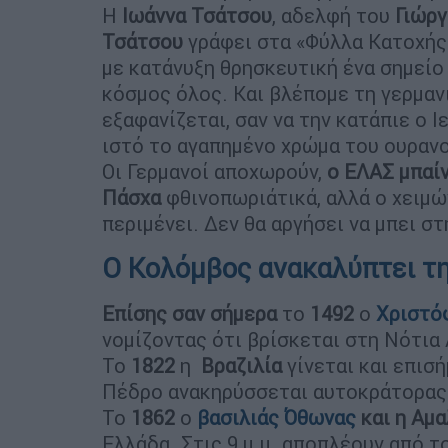
Η
Ιωάννα Τσάτσου
, αδελφή του
Γιώρ
Τσάτσου
γράφει στα «Φύλλα Κατοχής
με κατάνυξη θρησκευτική ένα σημείο
κόσμος όλος. Και βλέπομε τη γερμανι
εξαφανίζεται, σαν να την κατάπιε ο Ιε
ιστό το αγαπημένο χρώμα του ουρανο
Οι Γερμανοί αποχωρούν,
ο ΕΛΑΣ μπαίν
Πάσχα
φθινοπωριάτικά, αλλά ο χειμ
περιμένει. Δεν θα αργήσει να μπει 
Ο Κολόμβος ανακαλύπτει την
Επίσης σαν σήμερα
το
1492
ο
Χριστό
νομίζοντας ότι βρίσκεται στη Νότια 
Το
1822
η
Βραζιλία
γίνεται και επισ
Πέδρο ανακηρύσσεται αυτοκράτορας
Το
1862
ο
βασιλιάς Όθωνας
και η Αμα
Ελλάδα. Στις 9 μ.μ. αποπλέουν από το