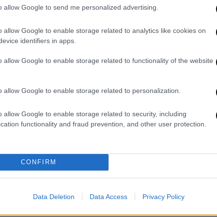
to allow Google to send me personalized advertising.
video
o allow Google to enable storage related to analytics like cookies on
evice identifiers in apps.
o allow Google to enable storage related to functionality of the website
o allow Google to enable storage related to personalization.
o allow Google to enable storage related to security, including
cation functionality and fraud prevention, and other user protection.
ρός Βράχος της Ακρόπολης, χιλιάδες
ν έχουν τελειώσει όμως οι Γερμανοί το
υν αποθήκη πυρομαχικών στο
Παναθηναϊκό
CONFIRM
 με όλμους το Μετς
. Στον Πειραιά γίνεται
ρατήσει το εργοστάσιο παραγωγής
Data Deletion
Data Access
Privacy Policy
υ ανέπαφο. Οι Γερμανοί φεύγουν κι
ανιού.