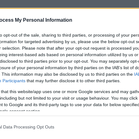
ocess My Personal Information
to opt-out of the sale, sharing to third parties, or processing of your per
formation for targeted advertising by us, please use the below opt-out s
r selection. Please note that after your opt-out request is processed y
eing interest-based ads based on personal information utilized by us or
disclosed to third parties prior to your opt-out. You may separately opt-
losure of your personal information by third parties on the IAB’s list of
. This information may also be disclosed by us to third parties on the
IA
Participants
that may further disclose it to other third parties.
 that this website/app uses one or more Google services and may gath
including but not limited to your visit or usage behaviour. You may click 
ην Αθήνα - Το σκοτάδι της κατοχής
 to Google and its third-party tags to use your data for below specifi
ogle consent section.
ην Αθήνα - Το σκοτάδι της κατοχής
l Data Processing Opt Outs