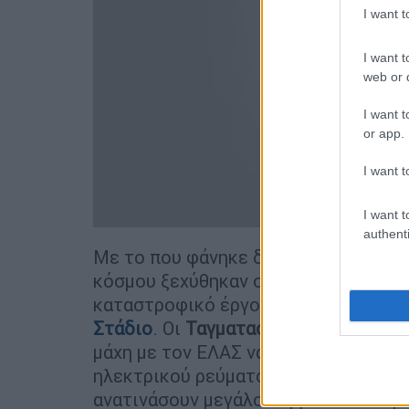
I want 
I want t
web or d
I want t
or app.
I want t
I want t
authenti
Με το που φάνηκε δίχως σημαία ο Ιε
κόσμου ξεχύθηκαν στους δρόμους. Δε
καταστροφικό έργο τους:
Ανατινάζο
Στάδιο
. Οι
Ταγματασφαλίτες χτυπούν
μάχη με τον ΕΛΑΣ να προσπαθεί να κ
ηλεκτρικού ρεύματος του Κερατσινίο
ανατινάσουν μεγάλο κομμάτι του λιμ