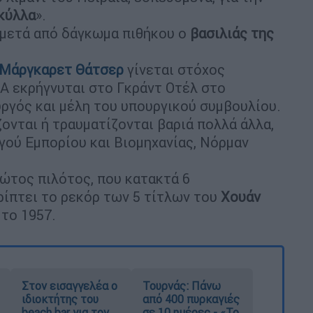
κύλλα
».
μετά από δάγκωμα πιθήκου ο
βασιλιάς της
Μάργκαρετ Θάτσερ
γίνεται στόχος
Α εκρήγνυται στο Γκράντ Οτέλ στο
ργός και μέλη του υπουργικού συμβουλίου.
ονται ή τραυματίζονται βαριά πολλά άλλα,
ού Εμπορίου και Βιομηχανίας, Νόρμαν
ρώτος πιλότος, που κατακτά 6
ρίπτει το ρεκόρ των 5 τίτλων του
Χουάν
 το 1957.
Στον εισαγγελέα ο
Τουρνάς: Πάνω
ιδιοκτήτης του
από 400 πυρκαγιές
beach bar για τον
σε 10 ημέρες - «Το