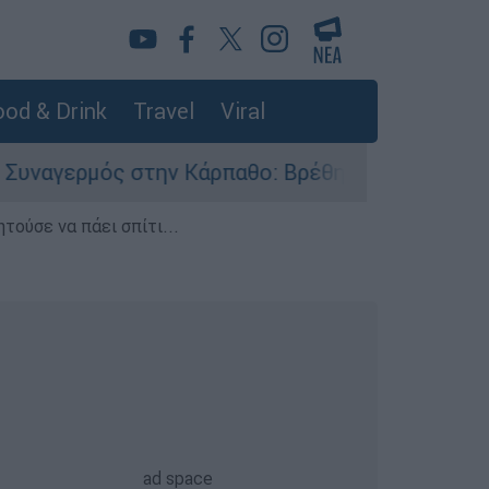
od & Drink
Travel
Viral
 στην Κάρπαθο: Βρέθηκαν παλιά πυρομαχικά στο
τούσε να πάει σπίτι...