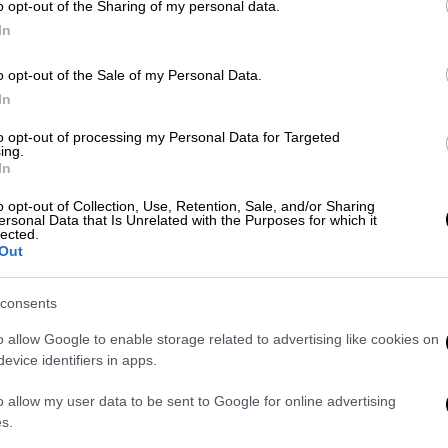
κρόπολης
υπέστειλε την
σημαία
με τον
o opt-out of the Sharing of my personal data.
In
κατοχής
. Ένας στρατιώτης την τύλιξε
o opt-out of the Sale of my Personal Data.
 στους δρόμους της πόλης. Oι εκπρόσωποι
In
μέρες ήδη στην πρωτεύουσα– εμφανίζονται
to opt-out of processing my Personal Data for Targeted
ing.
ούν
σταδιακά από την Αθήνα το βράδυ της
In
τεύουσας το είχαν αντιληφθεί, το είχαν
o opt-out of Collection, Use, Retention, Sale, and/or Sharing
ν βγάλει τις σημαίες από τις κρυψώνες και
ersonal Data that Is Unrelated with the Purposes for which it
lected.
νοιχτες κουρτίνες.
Out
consents
o allow Google to enable storage related to advertising like cookies on
evice identifiers in apps.
o allow my user data to be sent to Google for online advertising
s.