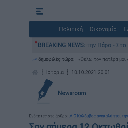
Πολιτική
Οικονομία
Ε
 θάνατο του 4χρονου στην Πάρο - Στο «μικροσκό
BREAKING NEWS:
δημοφιλές τώρα:
«Θέλω τον πατέρα μου»:
┋
Ιστορία
┋
10.10.2021 20:01
Newsroom
Ενότητες στο άρθρο:
📌 Ο Κολόμβος ανακαλύπτει την.
Σαν σήμερα 12 Οκτωβρί