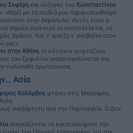
γου Σεφέρη
και σύζυγος του
Κωνσταντίνου
»: «Μαζί με τα παιδιά μου παρακολουθούμε
 απέναντι στην Ακρόπολη. Αυτός είναι ο
κή σημαία σιγά-σιγά να υποστέλλεται, να
ρός Βράχος. Και ν' αρχίζη ν' ανεβαίνη στον
ύ μας».
ει στην Αθήνα
, οι κάτοικοι γιορτάζουν
ώνας του Εμφυλίου ανασκουμπώνεται και
στην πολύπαθη πρωτεύουσα…
... Ασία
φορος Κολόμβος
φτάνει στις Μπαχάμες,
Ασία.
ήμως ανεξάρτητη από την Πορτογαλία. Ο Δον
.
λία
αναγκάζονται να εγκαταλείψουν την
 λιμάνι του Πειραιά, εσπευσμένα, για την