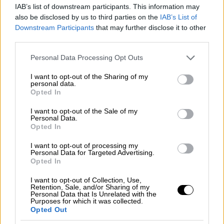
IAB’s list of downstream participants. This information may
also be disclosed by us to third parties on the
IAB’s List of
Downstream Participants
that may further disclose it to other
third parties.
Please note that this website/app uses one or more Google
Personal Data Processing Opt Outs
services and may gather and store information including but
not limited to your visit or usage behaviour. You may click to
I want to opt-out of the Sharing of my
personal data.
grant or deny consent to Google and its third-party tags to
Opted In
use your data for below specified purposes in below Google
consent section.
I want to opt-out of the Sale of my
Personal Data.
Opted In
I want to opt-out of processing my
Ελλάδα
|
10.10.2021 22:42
Personal Data for Targeted Advertising.
Κακοκαιρία Αθηνά: Ισχυρή καταιγίδα
Opted In
στην Αθήνα - Σε επιφυλακή για
I want to opt-out of Collection, Use,
πλημμύρες
Retention, Sale, and/or Sharing of my
Personal Data that Is Unrelated with the
Purposes for which it was collected.
Αστραπές και ισχυρή καταιγίδα στην Αθήνα -
Opted Out
Έντονα φαινόμενα τις επόμενες ώρες λόγω