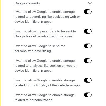
της κακοκαιρίας Αθηνάς
Google consents
I want to allow Google to enable storage
related to advertising like cookies on web or
device identifiers in apps.
I want to allow my user data to be sent to
Google for online advertising purposes.
I want to allow Google to send me
personalized advertising.
I want to allow Google to enable storage
related to analytics like cookies on web or
Ελλάδα
|
10.10.2021 22:37
device identifiers in apps.
Θεσσαλονίκη: Πρόστιμο 50.000 ευρώ σε
46χρονη για κορονοπάρτι με 100 άτομα
I want to allow Google to enable storage
related to functionality of the website or app.
Η γυναίκα νοίκιασε τον χώρο σε δύο άτομα
παραβιάζοντας τα έκτακτα μέτρα της
I want to allow Google to enable storage
δημόσιας υγείας για τον κίνδυνο της
related to personalization.
πανδημίας