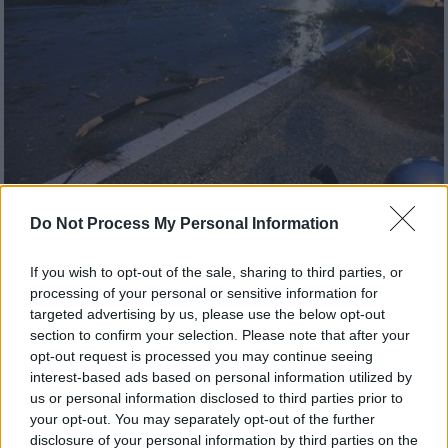
Do Not Process My Personal Information
Ελλάδα
|
10.10.2021 22:46
Κακοκαιρία Αθηνά: Οι ζημιές που άφησε
If you wish to opt-out of the sale, sharing to third parties, or
πίσω - Η αγωνία για την Εύβοια και τις
processing of your personal or sensitive information for
ισχυρές καταιγίδες που έρχονται
targeted advertising by us, please use the below opt-out
section to confirm your selection. Please note that after your
Δύσκολες και οι επόμενες μέρες για
opt-out request is processed you may continue seeing
ολόκληρη τη χώρα - Σε επιφυλακή πολίτες
interest-based ads based on personal information utilized by
και Αρχές για την κακοκαιρία Αθηνά
us or personal information disclosed to third parties prior to
your opt-out. You may separately opt-out of the further
disclosure of your personal information by third parties on the