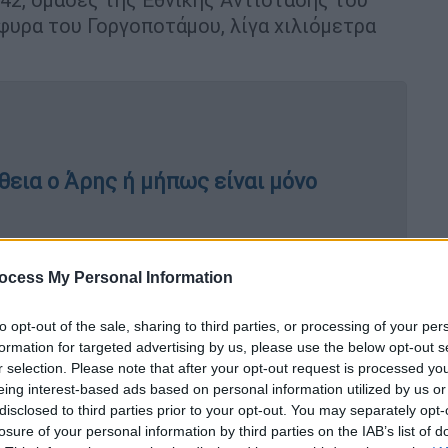
έφυρα του Γοργοποτάμου, λίγα χιλιόμετρα
θεια ο Άρης ή μήπως είναι μόνο
ocess My Personal Information
του 1964, 22 χρόνια μετά το σαμποτάζ που
to opt-out of the sale, sharing to third parties, or processing of your per
άρκεια εορταστικών εκδηλώσεων, μια νάρκη
formation for targeted advertising by us, please use the below opt-out s
τους ανθρώπους που είχαν συρρεύσει να
r selection. Please note that after your opt-out request is processed y
θήματος.
eing interest-based ads based on personal information utilized by us or
disclosed to third parties prior to your opt-out. You may separately opt-
στάλλινη διαύγεια
losure of your personal information by third parties on the IAB’s list of