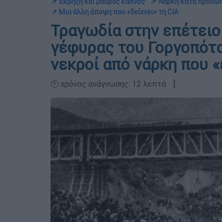
📌 Έκρηξη και μάυρος καπνός
📌 Νάρκη κατά προσω
📌 Μια άλλη άποψη που «δείχνει» τη CIA
Τραγωδία στην επέτειο
γέφυρας του Γοργοπότα
νεκροί από νάρκη που «
🕛 χρόνος ανάγνωσης: 12 λεπτά ┋