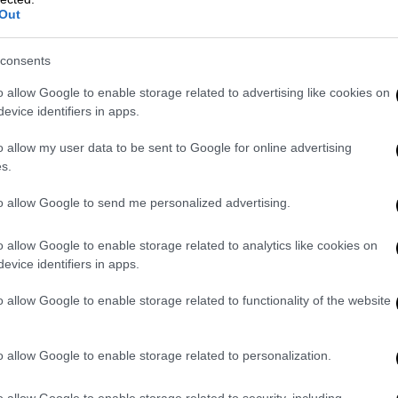
Out
η της Χωροφυλακής, που παρευρίσκονταν
 το πλήθος όμως ήταν φανερό ότι ανήκαν
consents
 δικά του αισθήματα.
o allow Google to enable storage related to advertising like cookies on
evice identifiers in apps.
o allow my user data to be sent to Google for online advertising
s.
to allow Google to send me personalized advertising.
o allow Google to enable storage related to analytics like cookies on
evice identifiers in apps.
o allow Google to enable storage related to functionality of the website
o allow Google to enable storage related to personalization.
o allow Google to enable storage related to security, including