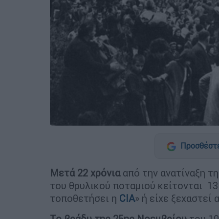
Προσθέστε
Μετά 22 χρόνια
από την ανατίναξη τ
του θρυλικού ποταμιού κείτονται 1
τοποθετήσει η
CIA
» ή είχε ξεχαστεί 
Το βράδυ της 25ης Νοεμβρίου
του 19