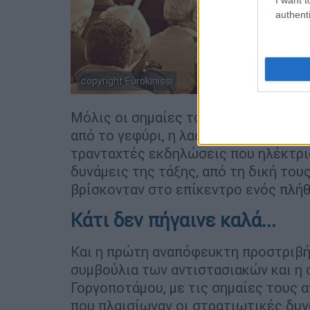
authenti
copyright Eurokinissi
Μόλις οι σημαίες των αντιστασιακών
από το γεφύρι, η λαοθάλασσα που βρ
τρανταχτές εκδηλώσεις που ηλέκτρισ
δυνάμεις της τάξης, από τη δική του
βρίσκονταν στο επίκεντρο ενός πλήθ
Κάτι δεν πήγαινε καλά...
Και η πρώτη αναπόφευκτη προστριβή 
συμβούλια των αντιστασιακών και η
Γοργοποτάμου, με τις σημαίες τους α
που πλαισίωναν οι στρατιωτικές δυν