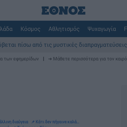
λάδα
Κόσμος
Αθλητισμός
Ψυχαγωγία
F
πό τις μυστικές διαπραγματεύσεις και γιατί αντ
δα των εφημερίδων
|
➔ Μάθετε περισσότερα για τον καιρό
άλλινη διαύγεια
📌 Κάτι δεν πήγαινε καλά...