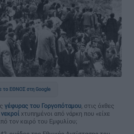
 το ΕΘΝΟΣ στη Google
ης
γέφυρας του Γοργοπόταμου
, στις όχθες
3
νεκροί
χτυπημένοι από νάρκη που «είχε
από τον καιρό του Εμφυλίου;
42, ομάδες της Εθνικής Αντίστασης του