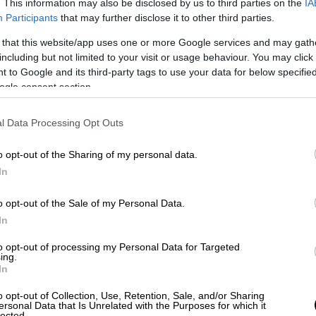
. This information may also be disclosed by us to third parties on the
IA
 του Ελληνικού Στρατού και συμμετέχων ως
Participants
that may further disclose it to other third parties.
ς, ήταν παρών και στην εορτασμό που
 that this website/app uses one or more Google services and may gath
στο βιβλίο του «
Γοργοπόταμος – Έλληνες
including but not limited to your visit or usage behaviour. You may click 
χτα ακόμα, πολύ πριν ξημερώσει η 29η
 to Google and its third-party tags to use your data for below specifi
ogle consent section.
οσκυνητές της 22ης επετείου της
ταμου ξεκινούσαν από όλες τις γωνιές της
l Data Processing Opt Outs
ρα είχε μία σπάνια κρυστάλλινη
σκοτεινή μοίρα που επικρεμόταν πάνω από
o opt-out of the Sharing of my personal data.
σσερις ώρες πριν από το μεσημέρι τα πλήθη
In
Γοργοπόταμος και το γεφύρι. Γρήγορα
ακινήσεων από τα υπερμεγέθη πούλμαν των
o opt-out of the Sale of my Personal Data.
 των ιδιωτικών αυτοκινήτων.
In
εί το πλαίσιο για τον επίσημο εορτασμό.
to opt-out of processing my Personal Data for Targeted
ing.
 είχαν πλημμυρίσει την περιοχή και σε
In
σμός. Η ατμόσφαιρα άρχισε φανερά να
o opt-out of Collection, Use, Retention, Sale, and/or Sharing
οτε.
ersonal Data that Is Unrelated with the Purposes for which it
lected.