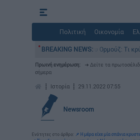
Πολιτική
Οικονομία
Ελ
χη για τα Στενά του Ορμούζ: Τι κρύβεται πίσω α
BREAKING NEWS:
Πρωινή ενημέρωση:
➔ Δείτε τα πρωτοσέλι
σήμερα
┋
Ιστορία
┋
29.11.2022 07:55
Newsroom
Ενότητες στο άρθρο:
📌 Η μέρα είχε μία σπάνια κρυστ