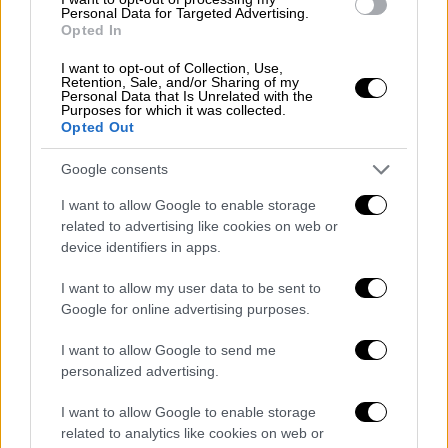
θανάτων σε σχέση με την καταστροφή
Personal Data for Targeted Advertising.
Opted In
αμφισβητείται έντονα. Ενώ το Φόρουμ του
Τσερνόμπιλ
ισχυρίζεται ότι οι πρόωροι
I want to opt-out of Collection, Use,
Retention, Sale, and/or Sharing of my
θάνατοι από καρκίνο ανήλθαν σε μόλις 4.000,
Personal Data that Is Unrelated with the
Purposes for which it was collected.
η Greenpeace υποστηρίζει ότι το σύνολο
Opted Out
είναι περίπου 93.000. Μελέτες έχουν
συνδέσει την έκθεση σε ακτινοβολία με
Google consents
αυξημένα ποσοστά
λευχαιμίας
και
I want to allow Google to enable storage
καρδιαγγειακών παθήσεων, αλλά και αυτά
related to advertising like cookies on web or
αμφισβητούνται από τους ακαδημαϊκούς
device identifiers in apps.
κύκλους.
I want to allow my user data to be sent to
Google for online advertising purposes.
I want to allow Google to send me
personalized advertising.
I want to allow Google to enable storage
related to analytics like cookies on web or