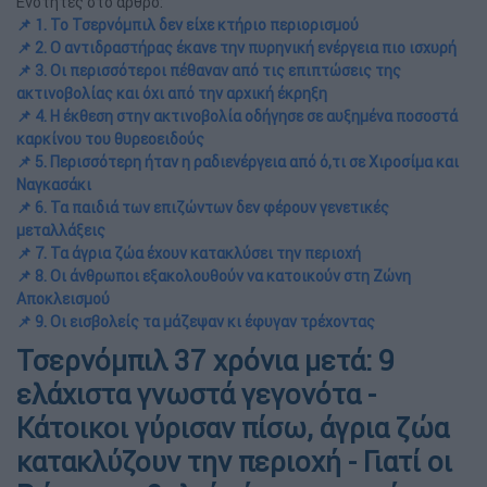
Ενότητες στο άρθρο:
📌 1. Το Τσερνόμπιλ δεν είχε κτήριο περιορισμού
📌 2. Ο αντιδραστήρας έκανε την πυρηνική ενέργεια πιο ισχυρή
📌 3. Οι περισσότεροι πέθαναν από τις επιπτώσεις της
ακτινοβολίας και όχι από την αρχική έκρηξη
📌 4. Η έκθεση στην ακτινοβολία οδήγησε σε αυξημένα ποσοστά
καρκίνου του θυρεοειδούς
📌 5. Περισσότερη ήταν η ραδιενέργεια από ό,τι σε Χιροσίμα και
Ναγκασάκι
📌 6. Τα παιδιά των επιζώντων δεν φέρουν γενετικές
μεταλλάξεις
📌 7. Τα άγρια ζώα έχουν κατακλύσει την περιοχή
📌 8. Οι άνθρωποι εξακολουθούν να κατοικούν στη Ζώνη
Αποκλεισμού
📌 9. Οι εισβολείς τα μάζεψαν κι έφυγαν τρέχοντας
Τσερνόμπιλ 37 χρόνια μετά: 9
ελάχιστα γνωστά γεγονότα -
Κάτοικοι γύρισαν πίσω, άγρια ζώα
κατακλύζουν την περιοχή - Γιατί οι