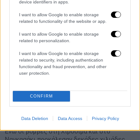
device identifiers in apps.
I want to allow Google to enable storage
related to functionality of the website or app.
I want to allow Google to enable storage
copyright Ap Photos
related to personalization.
5. Περισσότερη ήταν η ραδιενέργεια
I want to allow Google to enable storage
από ό,τι σε Χιροσίμα και Ναγκασάκι
related to security, including authentication
functionality and fraud prevention, and other
Παρά το γεγονός ότι το η
ατομική βόμβα
που
user protection.
ρίχτηκε στη
Χιροσίμα
, ο
Little Boy
, περιείχε
64 κιλά ουρανίου και ο
Fat Man
, που έπληξε
CONFIRM
το
Ναγκασάκι
είχε περίπου 6,4 κιλά
πλουτώνιο· καμιά δεν ήταν τόσο ραδιενεργή
όσο το δυστύχημα του
Τσερνόμπιλ
, το οποίο
Data Deletion
Data Access
Privacy Policy
περιείχε 192 τόνους πυρηνικού καυσίμου.
Ενώ οι βόμβες στη Χιροσίμα και στο
Ναγκασάκι προκάλεσαν δεκάδες χιλιάδες