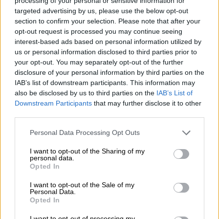
Τσερνόμπιλ. Οπότε τα στοιχεία περί
processing of your personal or sensitive information for
targeted advertising by us, please use the below opt-out
θανάτων και νοσούντων ελέγχονται ως
section to confirm your selection. Please note that after your
παραποιημένα.
opt-out request is processed you may continue seeing
interest-based ads based on personal information utilized by
4. Η έκθεση στην ακτινοβολία
us or personal information disclosed to third parties prior to
οδήγησε σε αυξημένα ποσοστά
your opt-out. You may separately opt-out of the further
disclosure of your personal information by third parties on the
καρκίνου του θυρεοειδούς
IAB’s list of downstream participants. This information may
also be disclosed by us to third parties on the
IAB’s List of
Οι επιζώντες από εκείνους που εκτέθηκαν
Downstream Participants
that may further disclose it to other
στην ακτινοβολία, οδήγησε σε αυξημένο
third parties.
ποσοστό καρκίνου του θυρεοειδούς μεταξύ
Please note that this website/app uses one or more Google
Personal Data Processing Opt Outs
των παιδιών και των εφήβων, περίπου πέντε
services and may gather and store information including but
χρόνια μετά. Ενώ υπήρξαν 20.000
not limited to your visit or usage behaviour. You may click to
I want to opt-out of the Sharing of my
personal data.
διαγνωσμένες περιπτώσεις μεταξύ 1991 και
grant or deny consent to Google and its third-party tags to
Opted In
2005, το συνολικό ποσοστό θνησιμότητας
use your data for below specified purposes in below Google
consent section.
από καρκίνο και άλλες άμεσες επιπτώσεις
I want to opt-out of the Sale of my
Personal Data.
ήταν χαμηλότερα από ό,τι είχε αρχικά
Opted In
θεωρηθεί. Ο συνολικός αριθμός των
I want to opt-out of processing my