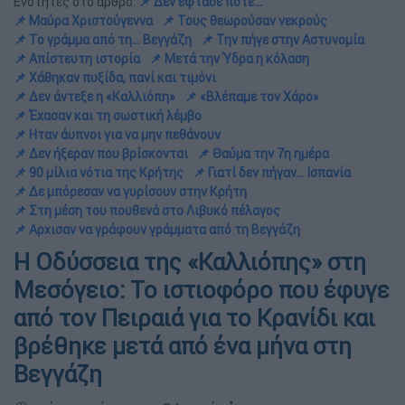
Ενότητες στο άρθρο:
📌 Δεν έφτασε ποτέ...
📌 Μαύρα Χριστούγεννα
📌 Τους θεωρούσαν νεκρούς
📌 Το γράμμα από τη... Βεγγάζη
📌 Την πήγε στην Αστυνομία
📌 Απίστευτη ιστορία
📌 Μετά την Ύδρα η κόλαση
📌 Χάθηκαν πυξίδα, πανί και τιμόνι
📌 Δεν άντεξε η «Καλλιόπη»
📌 «Βλέπαμε τον Χάρο»
📌 Έχασαν και τη σωστική λέμβο
📌 Ηταν άυπνοι για να μην πεθάνουν
📌 Δεν ήξεραν που βρίσκονται
📌 Θαύμα την 7η ημέρα
📌 90 μίλια νότια της Κρήτης
📌 Γιατί δεν πήγαν... Ισπανία
📌 Δε μπόρεσαν να γυρίσουν στην Κρήτη
📌 Στη μέση του πουθενά στο Λιβυκό πέλαγος
📌 Αρχισαν να γράφουν γράμματα από τη Βεγγάζη
Η Οδύσσεια της «Καλλιόπης» στη
Μεσόγειο: Το ιστιοφόρο που έφυγε
από τον Πειραιά για το Κρανίδι και
βρέθηκε μετά από ένα μήνα στη
Βεγγάζη