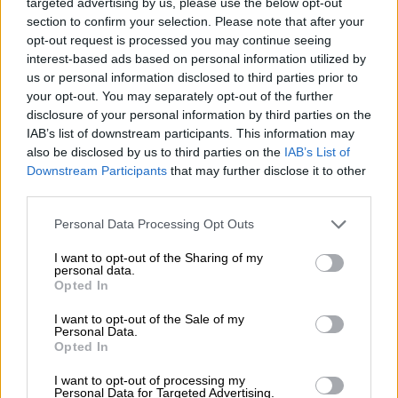
targeted advertising by us, please use the below opt-out
section to confirm your selection. Please note that after your
opt-out request is processed you may continue seeing
interest-based ads based on personal information utilized by
us or personal information disclosed to third parties prior to
your opt-out. You may separately opt-out of the further
disclosure of your personal information by third parties on the
IAB’s list of downstream participants. This information may
also be disclosed by us to third parties on the
IAB’s List of
Downstream Participants
that may further disclose it to other
Η εφημερίδα «Ελεύθερος Ανθρωπος» την 1η Φεβρουαρίου
third parties.
1933. Για 40 ημέρες το ιστιοφόρο «Καλλιόπη» θεωρούνται
χαμένο.
Please note that this website/app uses one or more Google
Personal Data Processing Opt Outs
services and may gather and store information including but
Δεν άντεξε η «Καλλιόπη»
not limited to your visit or usage behaviour. You may click to
I want to opt-out of the Sharing of my
personal data.
grant or deny consent to Google and its third-party tags to
Opted In
Μετά την εφιαλτική νύχτα και την ενίσχυση
use your data for below specified purposes in below Google
consent section.
του καιρού η «Καλλιόπη» δεν άντεξε.
I want to opt-out of the Sale of my
Personal Data.
Σχίστηκαν τα πανιά και έσπασε το πρωραίο
Opted In
κατάρτι. «Όλα έγιναν χίλια κομμάτια»,
I want to opt-out of processing my
περιέγραφαν οι ναυαγοί που απλά περίμεναν
Personal Data for Targeted Advertising.