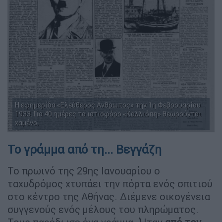
Η εφημερίδα «Ελεύθερος Ανθρωπος» την 1η Φεβρουαρίου
1933. Για 40 ημέρες το ιστιοφόρο «Καλλιόπη» θεωρούνται
χαμένο.
Το γράμμα από τη... Βεγγάζη
Το πρωινό της 29ης Ιανουαρίου ο
ταχυδρόμος χτυπάει την πόρτα ενός σπιτιού
στο κέντρο της Αθήνας. Διέμενε οικογένεια
συγγενούς ενός μέλους του πληρώματος.