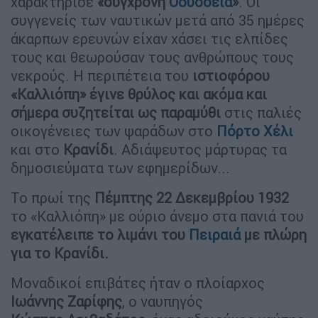
χαρακτήρισε
«σύγχρονη
Οδύσσεια
»
. Οι
συγγενείς των ναυτικών μετά από 35 ημέρες
άκαρπων ερευνών είχαν χάσει τις ελπίδες
τους και θεωρούσαν τους ανθρώπους τους
νεκρούς. Η περιπέτεια του
ιστιοφόρου
«Καλλιόπη»
έγινε θρύλος και ακόμα και
σήμερα συζητείται ως παραμύθι
στις παλιές
οικογένειες των ψαράδων στο
Πόρτο Χέλι
και στο
Κρανίδι
. Αδιάψευτος μάρτυρας τα
δημοσιεύματα των εφημερίδων...
Το πρωί της
Πέμπτης 22 Δεκεμβρίου 1932
το «Καλλιόπη» με ούριο άνεμο στα πανιά του
εγκατέλειπε το λιμάνι του
Πειραιά
με πλώρη
για το Κρανίδι.
Μοναδικοί επιβάτες ήταν ο πλοίαρχος
Ιωάννης Ζαρίφης
, ο ναυπηγός