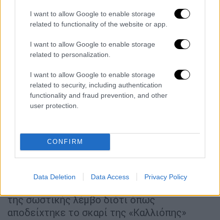
μας», έγραφαν. «Από ώρα σε ώρα από στιγμή
I want to allow Google to enable storage
σε στιγμή περιμέναμε το θάνατο μας».
related to functionality of the website or app.
Έχασαν και τη σωστική λέμβο
I want to allow Google to enable storage
related to personalization.
Τότε ήταν η στιγμή που αποφάσισαν να
I want to allow Google to enable storage
εγκαταλείψουν την Καλλιόπη και να
related to security, including authentication
επιβιβαστούν στη σωστική λέμβο που με
functionality and fraud prevention, and other
κόπο προσπαθούσαν να ελέγξουν. «Τότε ένα
user protection.
τεράστιο κύμα από αυτά που τόσες φορές
μας αγκάλιαζε
π
αρέσυρε μαζί του τη
σωστική βάρκα και αυτή χάθηκε με μιας στο
CONFIRM
πέλαγος
», έγραφαν οι ναυαγοί.
Κανείς δε μπορεί να εκτιμήσει με ασφάλεια
Data Deletion
Data Access
Privacy Policy
ποια θα ήταν η κατάληξη τους εάν επέβαιναν
της σωστικής λέμβο διότι όπως
αποδείχτηκε το σκαρί της «Καλλιόπης»