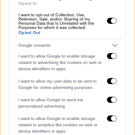
Opted In
το τέλος τους. Και τα χειρότερα δεν είχαν
έρθει...
I want to opt-out of Collection, Use,
Retention, Sale, and/or Sharing of my
Personal Data that Is Unrelated with the
«Βλέπαμε τον Χάρο»
Purposes for which it was collected.
Opted Out
Η «Καλλιόπη» χάνονταν μέσα στα
Google consents
μανιασμένα κύματα και μετά από λίγο
έβγαινε στην επιφάνεια. Το πλήρωμα
I want to allow Google to enable storage
προσπαθούσε να κρατηθεί πάνω στο σκαρί. Ο
related to advertising like cookies on web or
device identifiers in apps.
εφιάλτης δεν είχε τέλος. Στην προσπάθεια
του να κρατήσει το σκαρί στον καιρό ο
I want to allow my user data to be sent to
καπετάνιος διαπίστωσε πως το τιμόνι «δεν
Google for online advertising purposes.
υπάκουε στις εντολές του».
Τσακίστηκε και
I want to allow Google to send me
αυτό μέσα στη μανία της θάλασσας.
personalized advertising.
Η χαριστική βολή ήρθε από την καταστροφή
της πυξίδας. Από τα νερά και τα αντικείμενα
I want to allow Google to enable storage
που έπεσαν πάνω της έσπασε. «Εκεί
related to analytics like cookies on web or
device identifiers in apps.
αρχίσαμε να βλέπουμε το Χάρο με τα μάτια