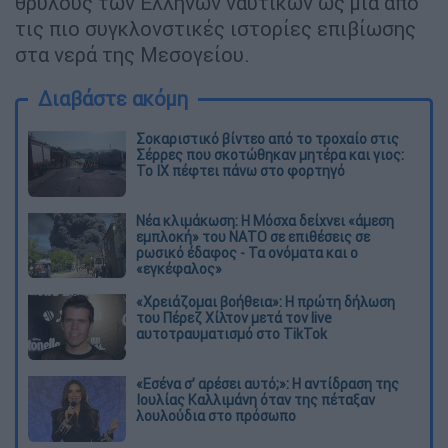
θρύλους των Ελλήνων ναυτικών ως μία από
τις πιο συγκλονστικές ιστορίες επιβίωσης
στα νερά της Μεσογείου.
Διαβάστε ακόμη
Σοκαριστικό βίντεο από το τροχαίο στις
Σέρρες που σκοτώθηκαν μητέρα και γιος:
Το ΙΧ πέφτει πάνω στο φορτηγό
Νέα κλιμάκωση: Η Μόσχα δείχνει «άμεση
εμπλοκή» του ΝΑΤΟ σε επιθέσεις σε
ρωσικό έδαφος - Τα ονόματα και ο
«εγκέφαλος»
«Χρειάζομαι βοήθεια»: Η πρώτη δήλωση
του Πέρεζ Χίλτον μετά τον live
αυτοτραυματισμό στο TikTok
«Εσένα σ’ αρέσει αυτό;»: Η αντίδραση της
Ιουλίας Καλλιμάνη όταν της πέταξαν
λουλούδια στο πρόσωπο