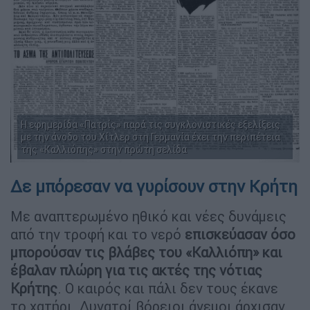
Η εφημερίδα «Πατρίς» παρά τις συγκλονιστικές εξελίξεις
με την άνοδο του Χίτλερ στη Γερμανία έχει την περιπέτεια
της «Καλλιόπης» στην πρώτη σελίδα
Δε μπόρεσαν να γυρίσουν στην Κρήτη
Με αναπτερωμένο ηθικό και νέες δυνάμεις
από την τροφή και το νερό
επισκεύασαν όσο
μπορούσαν τις βλάβες του «Καλλιόπη» και
έβαλαν πλώρη για τις ακτές της νότιας
Κρήτης
. Ο καιρός και πάλι δεν τους έκανε
το χατήρι. Δυνατοί βόρειοι άνεμοι άρχισαν