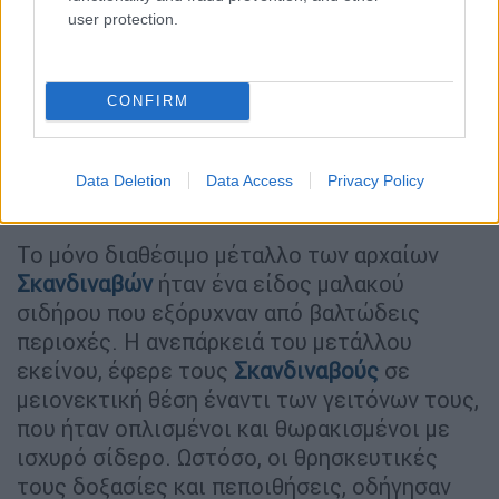
user protection.
CONFIRM
Έτσι... σκλήρυναν οι Βίκινγκ
Data Deletion
Data Access
Privacy Policy
Τα δυνατά όπλα των Σκανδιναβών
Το μόνο διαθέσιμο μέταλλο των αρχαίων
Σκανδιναβών
ήταν ένα είδος μαλακού
σιδήρου που εξόρυχναν από βαλτώδεις
περιοχές. Η ανεπάρκειά του μετάλλου
εκείνου, έφερε τους
Σκανδιναβούς
σε
μειονεκτική θέση έναντι των γειτόνων τους,
που ήταν οπλισμένοι και θωρακισμένοι με
ισχυρό σίδερο. Ωστόσο, οι θρησκευτικές
τους δοξασίες και πεποιθήσεις, οδήγησαν