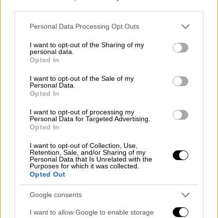
third parties.
χρησιμοποίησαν ένα eyeliner, που πίστευαν
ότι είχε μαγικές ιδιότητες γιατί ήταν
Please note that this website/app uses one or more Google
Personal Data Processing Opt Outs
εμποτισμένο με τις… ευλογίες του του θεού
services and may gather and store information including but
not limited to your visit or usage behaviour. You may click to
I want to opt-out of the Sharing of my
του ήλιου, του ουρανού και της θεραπείας
personal data.
grant or deny consent to Google and its third-party tags to
Horus. Σύγχρονη έρευνα δείχνει ότι εκείνο
Opted In
use your data for below specified purposes in below Google
το σκεύασμα ήταν πραγματικά
consent section.
I want to opt-out of the Sale of my
αποτελεσματικό· όχι λόγω των μαγικών
Personal Data.
Opted In
ιδιοτήτων του, λόγω του θεού, αλλά επειδή
οι αρχαίοι Αιγύπτιοι είχαν παράξει μια
I want to opt-out of processing my
Personal Data for Targeted Advertising.
φόρμουλα που λειτουργούσε θετικά στην
Opted In
πρόληψη φλεγμονών του ματιού.
I want to opt-out of Collection, Use,
Retention, Sale, and/or Sharing of my
Οι αρχαίοι Αιγύπτιοι,
αγνοώντας τους
Personal Data that Is Unrelated with the
Purposes for which it was collected.
κινδύνους της δηλητηρίασης από τον
Opted Out
μόλυβδο, χρησιμοποιούσαν το στοιχείο
εκείνο σε πολλά από τα καλλυντικά τους.
Google consents
Όσον αφορά εκείνο το eyeliner, πέρασαν από
I want to allow Google to enable storage