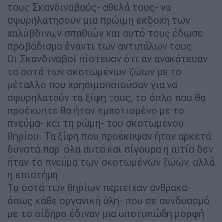
τους Σκανδιναβούς- άθελά τους- να
σφυρηλατήσουν μια πρώιμη εκδοχή των
χαλύβδινων σπαθιών και αυτό τους έδωσε
προβάδισμα έναντι των αντιπάλων τους.
Οι Σκανδιναβοί πίστευαν ότι αν ανακάτευαν
τα οστά των σκοτωμένων ζώων με το
μέταλλο που χρησιμοποιούσαν για να
σφυρηλατούν τα ξίφη τους, το όπλο που θα
προέκυπτε θα ήταν εμποτισμένο με το
πνεύμα- και τη ρώμη- του σκοτωμένου
θηρίου. Τα ξίφη που προέκυψαν ήταν αρκετά
δυνατά παρ' όλα αυτά και σίγουρα η αιτία δεν
ήταν το πνεύμα των σκοτωμένων ζώων, αλλά
η επιστήμη.
Τα οστά των θηρίων περιείχαν άνθρακα-
όπως κάθε οργανική ύλη- που σε συνδυασμό
με το σίδηρο έδιναν μια υποτυπώδη μορφή