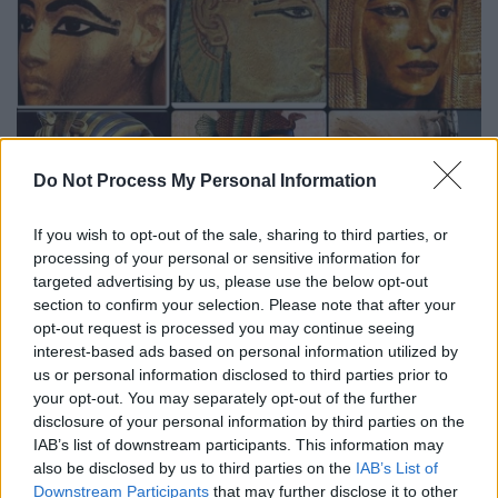
Do Not Process My Personal Information
If you wish to opt-out of the sale, sharing to third parties, or
Μια ματιά σου μόνο φτάνει...
processing of your personal or sensitive information for
targeted advertising by us, please use the below opt-out
Πω πω κάτι μάτια...
section to confirm your selection. Please note that after your
opt-out request is processed you may continue seeing
Οι αρχαίοι Αιγύπτιοι ήταν ευαίσθητοι σε
interest-based ads based on personal information utilized by
μολύνσεις των οφθαλμών
, όπως της
us or personal information disclosed to third parties prior to
your opt-out. You may separately opt-out of the further
φλεγμονής της διαφανούς μεμβράνης, που
disclosure of your personal information by third parties on the
καλύπτει το βλέφαρο και τον βολβό του
IAB’s list of downstream participants. This information may
ματιού, της επιπεφυκίτιδας.
also be disclosed by us to third parties on the
IAB’s List of
Κάποια εποχή, οι υπήκοοι των Φαραώ,
Downstream Participants
that may further disclose it to other