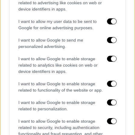
μια χρονοβόρο διαδικασία για να συνδιάσουν
related to advertising like cookies on web or
διάφορα είδη αλάτων μολύβδου· εκείνα τα
device identifiers in apps.
άλατα είχαν
αντιμικροβιακές ιδιότητες
και
I want to allow my user data to be sent to
όταν εφαρμόζονταν σε μορφή eyeliner,
Google for online advertising purposes.
εμπόδιζαν τα επιβλαβή βακτήρια να
επηρεάσουν στα μάτια. Επιπλέον, ακριβώς
I want to allow Google to send me
personalized advertising.
επειδή ο μόλυβδος είναι επιβλαβής και το
ανθρώπινο σώμα αντιδρά στο κακό, η
I want to allow Google to enable storage
εφαρμογή του μολύβδου σαν eyeliner
related to analytics like cookies on web or
πυροδότησε μια φλεγμονώδη απόκριση. Όλο
device identifiers in apps.
εκείνο το γεγονός, τελικά, αποδείχθηκε
I want to allow Google to enable storage
κρυφή ευλογία.
related to functionality of the website or app.
I want to allow Google to enable storage
related to personalization.
I want to allow Google to enable storage
related to security, including authentication
functionality and fraud prevention, and other