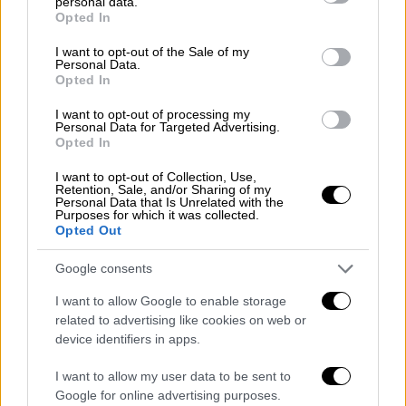
personal data.
σκηνάς έξωθεν του Δημοτικού Θεάτρου την
grant or deny consent to Google and its third-party tags to
Opted In
use your data for below specified purposes in below Google
1ην Μαΐου ε.ε. ετραυματίσθησαν εν όλω 18
consent section.
άτομα, εξ ων 13 πολίται και 5 στρατιώται
I want to opt-out of the Sale of my
Personal Data.
άπαντες σχεδόν ελαφρώς δι’ αμβλέων
Opted In
οργάνων ή εκ θρυμμάτων υαλοπινάκων,
I want to opt-out of processing my
ουδέν δε τραύμα επροξενήθη δια πυροβόλου
Personal Data for Targeted Advertising.
Opted In
όπλου ή σιδηρού οργάνου νύσσοντως οι
τέμνοντος (ξιφολόγχης ή μαχαίρας). Είς
I want to opt-out of Collection, Use,
Retention, Sale, and/or Sharing of my
μόνον απεβίωσεν, ο Σωτήριος Χρ.
Personal Data that Is Unrelated with the
Purposes for which it was collected.
Παρασκευαΐδης ετών 23, ζαχαροπλάστης
Opted Out
τραυματισθείς διά λίθου…»! Είς μόνον
απεβίωσεν! Και πολύ τού ήταν που
Google consents
αναφέρθηκε… στην εφημερίδα! Η αξία της
I want to allow Google to enable storage
ζωής ενός ανθρώπου το 1924 είχε χαμηλή
related to advertising like cookies on web or
τιμή στο χρηματιστήριο της κοινωνίας;
device identifiers in apps.
Μπορεί…
I want to allow my user data to be sent to
Ο Βασιλείς βγάζουν ακίνητα στο
Google for online advertising purposes.