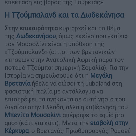
επέκταση εις βάρος της Τουρκίας».
Η Τζούμπαλανδ και τα Δωδεκάνησα
Στην επικαιρότητα
κυριαρχεί και το θέμα
της
Δωδεκανήσου
, όμως εκείνο που «καίει»
τον Μουσολίνι είναι η υπόθεση της
«Τζούμπαλανδ» (σ.τ.σ. των βρετανικών
κτήσεων στην Ανατολική Αφρική παρά τον
ποταμό Τζούμπα: σημερινή Σομαλία). Για την
Ιστορία να σημειώσουμε ότι η
Μεγάλη
Βρετανία
ήθελε να δώσει τη Jubaland στη
φασιστική Ιταλία με αντάλλαγμα να
επιστρέψει τα ανήκοντα σε αυτή νησια του
Αιγαίου στην Ελλάδα, αλλά η κυβέρνηση του
Μπενίτο Μουσολίνι
απέρριψε το «quid pro
quo» (κάτι για κάτι). Μετά την
εισβολή στην
Κέρκυρα
, ο Βρετανός Πρωθυπουργός Ράμσεϊ