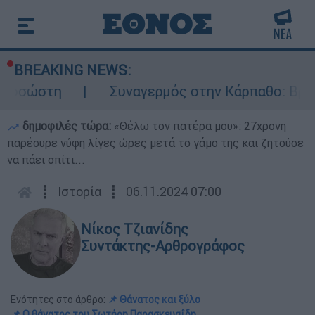
BREAKING NEWS:
Συναγερμός στην Κάρπαθο: Βρέθηκαν παλιά
δημοφιλές τώρα:
«Θέλω τον πατέρα μου»: 27χρονη
παρέσυρε νύφη λίγες ώρες μετά το γάμο της και ζητούσε
να πάει σπίτι...
┋
Ιστορία
┋
06.11.2024 07:00
Νίκος Τζιανίδης
Συντάκτης-Αρθρογράφος
Ενότητες στο άρθρο:
📌 Θάνατος και ξύλο
📌 Ο θάνατος του Σωτήρη Παρασκευαΐδη