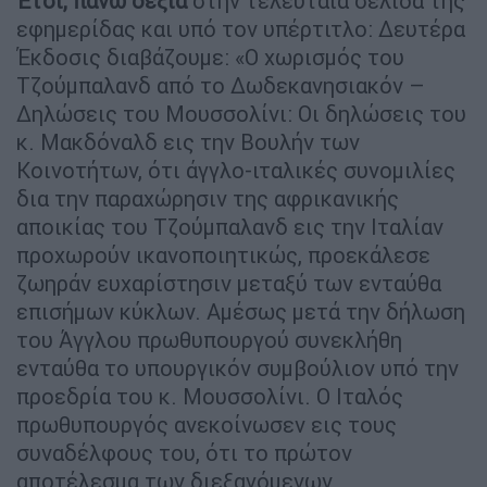
Έτσι, πάνω δεξιά
στην τελευταία σελίδα της
εφημερίδας και υπό τον υπέρτιτλο: Δευτέρα
Έκδοσις διαβάζουμε: «Ο χωρισμός του
Τζούμπαλανδ από το Δωδεκανησιακόν –
Δηλώσεις του Μουσσολίνι: Οι δηλώσεις του
κ. Μακδόναλδ εις την Βουλήν των
Κοινοτήτων, ότι άγγλο-ιταλικές συνομιλίες
δια την παραχώρησιν της αφρικανικής
αποικίας του Τζούμπαλανδ εις την Ιταλίαν
προχωρούν ικανοποιητικώς, προεκάλεσε
ζωηράν ευχαρίστησιν μεταξύ των ενταύθα
επισήμων κύκλων. Αμέσως μετά την δήλωση
του Άγγλου πρωθυπουργού συνεκλήθη
ενταύθα το υπουργικόν συμβούλιον υπό την
προεδρία του κ. Μουσσολίνι. Ο Ιταλός
πρωθυπουργός ανεκοίνωσεν εις τους
συναδέλφους του, ότι το πρώτον
αποτέλεσμα των διεξαγόμενων