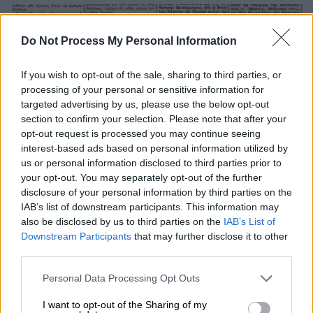
Do Not Process My Personal Information
If you wish to opt-out of the sale, sharing to third parties, or
processing of your personal or sensitive information for
targeted advertising by us, please use the below opt-out
section to confirm your selection. Please note that after your
opt-out request is processed you may continue seeing
Κάπου στον σωρό...
interest-based ads based on personal information utilized by
us or personal information disclosed to third parties prior to
Στο «ΕΘΝΟΣ» της 3ης Μαΐου
η είδηση του
your opt-out. You may separately opt-out of the further
θανάτου του διαδηλωτή είναι τρυπωμένη
disclosure of your personal information by third parties on the
IAB’s list of downstream participants. This information may
ανάμεσα σε μονόστηλα, δίχως καν τίτλο και
also be disclosed by us to third parties on the
IAB’s List of
με μόνη πηγή την ανακοίνωση του
Downstream Participants
that may further disclose it to other
Φρουραρχείου Αθηνών: «Η Δικαστική
third parties.
Υπηρεσία του Φρουραρχείου Αθηνών
Please note that this website/app uses one or more Google
Personal Data Processing Opt Outs
εξέδωκε το ακόλουθον ανακοινωθέν:
services and may gather and store information including but
“Ανακοινούται ότι κατά τας λαβούσας χώραν
not limited to your visit or usage behaviour. You may click to
I want to opt-out of the Sharing of my