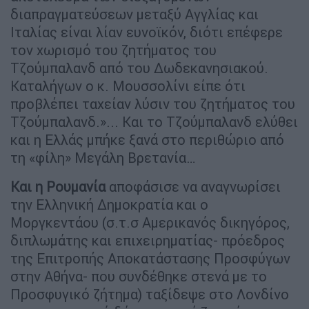
διαπραγματεύσεων μεταξύ Αγγλίας και
Ιταλίας είναι λίαν ευνοϊκόν, διότι επέφερε
τον χωρισμό του ζητήματος του
Τζούμπαλανδ από του Δωδεκανησιακού.
Καταλήγων ο κ. Μουσσολίνι είπε ότι
προβλέπει ταχείαν λύσιν του ζητήματος του
Τζούμπαλανδ.»... Και το Τζούμπαλανδ ελύθει
και η Ελλάς μπήκε ξανά στο περιθώριο από
τη «φίλη» Μεγάλη Βρετανία…
Και η Ρουμανία
αποφάσισε να αναγνωρίσει
την Ελληνική Δημοκρατία και ο
Μοργκεντάου (σ.τ.σ Αμερικανός δικηγόρος,
διπλωμάτης και επιχειρηματίας- πρόεδρος
της Επιτροπής Αποκατάστασης Προσφύγων
στην Αθήνα- που συνδέθηκε στενά με το
Προσφυγικό ζήτημα) ταξίδεψε στο Λονδίνο