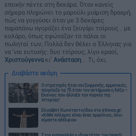
εποχήν πέντε στη δεκάρα. Όταν κανείς
σήμερα πληρώνει το μαρούλι μιάμιση δραχμή,
πώς να γογγύσει όταν με 3 δεκάρες
παραπάνω αγοράζει ένα ζευγάρι τσίρους… με
κολάρο, όπως εφώναζαν το πάλαι οι
πωληταί των; Πολλά δεν θέλει ο Έλληνας για
να 'ναι ευτυχής: δυο τσίρους, λίγο κρασί,
Χριστούγεννα
κι'
Ανάσταση
... Τι, όχι;
Διαβάστε ακόμη
O στρατηγός ήταν σχιζοφρενής, εμμονικός,
πλησίαζε τα 75 όταν τον αντάμωσε η δόξα –
Εκείνος που άλλαξε την πορεία της
Ιστορίας!
Ελισάβετ Κωνσταντινίδου στο ethnos.gr:
«Κάθε πόλεμος είναι ένας εμφύλιος, όλοι
είμαστε αδέλφια»
Στον εισαγγελέα ο ιδιοκτήτης του beach