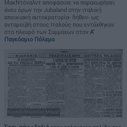
ΜακΝτόναλντ αποφάσισε να παραχωρήσει
άνευ όρων την Jubaland στην ιταλική
αποικιακή αυτοκρατορία- δήθεν- ως
ανταμοιβή στους Ιταλούς που εντάχθηκαν
στο πλευρό των Συμμάχων στον
Α’
Παγκόσμιο Πόλεμο
.
Κορόιδο Μουσολίνι; Μπααα