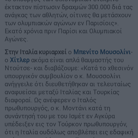
έκτακτον πίστωσιν δραχμών 300.000 διά τας
ανάγκας των αθλητών, οίτινες θα μετάσχουν
των ολυμπιακών αγώνων εν Παρισίοις».
Εκατό χρόνια πριν Παρίσι και Ολυμπιακοί
Αγώνες.
Στην Ιταλία κυριαρχεί
ο
Μπενίτο Μουσολίνι
-
ο
Χίτλερ
ακόμα είναι απλά θαυμαστής του
Ντούτσε- και διαβάζουμε: «Κατά το χθεσινόν
υπουργικόν συμβουλίον ο κ. Μουσσολίνι
ανήγγειλε ότι διευθετήθηκαν αι τελευταίως
αναφυείσαι μεταξύ Ιταλίας και Τουρκίας
διαφοραί. Ως ανέφερεν ο Ιταλός
πρωθυπουργός, ο κ. Μοντάνι κατά τη
συνάντησή του με του Ισμέτ εν Αγκύρα
υπέδειξεν εις τον Τούρκον πρωθυπουργόν,
ότι η Ιταλία ουδόλως αποβλέπει εις εδαφική