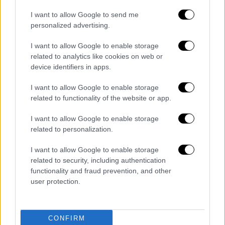
σφυρί...
I want to allow Google to send me
personalized advertising.
Και ας αναδυθούμε στα «μικρά» εκείνα που
καθρεφτίζουν την εποχή της
I want to allow Google to enable storage
related to analytics like cookies on web or
Αθήνας· διαβάζουμε στα χαμηλά της
device identifiers in apps.
εφημερίδας: «Τα Βασιλικά Κτήματα-Επτά
μερίδια: Το βασιλικόν κτήμα Πολυδένδρι
I want to allow Google to enable storage
(Λάρισας) επωλήθη αντί 5.200.000 δραχμών.
related to functionality of the website or app.
Το αντίτιμο εμοιρασθησαν οι εξ' αδιαιρέτου
I want to allow Google to enable storage
7 κληρονόμοι του
βασιλέως Κωνσταντίνου
.
related to personalization.
Η Σόφια έλαβε κατά τον νόμον δύο μερίδια
οι υπόλοιποι κληρονόμοι Γεώργιος, Παύλος,
I want to allow Google to enable storage
related to security, including authentication
Ελένη, Αικατερίνη, Ειρήνη, Αλεξάνδρα ανά έν.
functionality and fraud prevention, and other
Ήδη γίνονται διαπραγματεύσεις δια την
user protection.
πώληση του κτήματος Σέλι παρά την
Νιάουσαν. Δια τούτο δεν εδόθη εισέτι
κυβερνητική άδεια πωλήσεως.
CONFIRM