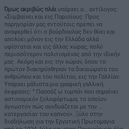
Όμως ακριβώς πλάι
υπάρχει ο… αντίλογος:
«Συμβαίνει και εις Παρισίους: Προς
παρηγορίαν μας εντούτοις πρέπει να
αναφερθεί ότι ο βούρδουλας δεν θύει και
απολύει μόνον εις την Ελλάδα αλλά
υφίσταται και εις άλλας χώρας, πολύ
περισσότερον πολιτισμένας από την ιδικήν
μας. Ακόμη και εις την χώραν, όπου το
πρώτον διακηρύχθησαν τα δικαιώματα του
ανθρώπου και του πολίτου, εις την Γαλλίαν.
Υπάρχει μάλιστα μια γραφική γαλλική
έκφρασις: “ Πασσάζ ω τυμπά» που σημαίνει
αστυνομικόν ξυλοφόρτωμα, το οποίον
άγνωστον πώς συνδυάζεται με την …
κατεργασίαν του καπνού». Ξύλο στην
διαδήλωση για την Εργατική Πρωτομαγια
από το 1924, ξύλο και στας Πρισιούς και όλα