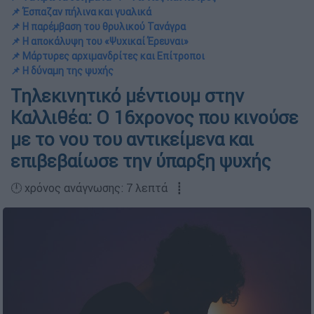
📌 Έσπαζαν πήλινα και γυαλικά
📌 Η παρέμβαση του θρυλικού Τανάγρα
📌 Η αποκάλυψη του «Ψυχικαί Έρευναι»
📌 Μάρτυρες αρχιμανδρίτες και Επίτροποι
📌 Η δύναμη της ψυχής
Τηλεκινητικό μέντιουμ στην
Καλλιθέα: Ο 16χρονος που κινούσε
με το νου του αντικείμενα και
επιβεβαίωσε την ύπαρξη ψυχής
🕛 χρόνος ανάγνωσης: 7 λεπτά ┋