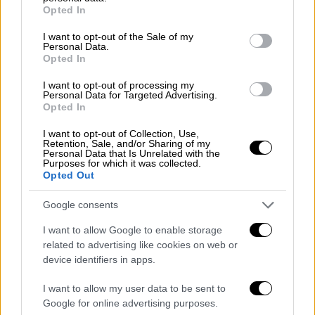
grant or deny consent to Google and its third-party tags to
Opted In
κάτω»,
έγραψε η «Ακρόπολις»
.
use your data for below specified purposes in below Google
consent section.
I want to opt-out of the Sale of my
Έσπαζαν πήλινα και γυαλικά
Personal Data.
Opted In
Το συνεχές πετροβόλημα του σπιτιού
I want to opt-out of processing my
προκάλεσε τρόμο στους ενοίκους αλλά και
Personal Data for Targeted Advertising.
Opted In
στους γείτονες, ενώ ένα βράδυ που η Παρίσι
κοιμόταν στο ίδιο δωμάτιο με τον μικρό
I want to opt-out of Collection, Use,
Retention, Sale, and/or Sharing of my
Μιχάλη
ακούστηκε ένας δυνατός θόρυβος
Personal Data that Is Unrelated with the
από μία πέτρα που βρέθηκε στη μέση του
Purposes for which it was collected.
Opted Out
προθαλάμου του σπιτιού. Η οικογένεια
ενημέρωσε την αστυνομία η οποία ξεκίνησε
Google consents
την έρευνα χωρίς όμως να μπορέσει να
I want to allow Google to enable storage
δώσει κάποια εξήγηση. Οι μέρες περνούσαν
related to advertising like cookies on web or
και πριν τα Χριστούγεννα του 1930 γυαλικά
device identifiers in apps.
και πήλινα δοχεία έσπαζαν κάθε βράδυ στο
I want to allow my user data to be sent to
σπίτι, γλάστρες αναποδογύρισαν και πιάτα
Google for online advertising purposes.
έπεφταν από τα ράφια παρότι ο μικρός