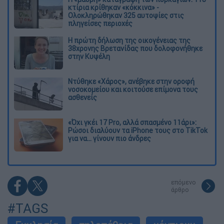
κτίρια κρίθηκαν «κόκκινα» -
Ολοκληρώθηκαν 325 αυτοψίες στις
πληγείσες περιοχές
Η πρώτη δήλωση της οικογένειας της
38χρονης Βρετανίδας που δολοφονήθηκε
στην Κυψέλη
Ντύθηκε «Χάρος», ανέβηκε στην οροφή
νοσοκομείου και κοιτούσε επίμονα τους
ασθενείς
«Όχι γκέι 17 Pro, αλλά σπασμένο 11άρι»:
Ρώσοι διαλύουν τα iPhone τους στο TikTok
για να... γίνουν πιο άνδρες
επόμενο
άρθρο
#TAGS