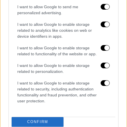
Μιχάλης
ήταν από την αυστηρή εποπτεία του
I want to allow Google to send me
πατέρα του και της θείας του.
personalized advertising.
Η παρέμβαση του θρυλικού Τανάγρα
I want to allow Google to enable storage
related to analytics like cookies on web or
device identifiers in apps.
Ο Δημήτρης Αγριανίτης και η
Άννα Παρίση
ζήτησαν τη βοήθεια ειδικών ψυχολόγων
I want to allow Google to enable storage
μεταξύ αυτών του
Άγγελου Τανάγρα
related to functionality of the website or app.
(πρόεδρος της Εταιρείας Ψυχικών Ερευνών
I want to allow Google to enable storage
που είχε ασχοληθεί με τις τηλεκινητικές
related to personalization.
ικανότητες εφήβων
και μάλιστα είχε
διεξάγει και πειράματα στο Πανεπιστήμιο
I want to allow Google to enable storage
Αθηνών. Η περίπτωση του 15χρονου Μιχαήλ
related to security, including authentication
functionality and fraud prevention, and other
Αγριανίτη έγινε αντικείμενο ειδικής
user protection.
μελέτης από την επιστημονική κοινότητα
ενώ το πιο εντυπωσιακό είναι πως κλήθηκαν
να επιβεβαιώσουν τα γεγονότα αξιόπιστοι
CONFIRM
μάρτυρες όπως ο αρχιμανδρίτης Ανδρέας