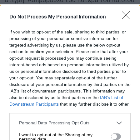
βρίσκονταν συνεχώς καμμένα εδώ και εκεί
κάθε πρωί, ενώ το χοντρό λινό
Do Not Process My Personal Information
τραπεζομάντηλο βρέθηκε καμένο με 17
συμμετρικές τρύπες. Όπως μας πληροφορεί
If you wish to opt-out of the sale, sharing to third parties, or
processing of your personal or sensitive information for
ο Τύπος της εποχής λίγες ημέρες νωρίτερα
targeted advertising by us, please use the below opt-out
ξέσπασε πάλι πυρκαγιά στο καλάθι του
section to confirm your selection. Please note that after your
υπογείου όπου βρέθηκαν καμένα ρούχα και
opt-out request is processed you may continue seeing
εφημερίδες χωρίς το παιδί να έχει καμία
interest-based ads based on personal information utilized by
us or personal information disclosed to third parties prior to
επαφή με το κλειδωμένο υπόγειο.
Μέχρι
your opt-out. You may separately opt-out of the further
εκεί η οικογένεια κρατούσε τα μυστικά του
disclosure of your personal information by third parties on the
Μιχαήλ
,
αλλά όταν παρατηρήθηκε πτώση
IAB’s list of downstream participants. This information may
λίθων πάνω στο σπίτι η κατάσταση ξέφυγε
also be disclosed by us to third parties on the
IAB’s List of
Downstream Participants
that may further disclose it to other
από τον έλεγχο. Οι πέτρες μάλιστα έσπασαν
third parties.
όλα τα τζάμια των παραθύρων και μάλιστα με
γεωμετρικό τρόπο. «Σε κάθε τζάμι
Please note that this website/app uses one or more Google
Personal Data Processing Opt Outs
services and may gather and store information including but
παρατηρείται μία κυκλική τρύπα, μεγέθους
not limited to your visit or usage behaviour. You may click to
I want to opt-out of the Sharing of my
καρυδιού, η οποία είχε ακτίνες προς τα
personal data.