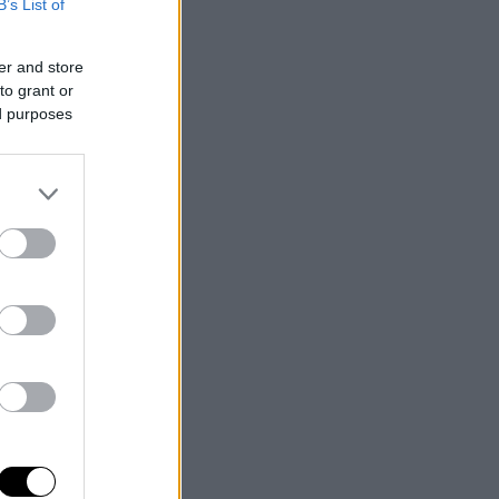
B’s List of
er and store
to grant or
ed purposes