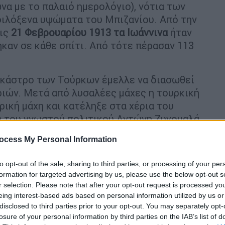
α με το παλαιό ημερολόγιο), νότια των
αφιλόξενα υψώματα του Μπιζανίου. Από την
τις
21 Φεβρουαρίου 1913 τα Ιωάννινα
ήταν
καν σε κάθε σπίτι. Από τότε πέρασαν 113
ο κάστρο των Τούρκων έμελλε να διασωθεί
ριών. Μετά από λυσαλέες μάχες η τουρκική
ική μάχη και κατέληξε στα χέρια του
υ του γνωστού πολιτικού Αντώνη Ζυγομαλά
ocess My Personal Information
to opt-out of the sale, sharing to third parties, or processing of your per
formation for targeted advertising by us, please use the below opt-out s
r selection. Please note that after your opt-out request is processed y
eing interest-based ads based on personal information utilized by us or
disclosed to third parties prior to your opt-out. You may separately opt-
losure of your personal information by third parties on the IAB’s list of