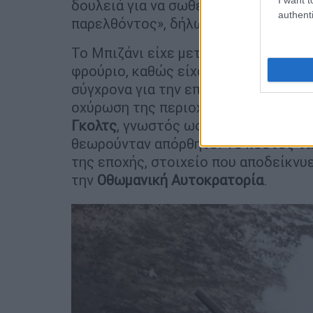
δουλειά για να σωθεί αυτή η σημαία κ
authenti
παρελθόντος», δήλωσε στο ethnos.gr
Το Μπιζάνι είχε μετατραπεί από τις
φρούριο, καθώς είχαν αξιοποιήσει το
σύγχρονα για την εποχή οχυρωματικά
οχύρωση της περιοχής είχε οργανώσ
Γκολτς
, γνωστός ως Γκολτς Πασάς, 
θεωρούνταν απόρθητο. Το κόστος τω
της εποχής, στοιχείο που αποδείκνυ
την
Οθωμανική Αυτοκρατορία
.