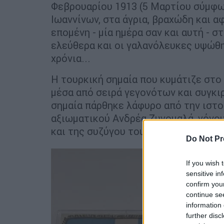
Φεβρουαρίου 1913 (5 Μαρτίου σύμφων
Ιωαννίνων, στα άγρια, βραχώδη και 
επομένη - μία ημέρα σαν και αυτή - σ
ελεύθερα και οι γαλανόλευκες υψώθη
χρόνια...
Η τουρκική σημαία που κυμάτιζε στ
μέσα από σειρά γεγονότων και συγκι
σημαία πάρθηκε λάφυρο από την ιστορ
αξιωματικού Ανδρέα Ζυγομαλά, γόνο
και της συζύγου του Λουκίας.
Do Not Pr
If you wish 
sensitive in
confirm you
continue se
information 
further disc