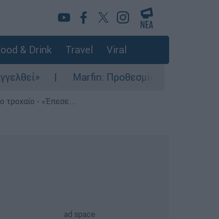
ood & Drink
Travel
Viral
Marfin: Προθεσμία για να απολογηθεί έλαβε η 4
 τροχαίο - «Έπεσε...