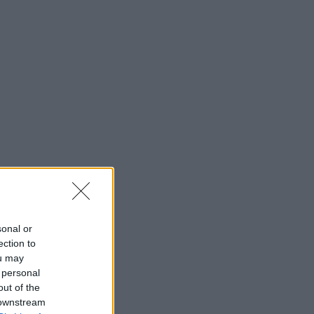
sonal or
ection to
ou may
 personal
out of the
 downstream