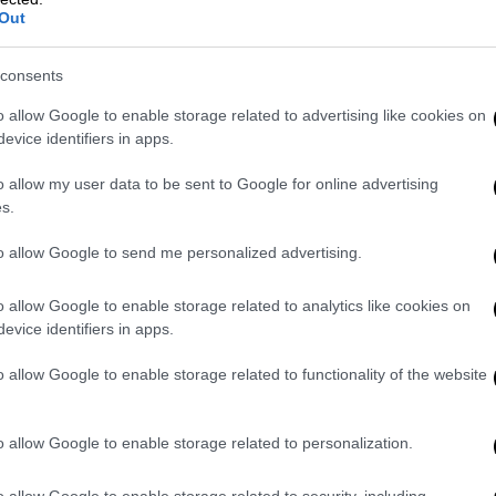
γομαλάς έμεινε στα Ιωάννινα και στις
Out
ου 1913 βρέθηκε δολοφονημένος στα
 αντικείμενα που παρέδωσε ο ελληνικός
consents
μαλά ήταν και μία τουρκική σημαία.
o allow Google to enable storage related to advertising like cookies on
ν πρόκειται για τη σημαία των Τούρκων
evice identifiers in apps.
 20ή Φεβρουαρίου 1913, οπότε οι Έλληνες
o allow my user data to be sent to Google for online advertising
 ελληνική σημαία όχι μόνο στο Μπιζάνι
s.
to allow Google to send me personalized advertising.
hnos.gr
o allow Google to enable storage related to analytics like cookies on
 η Ελένη Μελίδη, διευθύντρια του Μουσείου
evice identifiers in apps.
ηκε τη συντήρηση των κειμηλίων που
o allow Google to enable storage related to functionality of the website
Ζυγομαλά, το οποίο από το 1930 λειτουργεί
το πώς διασώθηκε αυτή η τουρκική σημαία
τάλειψη και τα χρόνια του Β΄ Παγκοσμίου
o allow Google to enable storage related to personalization.
 τα πρώτα που συντηρήσαμε. Έγινε πολύ
o allow Google to enable storage related to security, including