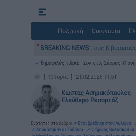
Πολιτική
Οικονομία
Ελ
αντά η ΕΛΑΣ για τους 8 βιασμούς τουριστριών -
BREAKING NEWS:
δημοφιλές τώρα:
Σοκ στις Σέρρες: Ο οδη
┋
Ιστορία
┋
21.02.2026 11:51
Κώστας Ασημακόπουλος
Ελεύθερο Ρεπορτάζ
Ενότητες στο άρθρο:
📌 Ετσι βρέθηκε στον Αυλώνα

📌 Aποκόπηκαν οι Τούρκοι
📌 Ο ήρωας Βελισσαρίου