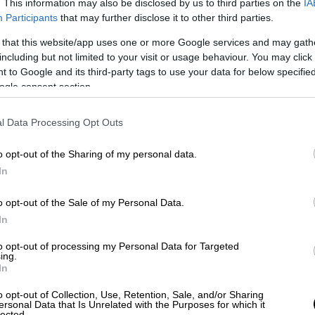
. This information may also be disclosed by us to third parties on the
IA
Participants
that may further disclose it to other third parties.
 that this website/app uses one or more Google services and may gath
including but not limited to your visit or usage behaviour. You may click 
 to Google and its third-party tags to use your data for below specifi
ogle consent section.
l Data Processing Opt Outs
o opt-out of the Sharing of my personal data.
In
o opt-out of the Sale of my Personal Data.
In
ική σημαία στο μουσείο Ζυγομαλά στον Αυλώνα /
to opt-out of processing my Personal Data for Targeted
ing.
In
o opt-out of Collection, Use, Retention, Sale, and/or Sharing
ersonal Data that Is Unrelated with the Purposes for which it
 πρώτη γραμμή των μαχών στο Μπιζάνι.
lected.