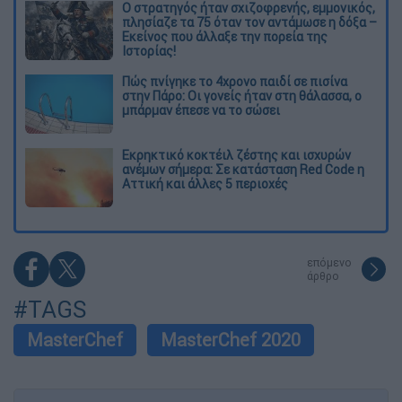
O στρατηγός ήταν σχιζοφρενής, εμμονικός,
πλησίαζε τα 75 όταν τον αντάμωσε η δόξα –
Εκείνος που άλλαξε την πορεία της
Ιστορίας!
Πώς πνίγηκε το 4χρονο παιδί σε πισίνα
στην Πάρο: Οι γονείς ήταν στη θάλασσα, ο
μπάρμαν έπεσε να το σώσει
Εκρηκτικό κοκτέιλ ζέστης και ισχυρών
ανέμων σήμερα: Σε κατάσταση Red Code η
Αττική και άλλες 5 περιοχές
επόμενο
άρθρο
#TAGS
MasterChef
MasterChef 2020