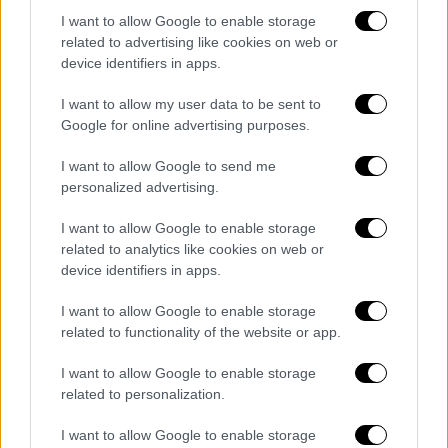
I want to allow Google to enable storage
related to advertising like cookies on web or
device identifiers in apps.
I want to allow my user data to be sent to
Google for online advertising purposes.
A post shared by Giorgos Laskaridis (@giorgoslaskaridis_)
I want to allow Google to send me
personalized advertising.
Εκτός από το Κρητικό σεφ όμως ένας ακόμη
I want to allow Google to enable storage
related to analytics like cookies on web or
παίκτης από το φετινό κύκλο του ριάλιτι
device identifiers in apps.
μαγειρικής, ο
Σταυρής Γεωργίου
«έκλεισε»
με το κανάλι Omega της Κύπρου, όπου του
I want to allow Google to enable storage
χρόνου θα παρουσιάζει τη δική του εκπομπή
related to functionality of the website or app.
μαγειρικής.
I want to allow Google to enable storage
related to personalization.
I want to allow Google to enable storage