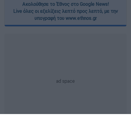
Ακολούθησε το Έθνος στο Google News!
Live όλες οι εξελίξεις λεπτό προς λεπτό, με την
υπογραφή του www.ethnos.gr