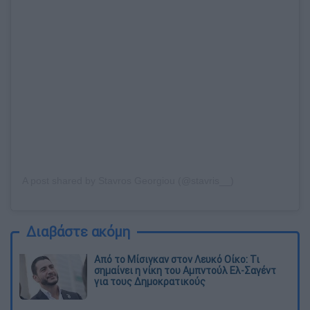
A post shared by Stavros Georgiou (@stavris__)
Διαβάστε ακόμη
Από το Μίσιγκαν στον Λευκό Οίκο: Τι
σημαίνει η νίκη του Αμπντούλ Ελ-Σαγέντ
για τους Δημοκρατικούς