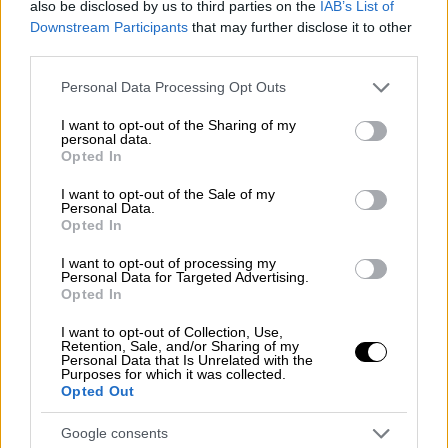
also be disclosed by us to third parties on the
IAB’s List of
Downstream Participants
that may further disclose it to other
A post shared by Giorgos Laskaridis (@giorgoslaskaridis_)
third parties.
Please note that this website/app uses one or more Google
Personal Data Processing Opt Outs
services and may gather and store information including but
not limited to your visit or usage behaviour. You may click to
I want to opt-out of the Sharing of my
personal data.
grant or deny consent to Google and its third-party tags to
Opted In
use your data for below specified purposes in below Google
consent section.
I want to opt-out of the Sale of my
Personal Data.
Opted In
I want to opt-out of processing my
Personal Data for Targeted Advertising.
Opted In
I want to opt-out of Collection, Use,
Retention, Sale, and/or Sharing of my
Personal Data that Is Unrelated with the
View this post on Instagram
Purposes for which it was collected.
Opted Out
Google consents