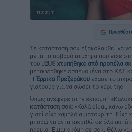
Instagram
Προσθέστε
Σε κατάσταση σοκ εξακολουθεί να νο
μετά το σοβαρό ατύχημα που είχε στ
του J2US
χτυπήθηκε από προπέλα σκ
μεταφέρθηκε εσπευσμένα στο ΚΑΤ κα
Η
Έρρικα Πρεζεράκου
έχασε το μικρό
γιατρούς για να σώσει το χέρι της.
Όπως ανέφερε στην εκπομπή «Καλοκα
κατάσταση σοκ
: «Καλά είμαι, κάνω ε
γιατί είχα χαμηλό αιματοκρίτη. Είχα 
μπορώ να ανταποκριθώ σε όλα αυτά τ
ηρεμία. Είμαι ακόμη σε σοκ. Θέλω να