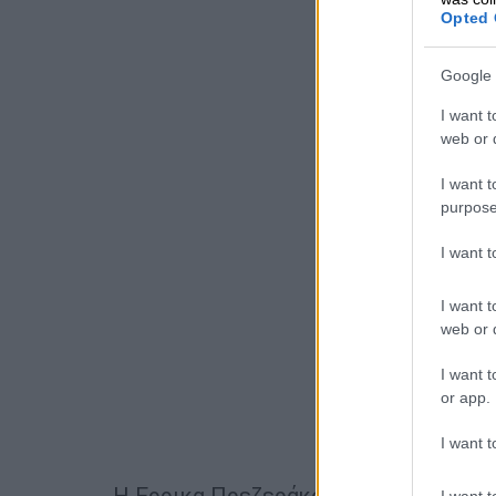
Opted 
Google 
I want t
web or d
I want t
purpose
I want 
I want t
web or d
I want t
or app.
I want t
Η Ερρικα Πρεζεράκου
έστειλε μήνυμ
I want t