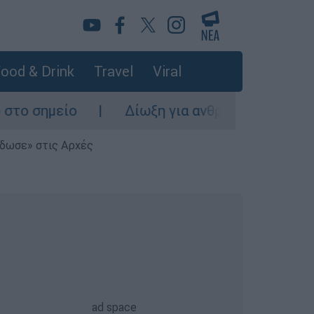
ood & Drink
Travel
Viral
Δίωξη για ανθρωποκτονία από πρόθεση στον 
έδωσε» στις Αρχές