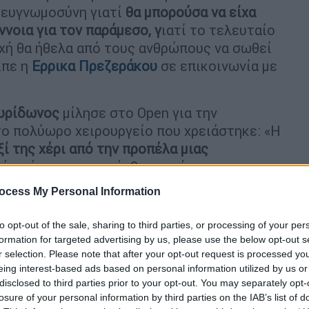
ι ευγνωμοσύνη γιατί
θα μπορούσα να είχα
ννοια για τον παράμεσο, γ
ιατί το τελευταίο
χή θα ήθελα από τους ανθρώπους να σωθεί
ίπε η
Ερρικα Πρεζεράκου
σε επικοινωνία με
υρίδωνος
μίλησε στο Open για την
 το πολύωρο χειρουργείο που χρειάστηκε: «Η
ί της χέρι από την προπέλα μιας
ού σκάφους, μεταφέρθηκε γρήγορα στο
 αμέσως. Είχε πολλαπλά κατάγματα-
ocess My Personal Information
κρα χείρα του δεξιού πάνω άκρου
ιτουργικό χέρι
».
to opt-out of the sale, sharing to third parties, or processing of your per
formation for targeted advertising by us, please use the below opt-out s
οντώ παραδέχθηκε ότι πονάει πολύ, ενώ
r selection. Please note that after your opt-out request is processed y
σε πολύ και θα χρειαστεί να κάνει
eing interest-based ads based on personal information utilized by us or
disclosed to third parties prior to your opt-out. You may separately opt-
losure of your personal information by third parties on the IAB’s list of