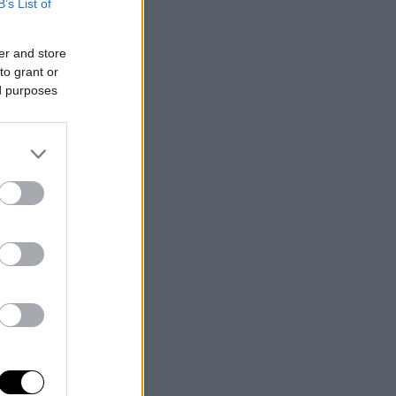
B’s List of
er and store
to grant or
ed purposes