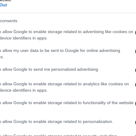
Out
consents
o allow Google to enable storage related to advertising like cookies on
evice identifiers in apps.
o allow my user data to be sent to Google for online advertising
s.
to allow Google to send me personalized advertising.
o allow Google to enable storage related to analytics like cookies on
evice identifiers in apps.
o allow Google to enable storage related to functionality of the website
o allow Google to enable storage related to personalization.
α μέσω Instagram
σε όλους όσοι της
o allow Google to enable storage related to security, including