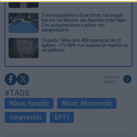
είμαστε αδέλφια»
Στον εισαγγελέα ο ιδιοκτήτης του beach
bar για τον θάνατο του 4χρονου στην Πάρο -
Στο «μικροσκόπιο» ο ρόλος του
ναυαγοσώστη
Τουρνάς: Πάνω από 400 πυρκαγιές σε 10
ημέρες - «Το 90% των πυρκαγιών οφείλεται
σε αμέλεια»
επόμενο
άρθρο
#TAGS
Νίκος Κουρής
Νίκος Μουτσινάς
τσιφτετέλι
ΕΡΤ1