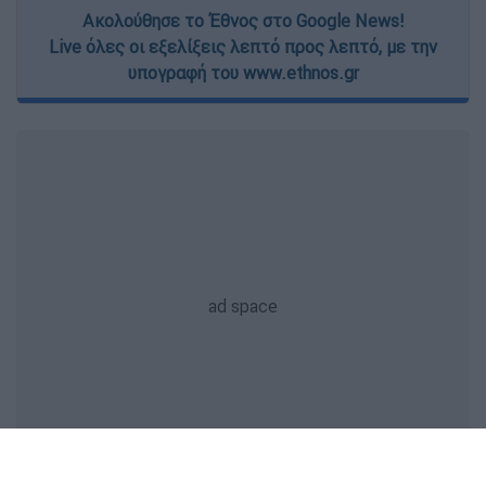
Ακολούθησε το Έθνος στο Google News!
Live όλες οι εξελίξεις λεπτό προς λεπτό, με την
υπογραφή του www.ethnos.gr