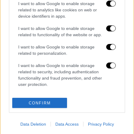
I want to allow Google to enable storage
related to analytics like cookies on web or
device identifiers in apps.
I want to allow Google to enable storage
related to functionality of the website or app.
I want to allow Google to enable storage
related to personalization.
I want to allow Google to enable storage
A post shared by Νικος Κουρης (@nikos_kouris_official)
related to security, including authentication
functionality and fraud prevention, and other
user protection.
Διαβάστε ακόμη
O στρατηγός ήταν σχιζοφρενής, εμμονικός,
CONFIRM
πλησίαζε τα 75 όταν τον αντάμωσε η δόξα –
Εκείνος που άλλαξε την πορεία της
Ιστορίας!
Ελισάβετ Κωνσταντινίδου στο ethnos.gr:
Data Deletion
Data Access
Privacy Policy
«Κάθε πόλεμος είναι ένας εμφύλιος, όλοι