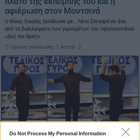
πλατό της εκπομπής του και η
αφιέρωση στον Μουτσινά
Ο Νίκος Κουρής ξεσάλωσε με… Λένα Ζευγαρά σε ένα
από τα διαλλείματα των γυρισμάτων του τηλεπαιχνιδιού
«Δες και Βρες»
🕛 χρόνος ανάγνωσης: 1 λεπτό ┋
Do Not Process My Personal Information
Προσθέστε το ΕΘΝΟΣ στη Google