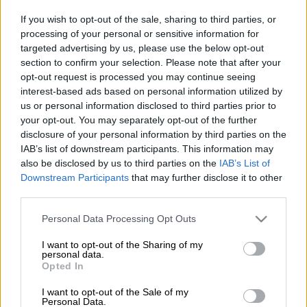
If you wish to opt-out of the sale, sharing to third parties, or
Έχει ατάκα που μένει και χιούμορ που
processing of your personal or sensitive information for
targeted advertising by us, please use the below opt-out
ξεχωρίζει
. Φέτος,
ο
Νίκος Κουρής
section to confirm your selection. Please note that after your
παρουσιάζει το νέο τηλεπαιχνίδι της
ΕΡΤ1
,
opt-out request is processed you may continue seeing
«Δες και Βρες»
και όπως φαίνεται ο ίδιος το
interest-based ads based on personal information utilized by
ευχαριστιέται ιδιαίτερα.
us or personal information disclosed to third parties prior to
your opt-out. You may separately opt-out of the further
Ο ταλαντούχος ηθοποιός
σε ένα από τα
disclosure of your personal information by third parties on the
IAB’s list of downstream participants. This information may
διαλλείματα των γυρισμάτων λικνίζεται
also be disclosed by us to third parties on the
IAB’s List of
στους ρυθμούς του «Αμάρτησε μαζί μου κι
Downstream Participants
that may further disclose it to other
έλα»
της
Λένας Ζευγαρά
και το στιγμιότυπο
third parties.
ανάρτησε στον προσωπικό του λογαριασμό
Please note that this website/app uses one or more Google
Personal Data Processing Opt Outs
στο Instagram.
services and may gather and store information including but
not limited to your visit or usage behaviour. You may click to
I want to opt-out of the Sharing of my
Στη λεζάντα, μάλιστα, έγραψε:
personal data.
grant or deny consent to Google and its third-party tags to
Opted In
«Αφιερωμένο!», με tags τον
Νίκο Μουτσινά
use your data for below specified purposes in below Google
και τον σκηνοθέτη του στο θέατρο,
consent section.
I want to opt-out of the Sale of my
Personal Data.
Νικορέστη Χανιωτάκη. Ανάμεσα στα πολλά