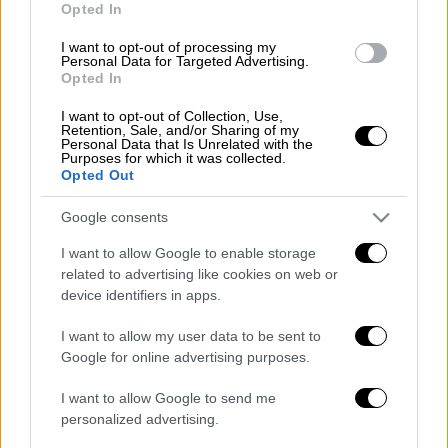
Opted In
σχόλια που ακολούθησαν ήταν και του
ηθοποιού
Αλέξανδρου
I want to opt-out of processing my
Personal Data for Targeted Advertising.
Μπουρδούμη
: «Υπέροχος! πρέπει να κάνεις
Opted In
musical χθες!», με τη
Μαρία
I want to opt-out of Collection, Use,
Κωνσταντάκη
να συμπληρώνει: «ή πρωινό»
.
Retention, Sale, and/or Sharing of my
Personal Data that Is Unrelated with the
Purposes for which it was collected.
Opted Out
Google consents
I want to allow Google to enable storage
related to advertising like cookies on web or
device identifiers in apps.
I want to allow my user data to be sent to
Google for online advertising purposes.
I want to allow Google to send me
personalized advertising.
View this post on Instagram