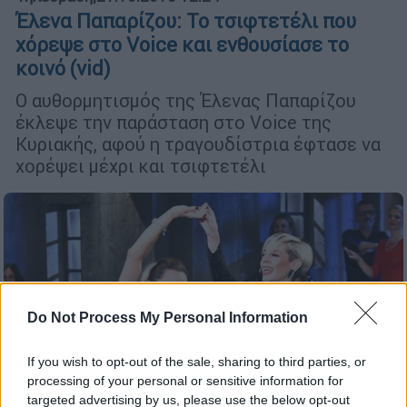
Έλενα Παπαρίζου: To τσιφτετέλι που
χόρεψε στο Voice και ενθουσίασε το
κοινό (vid)
Ο αυθορμητισμός της Έλενας Παπαρίζου
έκλεψε την παράσταση στο Voice της
Κυριακής, αφού η τραγουδίστρια έφτασε να
χορέψει μέχρι και τσιφτετέλι
Do Not Process My Personal Information
If you wish to opt-out of the sale, sharing to third parties, or
processing of your personal or sensitive information for
Lifestyle
|
09.02.2019 12:21
targeted advertising by us, please use the below opt-out