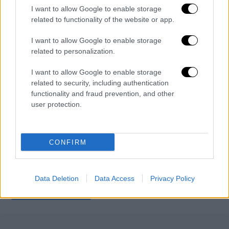
I want to allow Google to enable storage
Το τσιφτετέλι από εντυπωσιακές κυρίες
related to functionality of the website or app.
είναι πλέον «θεσμός» και το βράδυ της
Δευτέρας είχαμε άλλο ένα
I want to allow Google to enable storage
related to personalization.
ΑΛΛΑ #TAGS
Στην υγειά μας ρε παιδιά
I want to allow Google to enable storage
related to security, including authentication
functionality and fraud prevention, and other
Σπύρος Παπαδόπουλος
user protection.
Ράνια Κωστάκη
Χριστίνας Αλεξανιάν
CONFIRM
Amanda Georgiadi
ειδήσεις τώρα
Data Deletion
Data Access
Privacy Policy
Νίκος Κουρής