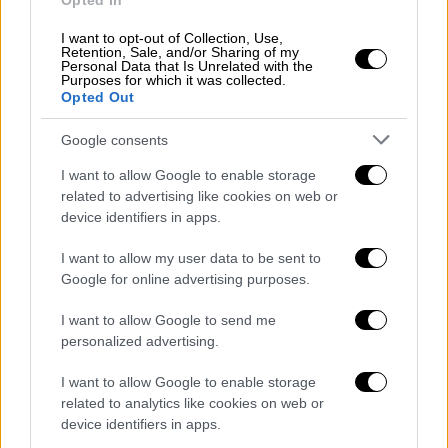
Opted In
μαγνητίσει όλα τα βλέμματα με το αργό και
«βασανιστικό» τσιφτετέλι της
I want to opt-out of Collection, Use,
Retention, Sale, and/or Sharing of my
Personal Data that Is Unrelated with the
Purposes for which it was collected.
Opted Out
Google consents
I want to allow Google to enable storage
related to advertising like cookies on web or
device identifiers in apps.
I want to allow my user data to be sent to
Google for online advertising purposes.
I want to allow Google to send me
personalized advertising.
Lifestyle
|
25.12.2018 12:22
Στην υγειά μας ρε παιδιά: Το τσιφτετέλι
I want to allow Google to enable storage
related to analytics like cookies on web or
της Χριστίνας Αλεξανιάν που ξεσήκωσε
device identifiers in apps.
το πλατό (vid)