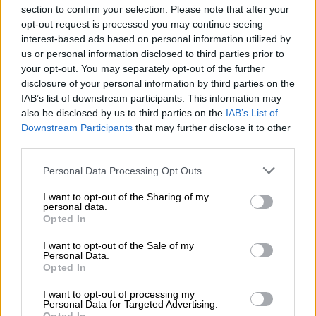
Στην υγειά μας ρε παιδιά: Το αισθησιακό
section to confirm your selection. Please note that after your
τσιφτετέλι της Μιλλούση (vid)
opt-out request is processed you may continue seeing
interest-based ads based on personal information utilized by
Η αθλήτρια λικνίστηκε μαζί με τη
us or personal information disclosed to third parties prior to
ραδιοφωνική παραγωγό Ράνια Κωστάκη
your opt-out. You may separately opt-out of the further
disclosure of your personal information by third parties on the
IAB’s list of downstream participants. This information may
also be disclosed by us to third parties on the
IAB’s List of
Downstream Participants
that may further disclose it to other
third parties.
Please note that this website/app uses one or more Google
Personal Data Processing Opt Outs
services and may gather and store information including but
not limited to your visit or usage behaviour. You may click to
I want to opt-out of the Sharing of my
personal data.
grant or deny consent to Google and its third-party tags to
Opted In
use your data for below specified purposes in below Google
consent section.
Lifestyle
|
13.01.2019 17:00
I want to opt-out of the Sale of my
Personal Data.
Η Μαριλένα Ράδου ξεσήκωσε τον Σπύρο
Opted In
Παπαδόπουλο με το τσιφτετέλι της (vid)
I want to opt-out of processing my
Personal Data for Targeted Advertising.
Η ταλαντούχα ηθοποιός κατάφερε να