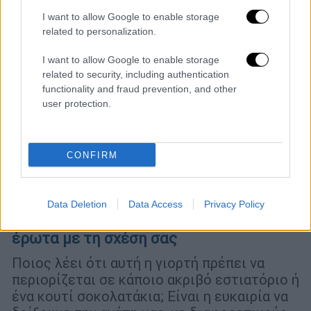
I want to allow Google to enable storage
related to personalization.
I want to allow Google to enable storage
related to security, including authentication
functionality and fraud prevention, and other
user protection.
CONFIRM
Θέατρο
|
14.02.2024 17:30
Αγιος Βαλεντίνος: Πέντε θεατρικές
Data Deletion
Data Access
Privacy Policy
παραστάσεις για να γιορτάσετε τον
έρωτα με τη σχέση σας
Ποιος λέει ότι αυτή η γιορτή πρέπει να
περιορίζεται σε κάποιο ακριβό εστιατόριο ή
ένα κουτί σοκολατάκια; Είναι η ευκαιρία να