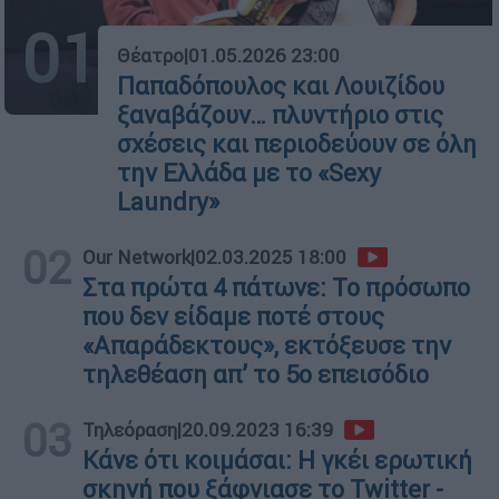
01
Θέατρο
|
01.05.2026 23:00
Παπαδόπουλος και Λουιζίδου
ξαναβάζουν… πλυντήριο στις
σχέσεις και περιοδεύουν σε όλη
την Ελλάδα με το «Sexy
Laundry»
02
Our Network
|
02.03.2025 18:00
Στα πρώτα 4 πάτωνε: Το πρόσωπο
που δεν είδαμε ποτέ στους
«Απαράδεκτους», εκτόξευσε την
τηλεθέαση απ’ το 5ο επεισόδιο
03
Τηλεόραση
|
20.09.2023 16:39
Κάνε ότι κοιμάσαι: Η γκέι ερωτική
σκηνή που ξάφνιασε το Twitter -