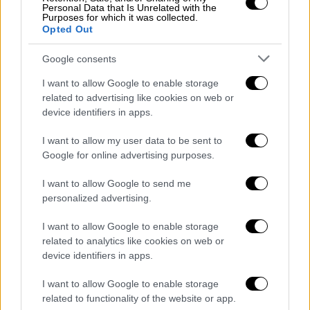
Personal Data that Is Unrelated with the
Purposes for which it was collected.
Opted Out
Google consents
I want to allow Google to enable storage
related to advertising like cookies on web or
device identifiers in apps.
Lifestyle
|
12.03.2024 08:09
«Σε δυο μήνες θα έχεις φύγει»: Η
I want to allow my user data to be sent to
Google for online advertising purposes.
συγκλονιστική εξομολόγηση του Σπύρου
Παπαδόπουλου για τη μάχη με τον
I want to allow Google to send me
καρκίνο
personalized advertising.
Δεν άφησα το μυαλό μου να πάει σε σκέψεις,
I want to allow Google to enable storage
όπως «αν θα ξανάρθει»
related to analytics like cookies on web or
device identifiers in apps.
I want to allow Google to enable storage
related to functionality of the website or app.