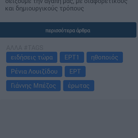
δείξουμε την αγάπη μας, με διαφορετικούς
και δημιουργικούς τρόπους
περισσότερα άρθρα
ΑΛΛΑ #TAGS
ειδήσεις τώρα
ΕΡΤ1
ηθοποιός
Ρένια Λουιζίδου
ΕΡΤ
Γιάννης Μπέζος
έρωτας