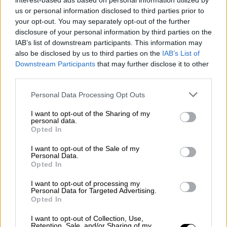
interest-based ads based on personal information utilized by
us or personal information disclosed to third parties prior to
your opt-out. You may separately opt-out of the further
disclosure of your personal information by third parties on the
IAB’s list of downstream participants. This information may
also be disclosed by us to third parties on the
IAB’s List of
Πολιτικό Παρασκήνιο
|
29.09.2024 11:09
Downstream Participants
that may further disclose it to other
Η Άννα Διαμαντοπούλου σε δείπνο με
third parties.
τους «Απαράδεκτους» και τον Φασουλή -
Please note that this website/app uses one or more Google
Personal Data Processing Opt Outs
Το χιουμοριστικό βίντεο
services and may gather and store information including but
not limited to your visit or usage behaviour. You may click to
I want to opt-out of the Sharing of my
«Η Άννα δεν μιλάει ξύλινα» - «Είναι φυτό
personal data.
grant or deny consent to Google and its third-party tags to
όμως!»
Opted In
use your data for below specified purposes in below Google
consent section.
I want to opt-out of the Sale of my
Personal Data.
Opted In
I want to opt-out of processing my
Personal Data for Targeted Advertising.
Opted In
I want to opt-out of Collection, Use,
Retention, Sale, and/or Sharing of my