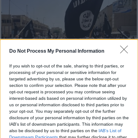
Do Not Process My Personal Information
If you wish to opt-out of the sale, sharing to third parties, or
processing of your personal or sensitive information for
targeted advertising by us, please use the below opt-out
section to confirm your selection. Please note that after your
opt-out request is processed you may continue seeing
Κόσμος
|
25.12.2018 19:05
interest-based ads based on personal information utilized by
Γερμανία: Σημαία του ISIS κοντά σε
us or personal information disclosed to third parties prior to
your opt-out. You may separately opt-out of the further
σταθμό τρένου βρήκε η αστυνομία
disclosure of your personal information by third parties on the
Επίσης, βρέθηκε και ένα κείμενο στα
IAB’s list of downstream participants. This information may
αραβικά
also be disclosed by us to third parties on the
IAB’s List of
Downstream Participants
that may further disclose it to other