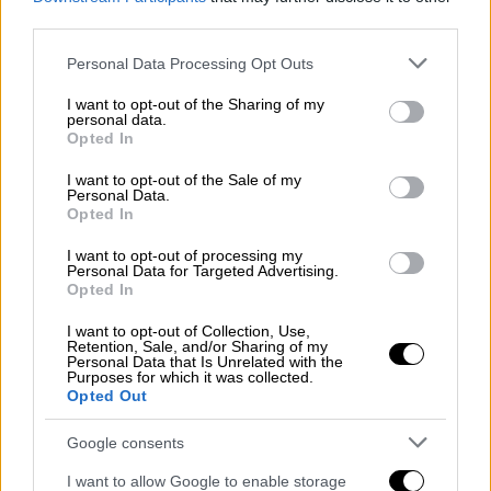
third parties.
Please note that this website/app uses one or more Google
Personal Data Processing Opt Outs
services and may gather and store information including but
not limited to your visit or usage behaviour. You may click to
I want to opt-out of the Sharing of my
personal data.
grant or deny consent to Google and its third-party tags to
Opted In
use your data for below specified purposes in below Google
consent section.
I want to opt-out of the Sale of my
Personal Data.
Opted In
I want to opt-out of processing my
Personal Data for Targeted Advertising.
Opted In
I want to opt-out of Collection, Use,
Retention, Sale, and/or Sharing of my
Κόσμος
|
25.12.2018 18:32
Personal Data that Is Unrelated with the
Purposes for which it was collected.
Ανυποχώρητος ο Ερντογάν: Θέλει νέα
Opted Out
στρατιωτική επιχείρηση στη Συρία
Google consents
Η Τουρκία και οι ΗΠΑ συμφώνησαν να
I want to allow Google to enable storage
ολοκληρώσουν τη συμφωνία τους για τη