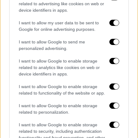
related to advertising like cookies on web or
συριακή πόλη Μάνμπιτζ
device identifiers in apps.
I want to allow my user data to be sent to
Google for online advertising purposes.
I want to allow Google to send me
personalized advertising.
I want to allow Google to enable storage
related to analytics like cookies on web or
device identifiers in apps.
I want to allow Google to enable storage
related to functionality of the website or app.
I want to allow Google to enable storage
related to personalization.
Ελλάδα
|
25.12.2018 18:30
Πάτρα: Οδηγός παρέσυρε τρία άτομα
I want to allow Google to enable storage
λόγω ενός τσακωμού
related to security, including authentication
functionality and fraud prevention, and other