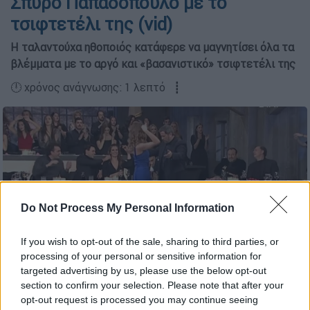
Σπύρο Παπαδόπουλο με το
τσιφτετέλι της (vid)
Η ταλαντούχα ηθοποιός κατάφερε να μαγνητίσει όλα τα
βλέμματα με το αργό και «βασανιστικό» τσιφτετέλι της
🕛 χρόνος ανάγνωσης: 1 λεπτό ┋
Do Not Process My Personal Information
Στιγμιότυπο από την εκπομπή «Στην υγειά μας, ρε παιδιά»
If you wish to opt-out of the sale, sharing to third parties, or
processing of your personal or sensitive information for
Προσθέστε το ΕΘΝΟΣ στη Google
targeted advertising by us, please use the below opt-out
section to confirm your selection. Please note that after your
opt-out request is processed you may continue seeing
Το βράδυ του Σαββάτου (13/1), ο Σταμάτης