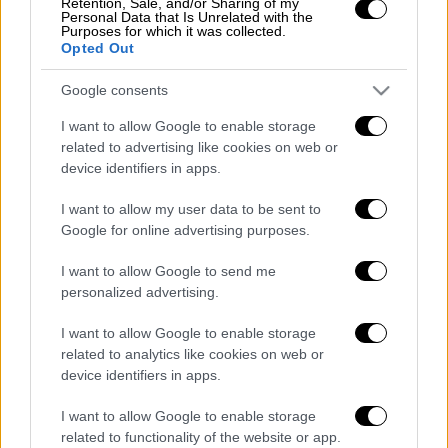
Retention, Sale, and/or Sharing of my
λουλούδια δε θα μπορούσαν να λείπουν από
Personal Data that Is Unrelated with the
Purposes for which it was collected.
το σκηνικό.
Opted Out
Google consents
I want to allow Google to enable storage
related to advertising like cookies on web or
device identifiers in apps.
video
I want to allow my user data to be sent to
Google for online advertising purposes.
I want to allow Google to send me
personalized advertising.
Διαβάστε ακόμη
I want to allow Google to enable storage
related to analytics like cookies on web or
O στρατηγός ήταν σχιζοφρενής, εμμονικός,
device identifiers in apps.
πλησίαζε τα 75 όταν τον αντάμωσε η δόξα –
Εκείνος που άλλαξε την πορεία της
I want to allow Google to enable storage
Ιστορίας!
related to functionality of the website or app.