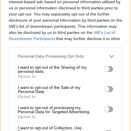
interest-based ads based on personal information utilized by
Γονίδης και ο Νίκος Μακρόπουλος βρέθηκαν
us or personal information disclosed to third parties prior to
στο πλατό της εκπομπής «
Στην υγειά μας ρε
your opt-out. You may separately opt-out of the further
disclosure of your personal information by third parties on the
παιδιά
» για το πιο κεφάτο αφιέρωμα στο
IAB’s list of downstream participants. This information may
λαϊκό τραγούδι.
also be disclosed by us to third parties on the
IAB’s List of
Downstream Participants
that may further disclose it to other
Η βραδιά είχε αρκετό κέφι, που ανέβηκε
third parties.
ακόμα περισσότερο με το ασταμάτητο
Please note that this website/app uses one or more Google
τσιφτετέλι της
Μαριλένας Ράδου
.
Personal Data Processing Opt Outs
services and may gather and store information including but
not limited to your visit or usage behaviour. You may click to
I want to opt-out of the Sharing of my
Η ταλαντούχα ηθοποιός έβαλε «φωτιά» με
personal data.
grant or deny consent to Google and its third-party tags to
το αργό και «βασανιστικό» τσιφτετέλι της,
Opted In
use your data for below specified purposes in below Google
όταν η Γιούλη Τάσσου τραγούδησε
consent section.
I want to opt-out of the Sale of my
το «Κανείς εδώ δεν τραγουδά». Ιδιαίτερο
Personal Data.
Opted In
ενδιαφέρον έδειξε ο Σπύρος Παπαδόπουλος,
οποίος «έτρεξε» πίσω από τη νεαρή
I want to opt-out of processing my
Personal Data for Targeted Advertising.
συνάδελφό του.
Opted In
Όπως ήταν φυσικό, τα πανέρια με τα
I want to opt-out of Collection, Use,