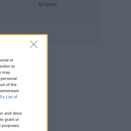
sonal or
ection to
ou may
 personal
out of the
 downstream
B’s List of
er and store
to grant or
ed purposes