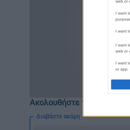
web or d
I want t
purpose
I want 
I want t
web or d
I want t
or app.
I want t
I want t
Ακολουθήστε το ethnos.gr 
authenti
Διαβάστε ακόμη