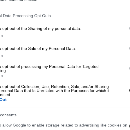
ogle consent section.
 το ΕΘΝΟΣ στη Google
l Data Processing Opt Outs
κπομπή του
Σπύρου Παπαδόπουλου
o opt-out of the Sharing of my personal data.
ιορτάσουν μαζί τα 10 χρόνια επιτυχιών τους
.
In
ετική διάθεση.
o opt-out of the Sale of my Personal Data.
 η
Ράνια Κωστάκη
με τη
Βασιλική
In
 χόρεψαν τσιφτετέλι υπό τους ήχους του
to opt-out of processing my Personal Data for Targeted
 του Παντελή Παντελίδη, που ερμήνευσε ο
ing.
In
o opt-out of Collection, Use, Retention, Sale, and/or Sharing
ώναζε ο Σπύρος Παπαδόπουλος στον
ersonal Data that Is Unrelated with the Purposes for which it
lected.
και απολάμβανε την αγαπημένη του.
Out
consents
o allow Google to enable storage related to advertising like cookies on