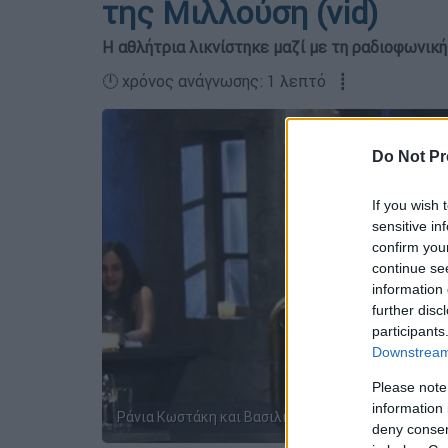
της Μιλλούση (vid)
Η αθλήτρια λικνίστηκε μαζί με τη ραδιοφωνι
🕛 χρόνος ανάγνωσης: 1 λεπτό ┋
Do Not Pr
If you wish 
sensitive in
confirm you
continue se
information 
further disc
participants
Downstream 
Please note
information 
Ράνια Κωστάκη και Βασιλική Μιλλούση
deny consent