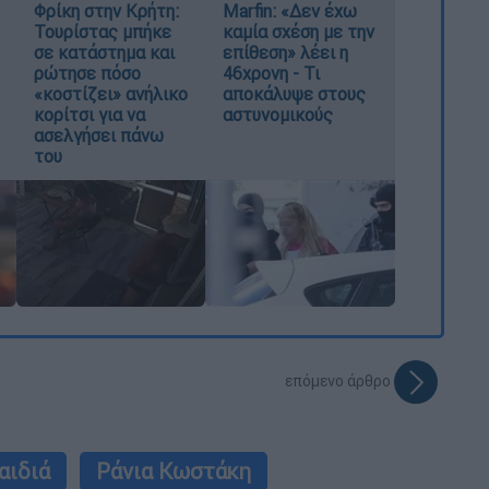
Φρίκη στην Κρήτη:
Marfin: «Δεν έχω
Τουρίστας μπήκε
καμία σχέση με την
σε κατάστημα και
επίθεση» λέει η
ρώτησε πόσο
46χρονη - Τι
«κοστίζει» ανήλικο
αποκάλυψε στους
κορίτσι για να
αστυνομικούς
ασελγήσει πάνω
του
επόμενο άρθρο
αιδιά
Ράνια Κωστάκη