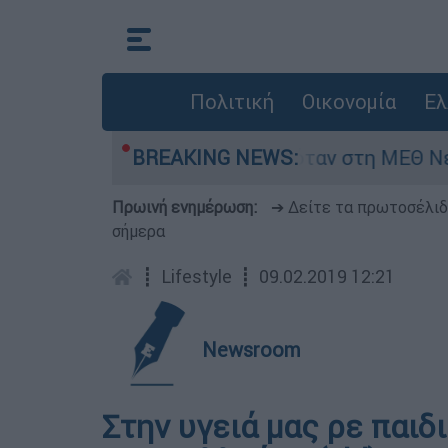
Πολιτική
Οικονομία
Ελ
ρέφος 8 ημερών - Νοσηλευόταν στη ΜΕΘ Νεογνώ
BREAKING NEWS:
Πρωινή ενημέρωση:
➔ Δείτε τα πρωτοσέλι
σήμερα
┋
Lifestyle
┋
09.02.2019 12:21
Newsroom
Στην υγειά μας ρε παιδ