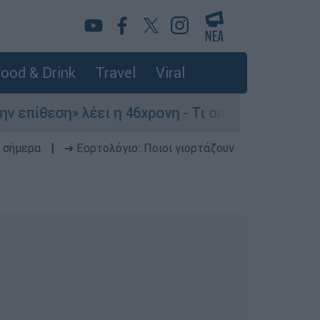
ood & Drink
Travel
Viral
ίθεση» λέει η 46χρονη - Τι αποκάλυψε στους ασ
 σήμερα
|
➔ Εορτολόγιο: Ποιοι γιορτάζουν