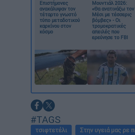
Επιστήμονες
Μουντιάλ 2026:
ανακάλυψαν τον
«Θα ανατινάξω τον
τέταρτο γνωστό
Μέσι με τέσσερις
τύπο μεταδοτικού
βόμβες» - Οι
καρκίνου στον
τρομοκρατικές
κόσμο
απειλές που
ερεύνησε το FBI
#TAGS
τσιφτετέλι
Στην υγειά μας ρε π