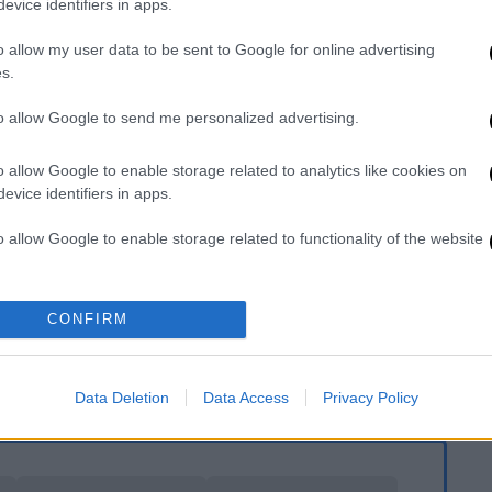
evice identifiers in apps.
o allow my user data to be sent to Google for online advertising
s.
to allow Google to send me personalized advertising.
video
o allow Google to enable storage related to analytics like cookies on
evice identifiers in apps.
o allow Google to enable storage related to functionality of the website
o allow Google to enable storage related to personalization.
CONFIRM
o allow Google to enable storage related to security, including
στο Instagram
cation functionality and fraud prevention, and other user protection.
Data Deletion
Data Access
Privacy Policy