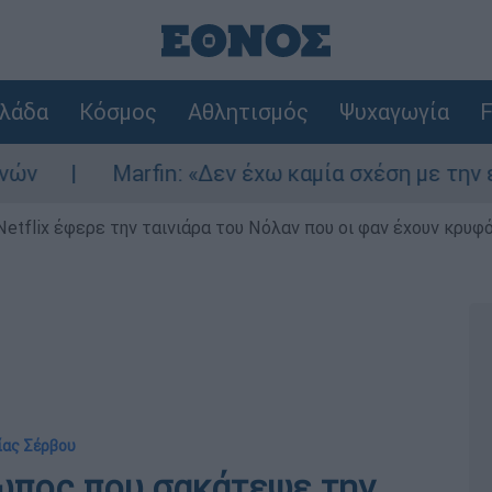
λάδα
Κόσμος
Αθλητισμός
Ψυχαγωγία
F
Marfin: «Δεν έχω καμία σχέση με την επίθεση» λ
Netflix έφερε την ταινιάρα του Νόλαν που οι φαν έχουν κρυφό
ίας Σέρβου
ωπος που σακάτεψε την