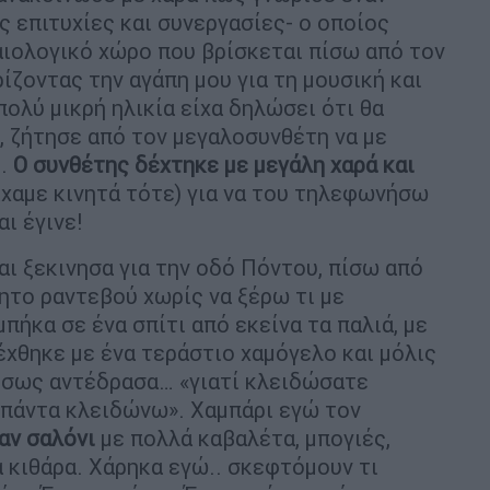
ς επιτυχίες και συνεργασίες- ο οποίος
χαιολογικό χώρο που βρίσκεται πίσω από τον
ίζοντας την αγάπη μου για τη μουσική και
πολύ μικρή ηλικία είχα δηλώσει ότι θα
 ζήτησε από τον μεγαλοσυνθέτη να με
υ.
Ο συνθέτης δέχτηκε με μεγάλη χαρά και
είχαμε κινητά τότε) για να του τηλεφωνήσω
ι έγινε!
αι ξεκινησα για την οδό Πόντου, πίσω από
το ραντεβού χωρίς να ξέρω τι με
πήκα σε ένα σπίτι από εκείνα τα παλιά, με
χθηκε με ένα τεράστιο χαμόγελο και μόλις
έσως αντέδρασα… «γιατί κλειδώσατε
 πάντα κλειδώνω». Χαμπάρι εγώ τον
αν σαλόνι
με πολλά καβαλέτα, μπογιές,
ια κιθάρα. Χάρηκα εγώ.. σκεφτόμουν τι