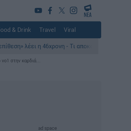
ood & Drink
Travel
Viral
έει η 46χρονη - Τι αποκάλυψε στους αστυνομικού
 νο1 στην καρδιά...