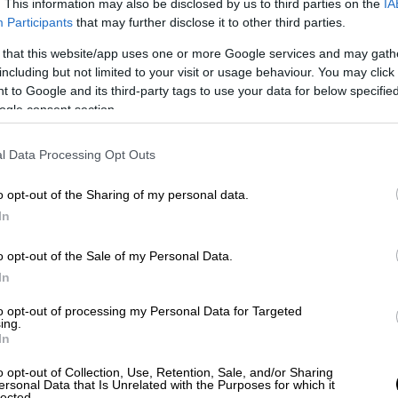
. This information may also be disclosed by us to third parties on the
IA
ιους. Δεν είχα βεβαίως ποτέ ούτε την
Participants
that may further disclose it to other third parties.
λέψω ότι θα υπήρχαν τέτοια σχόλια για
 that this website/app uses one or more Google services and may gath
ύς μας. Είναι σπουδαίοι συνθέτες αλλά και
including but not limited to your visit or usage behaviour. You may click 
εριόριστα, αλλά και η Ελλάδα ολόκληρη και ο
 to Google and its third-party tags to use your data for below specifi
υ παραστάσεις ερμηνεύω τραγούδια
ogle consent section.
.
l Data Processing Opt Outs
 έλεγε στον άνθρωπο αυτόν εάν τον
' αρχάς πως θα με έπιανε και πάλι πανικός,
o opt-out of the Sharing of my personal data.
 έβρισκα τη δύναμη να ψελλίσω κάτι, θα
In
το που του έδωσε ο Θεός και για το
δεν μπορώ να το διαχωρίσω από τον
o opt-out of the Sale of my Personal Data.
εί να διαχωρίσει έναν άνθρωπο από τέτοιου
In
ι αν βρίσκεται επαγγελματικά ή κοινωνικά.
to opt-out of processing my Personal Data for Targeted
ι το έργο του επαγγελματικά. Τον
ing.
In
o opt-out of Collection, Use, Retention, Sale, and/or Sharing
 «Καλύτερα δε γίνεται» το μεσημέρι της
ersonal Data that Is Unrelated with the Purposes for which it
lected.