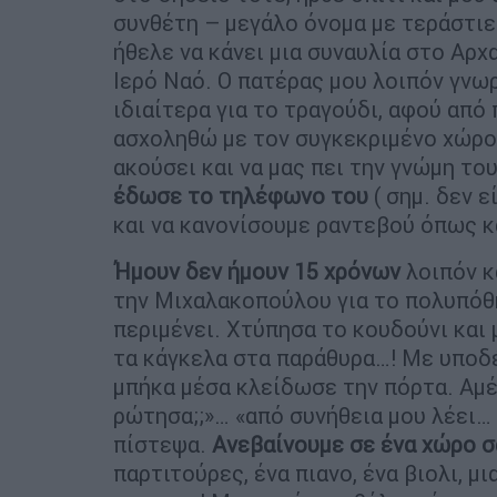
συνθέτη – μεγάλο όνομα με τεράστιε
ήθελε να κάνει μια συναυλία στο Αρ
Ιερό Ναό. Ο πατέρας μου λοιπόν γνωρ
ιδιαίτερα για το τραγούδι, αφού από 
ασχοληθώ με τον συγκεκριμένο χώρο,
ακούσει και να μας πει την γνώμη το
έδωσε το τηλέφωνο του
( σημ. δεν 
και να κανονίσουμε ραντεβού όπως κα
Ήμουν δεν ήμουν 15 χρόνων
λοιπόν κ
την Μιχαλακοπούλου για το πολυπόθη
περιμένει. Χτύπησα το κουδούνι και μ
τα κάγκελα στα παράθυρα…! Με υποδέ
μπήκα μέσα κλείδωσε την πόρτα. Αμ
ρώτησα;;»… «από συνήθεια μου λέει…
πίστεψα.
Ανεβαίνουμε σε ένα χώρο σ
παρτιτούρες, ένα πιανο, ένα βιολι, μ