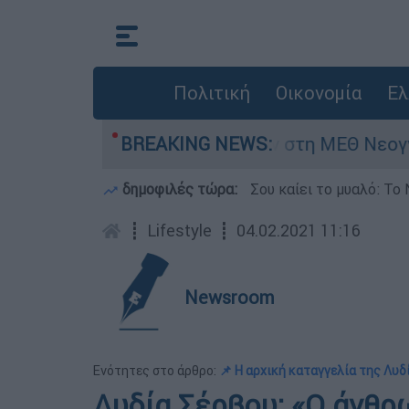
Πολιτική
Οικονομία
Ελ
ημερών - Νοσηλευόταν στη ΜΕΘ Νεογνών
BREAKING NEWS:
δημοφιλές τώρα:
Σου καίει το μυαλό: Το 
┋
Lifestyle
┋
04.02.2021 11:16
Newsroom
Ενότητες στο άρθρο:
📌 Η αρχική καταγγελία της Λυδ
Λυδία Σέρβου: «Ο άνθρ