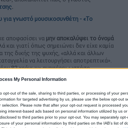
τσης
.
υ για γνωστό μουσικοσυνθέτη - «Το
ίχε αποφασίσει να
μην αποκαλύψει το όνομά
ά και γιατί όπως σημειώνει δεν είχε καμία
 της δικής της ψυχής, «αλλά και άλλων
καταγγελία να λειτουργήσει αποτρεπτικά».
λέον 82 χρόνων» αναφέρει ωστόσο
της μεγάλης έκτασης που πήρε το θέμα και
ocess My Personal Information
ίσω από το δάχτυλό μου, θα το πω».
to opt-out of the sale, sharing to third parties, or processing of your per
ί και τους λόγους που προχώρησε στην
formation for targeted advertising by us, please use the below opt-out s
ος που σακάτεψε την ψυχή μου πριν καν
r selection. Please note that after your opt-out request is processed y
ουσικοσυνθέτης Δήμος Μούτσης.
Και το λέω
eing interest-based ads based on personal information utilized by us or
δεν είναι άλλοι εμπνευσμένοι και
disclosed to third parties prior to your opt-out. You may separately opt-
losure of your personal information by third parties on the IAB’s list of
χάκος και ο Μαρκόπουλος,
τα ονόματα των