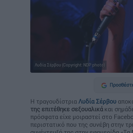
Λυδία Σέρβου (Copyright: NDP photo)
Προσθέστε
H τραγουδίστρια
Λυδία Σέρβου
αποκ
της επιτέθηκε σεξουαλικά
και σημάδ
πρόσφατα είχε μοιραστεί στο Facebo
περιστατικό που της συνέβη στην τρ
συνέντευξή της στην εφημερίδα «Τα