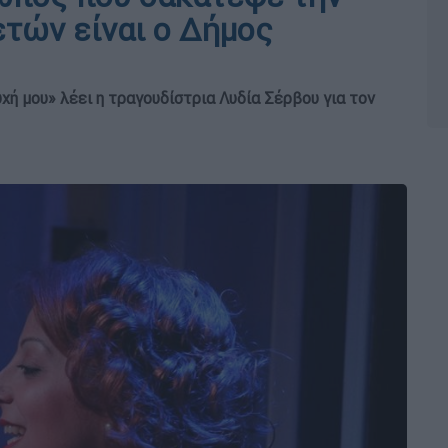
ετών είναι ο Δήμος
ή μου» λέει η τραγουδίστρια Λυδία Σέρβου για τον