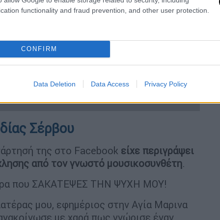
cation functionality and fraud prevention, and other user protection.
video
CONFIRM
Data Deletion
Data Access
Privacy Policy
υδίας Σέρβου
ανάρτησή της στο Facebook
είχε περιγράψει
χλησης από τον γνωστό μουσικοσυνθέτη
.
μέρα που ΣΑΚΑΤΕΨΕΣ ΤΗΝ ΨΥΧΗ ΜΟΥ!
ατέρας μου, εφημέριος στην Αγία Μαρινα
 ανακοίνωσε με χαρά πως γνώρισε έναν