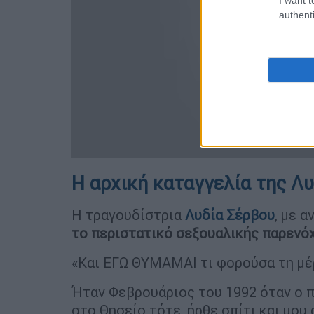
authenti
Η αρχική καταγγελία της Λ
Η τραγουδίστρια
Λυδία Σέρβου
, με 
το περιστατικό σεξουαλικής παρενό
«Και ΕΓΩ ΘΥΜΑΜΑΙ τι φορούσα τη 
Ήταν Φεβρουάριος του 1992 όταν ο π
στο Θησείο τότε, ήρθε σπίτι και μου