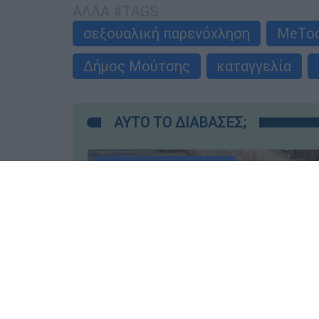
ΑΛΛΑ #TAGS
σεξουαλική παρενόχληση
MeTo
Δήμος Μούτσης
καταγγελία
ΑΥΤΟ ΤΟ ΔΙΑΒΑΣΕΣ;
Κώστας Ασημακόπουλος