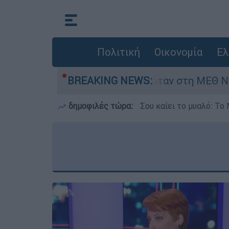
Πολιτική
Οικονομία
Ελ
ρέφος 8 ημερών - Νοσηλευόταν στη ΜΕΘ Νεογνώ
BREAKING NEWS:
δημοφιλές τώρα:
Σου καίει το μυαλό: Το 