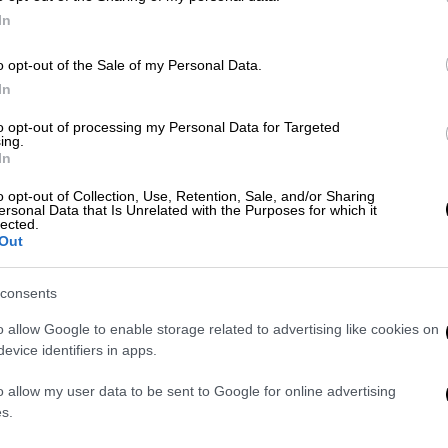
In
Lifestyle
|
04.02.2021 11:16
ΑΠ
o opt-out of the Sale of my Personal Data.
Λυδία Σέρβου: «Ο Δήμος Μούτσης
In
Β
σακάτεψε την ψυχή μου πριν γίνω
θ
to opt-out of processing my Personal Data for Targeted
15 ετών»
ing.
In
«Αυτός είναι ο άνθρωπος που
σακάτεψε την ψυχή μου» λέει η
o opt-out of Collection, Use, Retention, Sale, and/or Sharing
ersonal Data that Is Unrelated with the Purposes for which it
Με
τραγουδίστρια Λυδία Σέρβου για τον
lected.
Μ
γνωστό μουσικοσυνθέτη
Out
0
consents
Lifestyle
|
01.02.2021 09:21
o allow Google to enable storage related to advertising like cookies on
Λυδία Σέρβου για γνωστό
evice identifiers in apps.
Κε
μουσικοσυνθέτη: «Με κλείδωσε
Κ
στο σπίτι του και με κυνηγούσε
o allow my user data to be sent to Google for online advertising
0
s.
γυμνός»