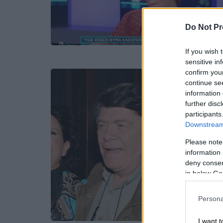
Do Not Pr
If you wish 
sensitive in
confirm you
continue se
information 
further disc
participants
Downstream 
Please note
information 
deny consent
in below Go
Persona
I want t