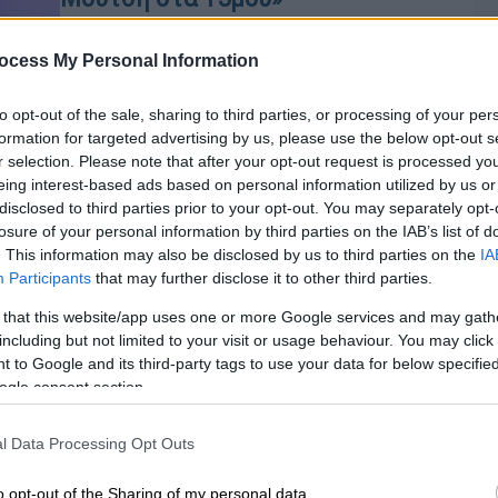
Η Λυδία Σέρβου μιλά ανοικτά για τον
Δήμο Μούτση και αποκάλυψε πως
ocess My Personal Information
υπάρχουν κι άλλες γυναίκες, που
έπεσαν θύματά του
to opt-out of the sale, sharing to third parties, or processing of your per
formation for targeted advertising by us, please use the below opt-out s
r selection. Please note that after your opt-out request is processed y
eing interest-based ads based on personal information utilized by us or
disclosed to third parties prior to your opt-out. You may separately opt-
Lifestyle
|
04.02.2021 14:11
losure of your personal information by third parties on the IAB’s list of
. This information may also be disclosed by us to third parties on the
IA
Δήμος Μούτσης: Η απάντησή του
Participants
that may further disclose it to other third parties.
για την καταγγελία της Λυδίας
Σέρβου
 that this website/app uses one or more Google services and may gath
including but not limited to your visit or usage behaviour. You may click 
«Απαντήσεις θα δοθούν όπου και
 to Google and its third-party tags to use your data for below specifi
όπως νομικά προβλέπεται» λέει δια
Κε
ogle consent section.
του δικηγόρου του ο Δήμος Μούτσης
Κ
0
l Data Processing Opt Outs
o opt-out of the Sharing of my personal data.