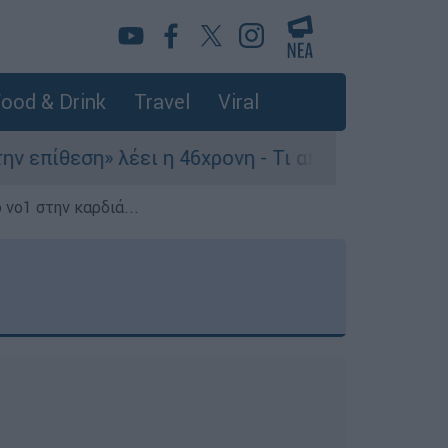
ood & Drink
Travel
Viral
ίθεση» λέει η 46χρονη - Τι αποκάλυψε στους αστ
 νο1 στην καρδιά...