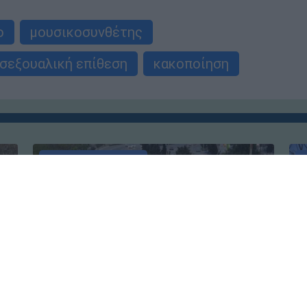
o
μουσικοσυνθέτης
σεξουαλική επίθεση
κακοποίηση
Μαρία Λιλιοπούλου
Μ