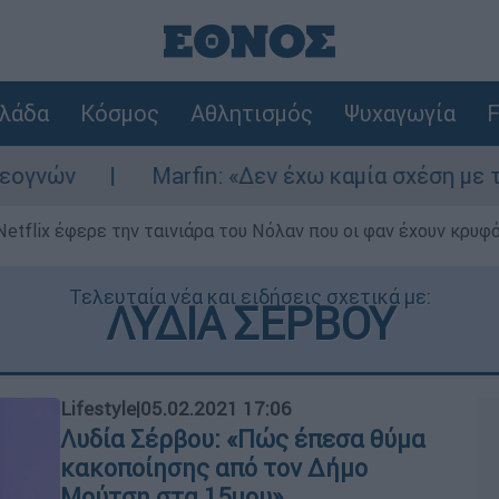
λάδα
Κόσμος
Αθλητισμός
Ψυχαγωγία
F
ν
Marfin: «Δεν έχω καμία σχέση με την επ
Netflix έφερε την ταινιάρα του Νόλαν που οι φαν έχουν κρυφό
Τελευταία νέα και ειδήσεις σχετικά με:
ΛΥΔΙΑ ΣΕΡΒΟΥ
Lifestyle
|
05.02.2021 17:06
Λυδία Σέρβου: «Πώς έπεσα θύμα
κακοποίησης από τον Δήμο
Μούτση στα 15μου»