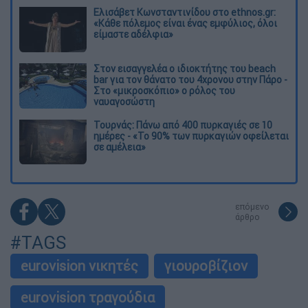
Ελισάβετ Κωνσταντινίδου στο ethnos.gr:
«Κάθε πόλεμος είναι ένας εμφύλιος, όλοι
είμαστε αδέλφια»
Στον εισαγγελέα ο ιδιοκτήτης του beach
bar για τον θάνατο του 4χρονου στην Πάρο -
Στο «μικροσκόπιο» ο ρόλος του
ναυαγοσώστη
Τουρνάς: Πάνω από 400 πυρκαγιές σε 10
ημέρες - «Το 90% των πυρκαγιών οφείλεται
σε αμέλεια»
επόμενο
άρθρο
#TAGS
eurovision νικητές
γιουροβίζιον
eurovision τραγούδια