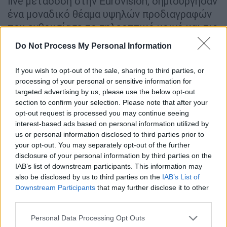
live μετάδοση στην Eurovision, δημιούργησαν
ένα μοναδικό θέαμα υψηλών προδιαγραφών
που ενθουσίασε το τηλεοπτικό κοινό και τις
κριτικές επιτροπές.
Do Not Process My Personal Information
Δείτε την εμφάνιση της Στεφανίας στον
If you wish to opt-out of the sale, sharing to third parties, or
Τελικό της Eurovision 2021:
processing of your personal or sensitive information for
targeted advertising by us, please use the below opt-out
section to confirm your selection. Please note that after your
opt-out request is processed you may continue seeing
interest-based ads based on personal information utilized by
us or personal information disclosed to third parties prior to
your opt-out. You may separately opt-out of the further
video
disclosure of your personal information by third parties on the
IAB’s list of downstream participants. This information may
also be disclosed by us to third parties on the
IAB’s List of
Downstream Participants
that may further disclose it to other
third parties.
Please note that this website/app uses one or more Google
Personal Data Processing Opt Outs
services and may gather and store information including but