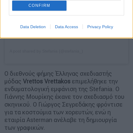
CONFIRM
Data Deletion
Data Access
Privacy Policy
A post shared by Stefania (@stefania_)
Ο διεθνούς φήμης Έλληνας σχεδιαστής
μόδας
Vrettos Vrettakos
επιμελήθηκε την
ενδυματολογική εμφάνιση της Stefania. Ο
Γιάννης Μουρίκης έκανε τον σχεδιασμό του
σκηνικού. Ο Γιώργος Σεγρεδάκης φρόντισε
για τα κοστούμια των χορευτών, ενώ η
εταιρία Asterman ανέλαβε τη δημιουργία
των γραφικών.