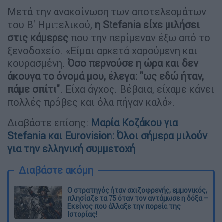
Μετά την ανακοίνωση των αποτελεσμάτων
του Β' Ημιτελικού,
η Stefania είχε μιλήσει
στις κάμερες
που την περίμεναν έξω από το
ξενοδοχείο. «Είμαι αρκετά χαρούμενη και
κουρασμένη.
Όσο περνούσε η ώρα και δεν
άκουγα το όνομά μου, έλεγα: "ως εδώ ήταν,
πάμε σπίτι"
. Είχα άγχος. Βέβαια, είχαμε κάνει
πολλές πρόβες και όλα πήγαν καλά».
Διαβάστε επίσης:
Μαρία Κοζάκου για
Stefania και Eurovision: Όλοι σήμερα μιλούν
για την ελληνική συμμετοχή
Διαβάστε ακόμη
O στρατηγός ήταν σχιζοφρενής, εμμονικός,
πλησίαζε τα 75 όταν τον αντάμωσε η δόξα –
Εκείνος που άλλαξε την πορεία της
Ιστορίας!